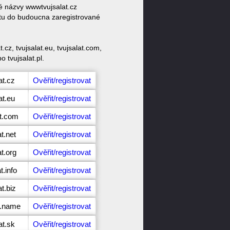
vé názvy wwwtvujsalat.cz
ektu do budoucna zaregistrované
cz, tvujsalat.eu, tvujsalat.com,
o tvujsalat.pl.
at.cz
Ověřit/registrovat
at.eu
Ověřit/registrovat
at.com
Ověřit/registrovat
t.net
Ověřit/registrovat
t.org
Ověřit/registrovat
t.info
Ověřit/registrovat
t.biz
Ověřit/registrovat
t.name
Ověřit/registrovat
at.sk
Ověřit/registrovat