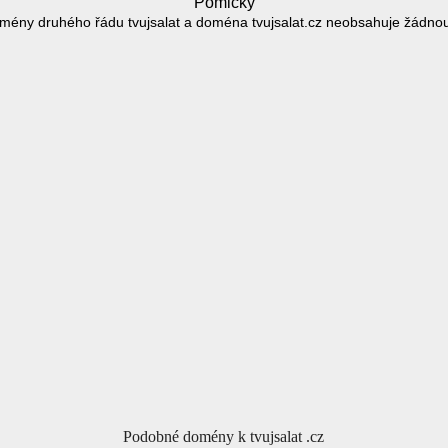
Pomlčky
mény druhého řádu tvujsalat a doména tvujsalat.cz neobsahuje žádno
Podobné domény k tvujsalat .cz