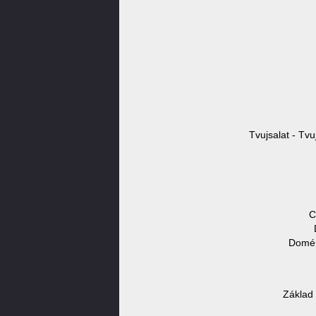
Tvujsalat - Tvu
C
Domén
Základ 