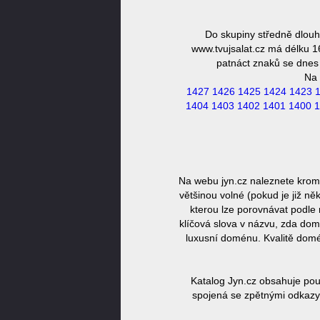
Do skupiny středně dlouh
www.tvujsalat.cz má délku 1
patnáct znaků se dnes 
Na 
1427
1426
1425
1424
1423
1404
1403
1402
1401
1400
1
Na webu jyn.cz naleznete kromě
většinou volné (pokud je již n
kterou lze porovnávat podle 
klíčová slova v názvu, zda dom
luxusní doménu. Kvalitě domé
Katalog Jyn.cz obsahuje pou
spojená se zpětnými odkazy,