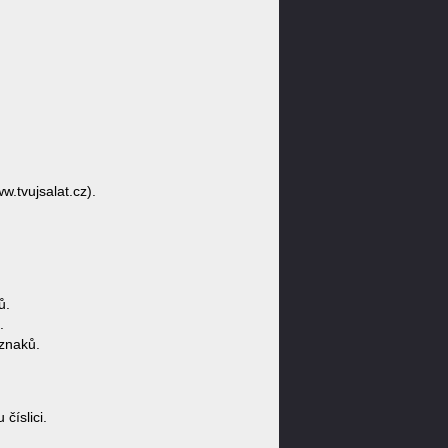
w.tvujsalat.cz).
ů.
.
znaků.
číslici.