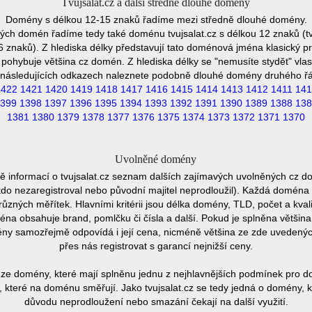
Tvujsalat.cz a další středně dlouhé domény
Domény s délkou 12-15 znaků řadíme mezi středně dlouhé domény.
ých domén řadíme tedy také doménu tvujsalat.cz s délkou 12 znaků (tv
6 znaků). Z hlediska délky představují tato doménová jména klasický pr
pohybuje většina cz domén. Z hlediska délky se "nemusíte stydět" vla
následujících odkazech naleznete podobně dlouhé domény druhého ř
1422
1421
1420
1419
1418
1417
1416
1415
1414
1413
1412
1411
141
399
1398
1397
1396
1395
1394
1393
1392
1391
1390
1389
1388
138
1381
1380
1379
1378
1377
1376
1375
1374
1373
1372
1371
1370
Uvolněné domény
 informací o tvujsalat.cz seznam dalších zajímavých uvolněných cz d
ěkdo nezaregistroval nebo původní majitel neprodloužil). Každá doména 
různých měřítek. Hlavními kritérii jsou délka domény, TLD, počet a kvali
éna obsahuje brand, pomlčku či čísla a další. Pokud je splněna většin
ny samozřejmě odpovídá i její cena, nicméně většina ze zde uvedených 
přes nás registrovat s garancí nejnižší ceny.
ze domény, které mají splněnu jednu z nejhlavnějších podmínek pro do
 které na doménu směřují. Jako tvujsalat.cz se tedy jedná o domény, kte
důvodu neprodloužení nebo smazání čekají na další využití.