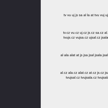
tv vu uj js sa al la at tvu vuj u
tv.cz vu.cz uj.cz js.cz sa.cz al
tvujs.cz vujsa.cz ujsal.cz jsal
al ala alat at js jsa jsal jsala js
al.cz ala.cz alat.cz at.cz js.cz j
tvujsal.cz tvujsala.cz tvujsal