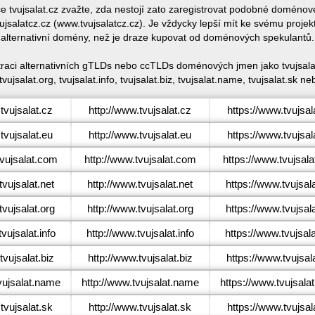
ce tvujsalat.cz zvažte, zda nestojí zato zaregistrovat podobné doméno
jsalatcz.cz (www.tvujsalatcz.cz). Je vždycky lepší mít ke svému proj
alternativní domény, než je draze kupovat od doménových spekulantů.
straci alternativních gTLDs nebo ccTLDs doménových jmen jako tvujsalat.
 tvujsalat.org, tvujsalat.info, tvujsalat.biz, tvujsalat.name, tvujsalat.sk neb
vujsalat.cz
http://www.tvujsalat.cz
https://www.tvujsal
vujsalat.eu
http://www.tvujsalat.eu
https://www.tvujsal
vujsalat.com
http://www.tvujsalat.com
https://www.tvujsal
vujsalat.net
http://www.tvujsalat.net
https://www.tvujsala
vujsalat.org
http://www.tvujsalat.org
https://www.tvujsala
vujsalat.info
http://www.tvujsalat.info
https://www.tvujsala
vujsalat.biz
http://www.tvujsalat.biz
https://www.tvujsala
ujsalat.name
http://www.tvujsalat.name
https://www.tvujsala
vujsalat.sk
http://www.tvujsalat.sk
https://www.tvujsal