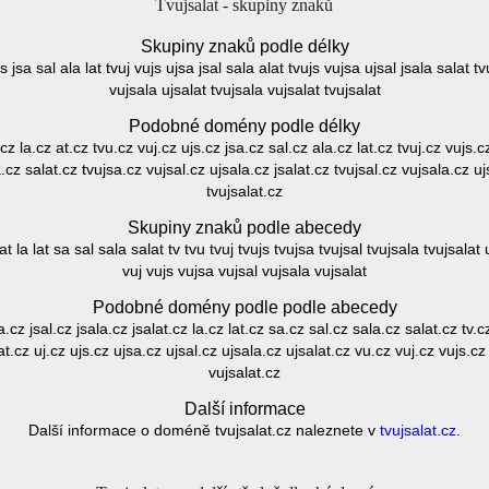
Tvujsalat - skupiny znaků
Skupiny znaků podle délky
js jsa sal ala lat tvuj vujs ujsa jsal sala alat tvujs vujsa ujsal jsala salat t
vujsala ujsalat tvujsala vujsalat tvujsalat
Podobné domény podle délky
.cz la.cz at.cz tvu.cz vuj.cz ujs.cz jsa.cz sal.cz ala.cz lat.cz tvuj.cz vujs.c
a.cz salat.cz tvujsa.cz vujsal.cz ujsala.cz jsalat.cz tvujsal.cz vujsala.cz uj
tvujsalat.cz
Skupiny znaků podle abecedy
alat la lat sa sal sala salat tv tvu tvuj tvujs tvujsa tvujsal tvujsala tvujsalat
vuj vujs vujsa vujsal vujsala vujsalat
Podobné domény podle podle abecedy
sa.cz jsal.cz jsala.cz jsalat.cz la.cz lat.cz sa.cz sal.cz sala.cz salat.cz tv.c
at.cz uj.cz ujs.cz ujsa.cz ujsal.cz ujsala.cz ujsalat.cz vu.cz vuj.cz vujs.c
vujsalat.cz
Další informace
Další informace o doméně tvujsalat.cz naleznete v
tvujsalat.cz
.