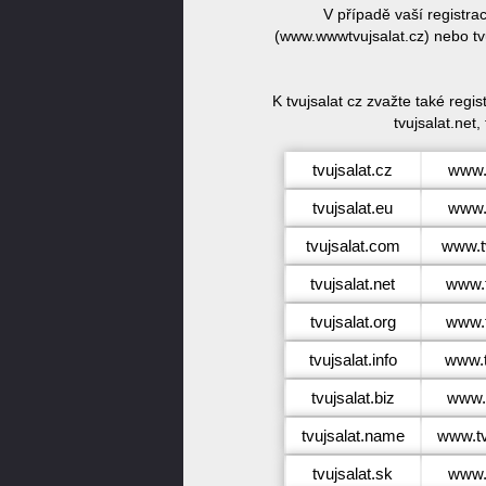
V případě vaší registra
(www.wwwtvujsalat.cz) nebo tvu
K tvujsalat cz zvažte také regi
tvujsalat.net,
tvujsalat.cz
www.t
tvujsalat.eu
www.t
tvujsalat.com
www.t
tvujsalat.net
www.t
tvujsalat.org
www.t
tvujsalat.info
www.t
tvujsalat.biz
www.t
tvujsalat.name
www.tv
tvujsalat.sk
www.t