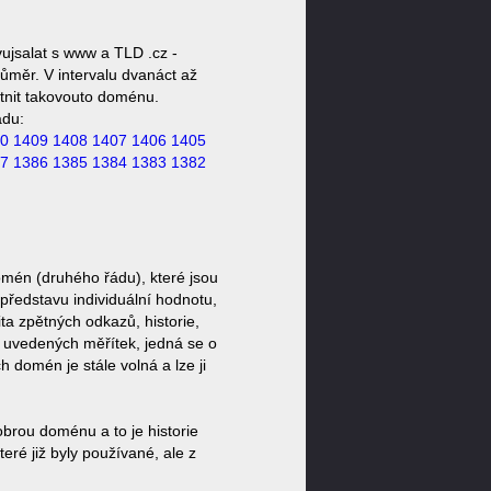
ujsalat s www a TLD .cz -
ůměr. V intervalu dvanáct až
stnit takovouto doménu.
ádu:
0
1409
1408
1407
1406
1405
7
1386
1385
1384
1383
1382
omén (druhého řádu), které jsou
představu individuální hodnotu,
ta zpětných odkazů, historie,
a uvedených měřítek, jedná se o
domén je stále volná a lze ji
brou doménu a to je historie
ré již byly používané, ale z