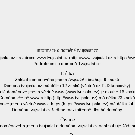
Informace o doméně tvujsalat.cz
jsalat.cz na adrese www.tvujsalat.cz (http://www.tvujsalat.cz a https://ww
Podrobnosti o doméně Tvujsalat.cz:
Délka
Základ doménového jména
tvujsalat
obsahuje 9 znaků.
Doména tvujsalat.cz má délku 12 znaků (včetně cz TLD koncovky).
elé doménové jméno včetně www (www.tvujsalat.cz) je dlouhé 16 znak
Doména včetně www a http (http://www.tvujsalat.cz) má délku 23 znaků
ové jméno včetně www a https (https://www.tvujsalat.cz) má délku 24 
Doménu tvujsalat.cz řadíme mezi středně dlouhé domény.
Číslice
doménového jména tvujsalat a doména tvujsalat.cz neobsahuje žádnou 