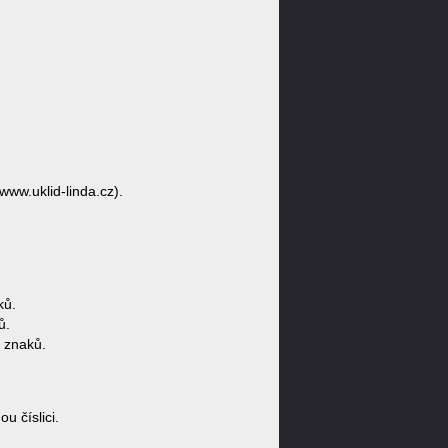
/www.uklid-linda.cz).
ků.
ů.
 znaků.
 číslici.