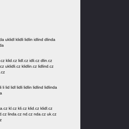
nda uklidl klidli lidlin idlind dlinda
nda
cz klid.cz lidl.cz idli.cz dlin.cz
cz uklidli.cz klidlin.cz lidlind.cz
a.cz
i lid lidl lidli lidlin lidlind lidlinda
da
.cz kl.cz kli.cz klid.cz klidl.cz
z lind.cz linda.cz nd.cz nda.cz uk.cz
cz