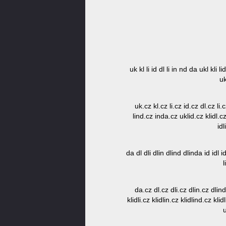
uk kl li id dl li in nd da ukl kli li
uk
uk.cz kl.cz li.cz id.cz dl.cz li.
lind.cz inda.cz uklid.cz klidl.cz 
idl
da dl dli dlin dlind dlinda id idl idli
l
da.cz dl.cz dli.cz dlin.cz dlind
klidli.cz klidlin.cz klidlind.cz kli
u