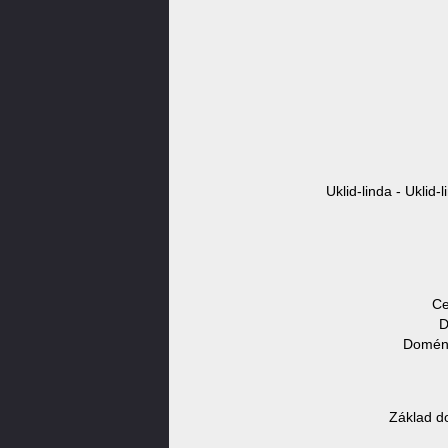
Uklid-linda - Uklid-
Ce
D
Doméno
Základ d