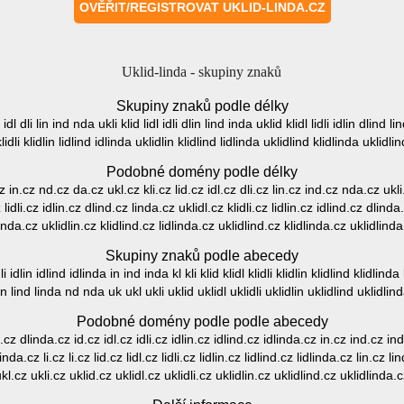
Uklid-linda - skupiny znaků
Skupiny znaků podle délky
d idl dli lin ind nda ukli klid lidl idli dlin lind inda uklid klidl lidli idlin dlind li
lidli klidlin lidlind idlinda uklidlin klidlind lidlinda uklidlind klidlinda uklidli
Podobné domény podle délky
cz in.cz nd.cz da.cz ukl.cz kli.cz lid.cz idl.cz dli.cz lin.cz ind.cz nda.cz ukli.
lidli.cz idlin.cz dlind.cz linda.cz uklidl.cz klidli.cz lidlin.cz idlind.cz dlinda.
inda.cz uklidlin.cz klidlind.cz lidlinda.cz uklidlind.cz klidlinda.cz uklidlind
Skupiny znaků podle abecedy
 idlin idlind idlinda in ind inda kl kli klid klidl klidli klidlin klidlind klidlinda li l
in lind linda nd nda uk ukl ukli uklid uklidl uklidli uklidlin uklidlind uklidlin
Podobné domény podle podle abecedy
.cz dlinda.cz id.cz idl.cz idli.cz idlin.cz idlind.cz idlinda.cz in.cz ind.cz inda
dlinda.cz li.cz li.cz lid.cz lidl.cz lidli.cz lidlin.cz lidlind.cz lidlinda.cz lin.c
kl.cz ukli.cz uklid.cz uklidl.cz uklidli.cz uklidlin.cz uklidlind.cz uklidlinda.