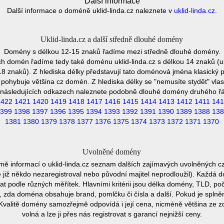
Další informace
Další informace o doméně uklid-linda.cz naleznete v
uklid-linda.cz
.
Uklid-linda.cz a další středně dlouhé domény
Domény s délkou 12-15 znaků řadíme mezi středně dlouhé domény.
h domén řadíme tedy také doménu uklid-linda.cz s délkou 14 znaků (uk
18 znaků). Z hlediska délky představují tato doménová jména klasický p
pohybuje většina cz domén. Z hlediska délky se "nemusíte stydět" vla
následujících odkazech naleznete podobně dlouhé domény druhého ř
1422
1421
1420
1419
1418
1417
1416
1415
1414
1413
1412
1411
141
399
1398
1397
1396
1395
1394
1393
1392
1391
1390
1389
1388
138
1381
1380
1379
1378
1377
1376
1375
1374
1373
1372
1371
1370
Uvolněné domény
mě informací o uklid-linda.cz seznam dalších zajímavých uvolněných c
e již někdo nezaregistroval nebo původní majitel neprodloužil). Každá 
at podle různých měřítek. Hlavními kritérii jsou délka domény, TLD, poč
vu, zda doména obsahuje brand, pomlčku či čísla a další. Pokud je spln
Kvalitě domény samozřejmě odpovídá i její cena, nicméně většina ze 
volná a lze ji přes nás registrovat s garancí nejnižší ceny.