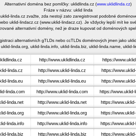
Alternativní doména bez pomlčky: uklidlinda.cz (
www.uklidlinda.cz
)
Fráze v názvu: uklid linda
 uklid-linda.cz zvažte, zda nestojí zato zaregistrovat podobné doméno
ebo uklid-lindacz.cz (www.uklid-lindacz.cz). Je vždycky lepší mít ke 
trované alternativní domény, než je draze kupovat od doménových spe
egistraci alternativních gTLDs nebo ccTLDs doménových jmen jako uklid-l
 uklid-linda.org, uklid-linda.info, uklid-linda.biz, uklid-linda.name, uklid-l
lidlinda.cz
http://www.uklidlinda.cz
https://www.uklid
lid-linda.cz
http://www.uklid-linda.cz
https://www.uklid
lid-linda.eu
http://www.uklid-linda.eu
https://www.uklid
id-linda.com
http://www.uklid-linda.com
https://www.uklid-
id-linda.net
http://www.uklid-linda.net
https://www.uklid-
id-linda.org
http://www.uklid-linda.org
https://www.uklid-
id-linda.info
http://www.uklid-linda.info
https://www.uklid-l
id-linda.biz
http://www.uklid-linda.biz
https://www.uklid-