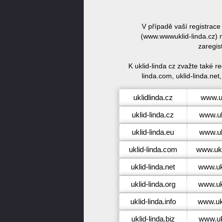
V případě vaší registrace
(www.wwwuklid-linda.cz) n
zaregis
K uklid-linda cz zvažte také r
linda.com, uklid-linda.net,
uklidlinda.cz
www.uk
uklid-linda.cz
www.uk
uklid-linda.eu
www.uk
uklid-linda.com
www.ukl
uklid-linda.net
www.ukl
uklid-linda.org
www.ukl
uklid-linda.info
www.ukl
uklid-linda.biz
www.ukl