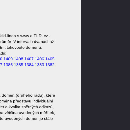
lid-linda s www a TLD .cz -
růměr. V intervalu dvanáct až
stnit takovouto doménu.
ádu:
0
1409
1408
1407
1406
1405
7
1386
1385
1384
1383
1382
z domén (druhého řádu), které
doména představu individuální
et a kvalita zpětných odkazů,
ěna většina uvedených měřítek,
zde uvedených domén je stále