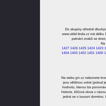
Do skupiny středně dlouhýc
www.uklid-linda.cz má délku 
patnáct znaků se dnes 
Na 
1427
1426
1425
1424
1423
1404
1403
1402
1401
1400
1
Na webu jyn.cz naleznete kro
jsou většinou volné (pokud j
hodnotu, kterou lze porovnáv
historie, klíčová slova v náz
jedná se o luxusní doménu. 