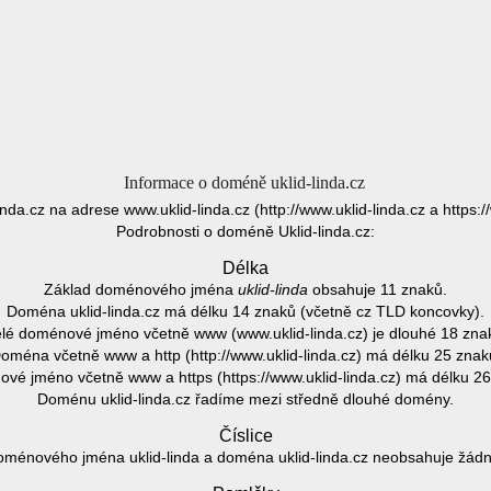
Informace o doméně uklid-linda.cz
linda.cz na adrese www.uklid-linda.cz (http://www.uklid-linda.cz a https:/
Podrobnosti o doméně Uklid-linda.cz:
Délka
Základ doménového jména
uklid-linda
obsahuje 11 znaků.
Doména uklid-linda.cz má délku 14 znaků (včetně cz TLD koncovky).
lé doménové jméno včetně www (www.uklid-linda.cz) je dlouhé 18 zna
oména včetně www a http (http://www.uklid-linda.cz) má délku 25 znak
vé jméno včetně www a https (https://www.uklid-linda.cz) má délku 26
Doménu uklid-linda.cz řadíme mezi středně dlouhé domény.
Číslice
oménového jména uklid-linda a doména uklid-linda.cz neobsahuje žádnou