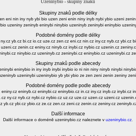
Uzeninybio - skupiny znaků
Skupiny znaků podle délky
zen eni nin iny nyb ybi bio uzen zeni enin niny inyb nybi ybio uzeni zeni
ybio uzeniny zeninyb eninybi ninybio uzeninyb zeninybi eninybio uzenin
Podobné domény podle délky
 ny.cz yb.cz bi.cz io.cz uze.cz zen.cz eni.cz nin.cz iny.cz nyb.cz ybi.cz 
z uzeni.cz zenin.cz eniny.cz ninyb.cz inybi.cz nybio.cz uzenin.cz zeniny.c
inybi.cz ninybio.cz uzeninyb.cz zeninybi.cz eninybio.cz uzeninybi.cz z
Skupiny znaků podle abecedy
eninybi eninybio in iny inyb inybi inybio io ni nin niny ninyb ninybi niny
zeninyb uzeninybi uzeninybio yb ybi ybio ze zen zeni zenin zeniny zen
Podobné domény podle podle abecedy
 eniny.cz eninyb.cz eninybi.cz eninybio.cz in.cz iny.cz inyb.cz inybi.cz in
o.cz ny.cz nyb.cz nybi.cz nybio.cz uz.cz uze.cz uzen.cz uzeni.cz uzenin
z yb.cz ybi.cz ybio.cz ze.cz zen.cz zeni.cz zenin.cz zeniny.cz zeninyb.c
Další informace
Další informace o doméně uzeninybio.cz naleznete v
uzeninybio.cz
.