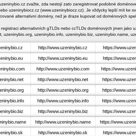
 uzeninybio.cz zvažte, zda nestojí zato zaregistrovat podobné domén
bo uzeninybiocz.cz (www.uzeninybiocz.cz). Je vždycky lepší mít ke 
trované alternativní domény, než je draze kupovat od doménových spe
é registraci alternativních gTLDs nebo ccTLDs doménových jmen jako uz
, uzeninybio.org, uzeninybio.info, uzeninybio.biz, uzeninybio.name, uz
eninybio.cz
http://www.uzeninybio.cz
https://www.uzen
eninybio.eu
http://www.uzeninybio.eu
https://www.uzen
ninybio.com
http://www.uzeninybio.com
https://www.uzen
ninybio.net
http://www.uzeninybio.net
https://www.uzen
ninybio.org
http://www.uzeninybio.org
https://www.uzen
ninybio.info
http://www.uzeninybio.info
https://www.uzeni
ninybio.biz
http://www.uzeninybio.biz
https://www.uzen
ninybio.name
http://www.uzeninybio.name
https://www.uzen
eninybio.sk
http://www.uzeninybio.sk
https://www.uzen