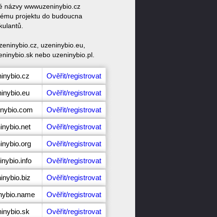
ové názvy wwwuzeninybio.cz
svému projektu do budoucna
kulantů.
eninybio.cz, uzeninybio.eu,
eninybio.sk nebo uzeninybio.pl.
inybio.cz
Ověřit/registrovat
inybio.eu
Ověřit/registrovat
inybio.com
Ověřit/registrovat
inybio.net
Ověřit/registrovat
inybio.org
Ověřit/registrovat
nybio.info
Ověřit/registrovat
inybio.biz
Ověřit/registrovat
inybio.name
Ověřit/registrovat
inybio.sk
Ověřit/registrovat