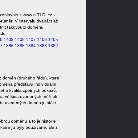
zeninybio s www a TLD .cz -
růměr. V intervalu dvanáct až
stnit takovouto doménu.
ádu:
0
1409
1408
1407
1406
1405
7
1386
1385
1384
1383
1382
z domén (druhého řádu), které
doména představu individuální
et a kvalita zpětných odkazů,
ěna většina uvedených měřítek,
zde uvedených domén je stále
brou doménu a to je historie
eré již byly používané, ale z