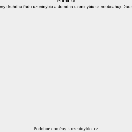
Pomlčky
ny druhého řádu uzeninybio a doména uzeninybio.cz neobsahuje žád
Podobné domény k uzeninybio .cz