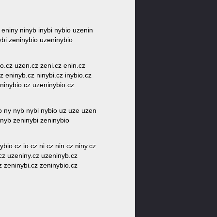
n eniny ninyb inybi nybio uzenin
ybi zeninybio uzeninybio
bio.cz uzen.cz zeni.cz enin.cz
z eninyb.cz ninybi.cz inybio.cz
eninybio.cz uzeninybio.cz
bio ny nyb nybi nybio uz uze uzen
inyb zeninybi zeninybio
ybio.cz io.cz ni.cz nin.cz niny.cz
.cz uzeniny.cz uzeninyb.cz
z zeninybi.cz zeninybio.cz