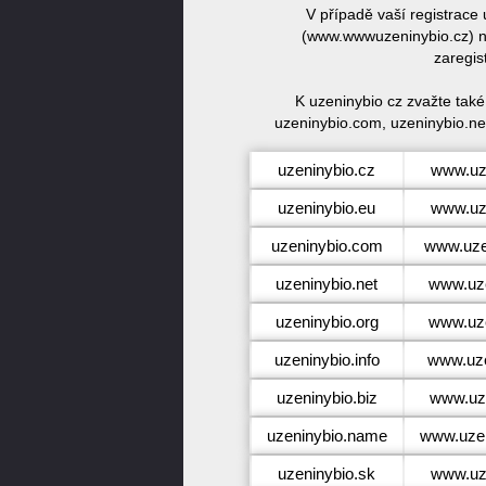
V případě vaší registrace
(www.wwwuzeninybio.cz) ne
zaregis
K uzeninybio cz zvažte tak
uzeninybio.com, uzeninybio.net
uzeninybio.cz
www.uz
uzeninybio.eu
www.uz
uzeninybio.com
www.uze
uzeninybio.net
www.uze
uzeninybio.org
www.uze
uzeninybio.info
www.uze
uzeninybio.biz
www.uze
uzeninybio.name
www.uze
uzeninybio.sk
www.uz