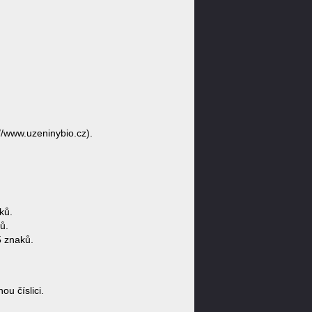
//www.uzeninybio.cz).
ků.
ů.
 znaků.
u číslici.