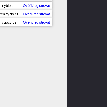
inybio.pl
Ověřit/registrovat
eninybio.cz
Ověřit/registrovat
inybiocz.cz
Ověřit/registrovat