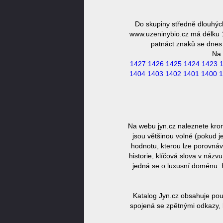
Do skupiny středně dlouhýc
www.uzeninybio.cz má délku 1
patnáct znaků se dnes 
Na 
1427
1426
1425
1424
1423
1404
1403
1402
1401
1400
1
Na webu jyn.cz naleznete kro
jsou většinou volné (pokud j
hodnotu, kterou lze porovnáv
historie, klíčová slova v náz
jedná se o luxusní doménu. 
Katalog Jyn.cz obsahuje pou
spojená se zpětnými odkazy, 