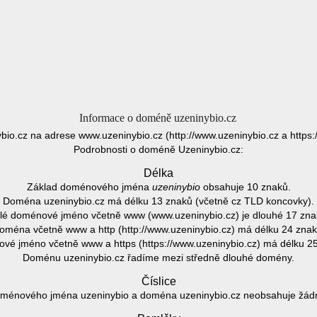
Informace o doméně uzeninybio.cz
bio.cz na adrese www.uzeninybio.cz (http://www.uzeninybio.cz a https:
Podrobnosti o doméně Uzeninybio.cz:
Délka
Základ doménového jména
uzeninybio
obsahuje 10 znaků.
Doména uzeninybio.cz má délku 13 znaků (včetně cz TLD koncovky).
lé doménové jméno včetně www (www.uzeninybio.cz) je dlouhé 17 zna
oména včetně www a http (http://www.uzeninybio.cz) má délku 24 znak
vé jméno včetně www a https (https://www.uzeninybio.cz) má délku 25
Doménu uzeninybio.cz řadíme mezi středně dlouhé domény.
Číslice
ménového jména uzeninybio a doména uzeninybio.cz neobsahuje žádno