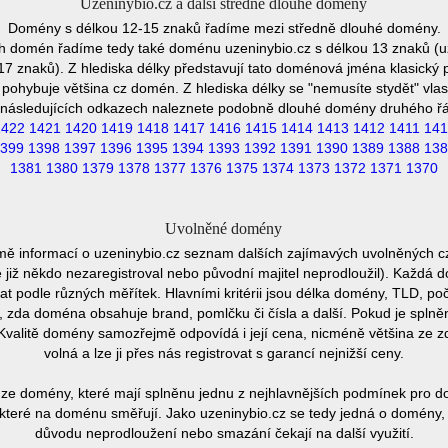
Uzeninybio.cz a další středně dlouhé domény
Domény s délkou 12-15 znaků řadíme mezi středně dlouhé domény.
h domén řadíme tedy také doménu uzeninybio.cz s délkou 13 znaků (u
7 znaků). Z hlediska délky představují tato doménová jména klasický p
pohybuje většina cz domén. Z hlediska délky se "nemusíte stydět" vla
následujících odkazech naleznete podobně dlouhé domény druhého ř
1422
1421
1420
1419
1418
1417
1416
1415
1414
1413
1412
1411
141
399
1398
1397
1396
1395
1394
1393
1392
1391
1390
1389
1388
138
1381
1380
1379
1378
1377
1376
1375
1374
1373
1372
1371
1370
Uvolněné domény
mě informací o uzeninybio.cz seznam dalších zajímavých uvolněných c
e již někdo nezaregistroval nebo původní majitel neprodloužil). Každá 
at podle různých měřítek. Hlavními kritérii jsou délka domény, TLD, poč
vu, zda doména obsahuje brand, pomlčku či čísla a další. Pokud je spln
Kvalitě domény samozřejmě odpovídá i její cena, nicméně většina ze 
volná a lze ji přes nás registrovat s garancí nejnižší ceny.
ze domény, které mají splněnu jednu z nejhlavnějších podmínek pro do
které na doménu směřují. Jako uzeninybio.cz se tedy jedná o domény, kt
důvodu neprodloužení nebo smazání čekají na další využití.