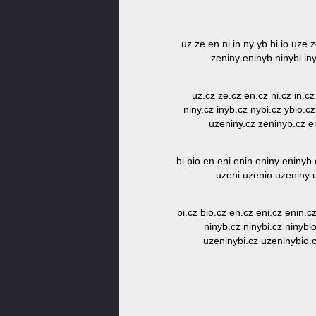
uz ze en ni in ny yb bi io uze 
zeniny eninyb ninybi in
uz.cz ze.cz en.cz ni.cz in.cz
niny.cz inyb.cz nybi.cz ybio.c
uzeniny.cz zeninyb.cz en
bi bio en eni enin eniny eninyb 
uzeni uzenin uzeniny u
bi.cz bio.cz en.cz eni.cz enin.cz
ninyb.cz ninybi.cz ninybi
uzeninybi.cz uzeninybio.c