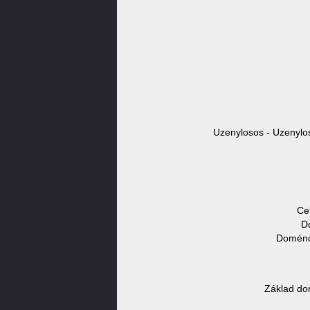
Uzenylosos - Uzenylos
Ce
D
Doménov
Základ do