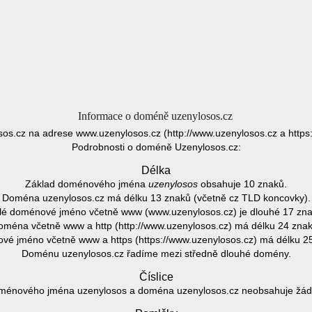
Informace o doméně uzenylosos.cz
os.cz na adrese www.uzenylosos.cz (http://www.uzenylosos.cz a https
Podrobnosti o doméně Uzenylosos.cz:
Délka
Základ doménového jména
uzenylosos
obsahuje 10 znaků.
Doména uzenylosos.cz má délku 13 znaků (včetně cz TLD koncovky).
lé doménové jméno včetně www (www.uzenylosos.cz) je dlouhé 17 zna
oména včetně www a http (http://www.uzenylosos.cz) má délku 24 znak
é jméno včetně www a https (https://www.uzenylosos.cz) má délku 2
Doménu uzenylosos.cz řadíme mezi středně dlouhé domény.
Číslice
ménového jména uzenylosos a doména uzenylosos.cz neobsahuje žádno