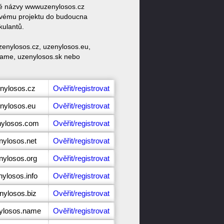
ové názvy wwwuzenylosos.cz
svému projektu do budoucna
kulantů.
zenylosos.cz, uzenylosos.eu,
.name, uzenylosos.sk nebo
enylosos.cz
Ověřit/registrovat
enylosos.eu
Ověřit/registrovat
nylosos.com
Ověřit/registrovat
nylosos.net
Ověřit/registrovat
nylosos.org
Ověřit/registrovat
nylosos.info
Ověřit/registrovat
nylosos.biz
Ověřit/registrovat
nylosos.name
Ověřit/registrovat