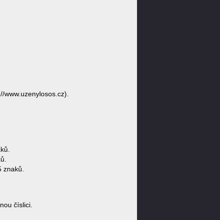
://www.uzenylosos.cz).
ků.
ů.
5 znaků.
u číslici.