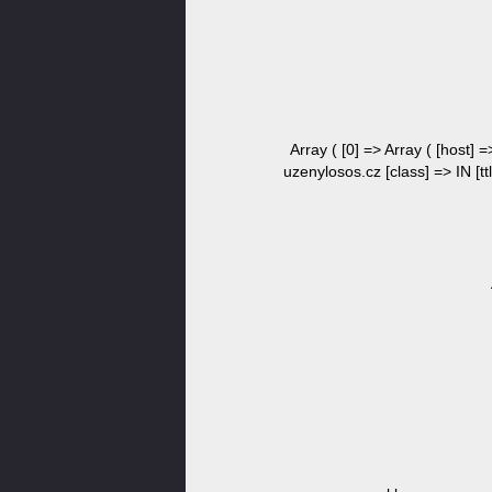
Array ( [0] => Array ( [host] =
uzenylosos.cz [class] => IN [ttl