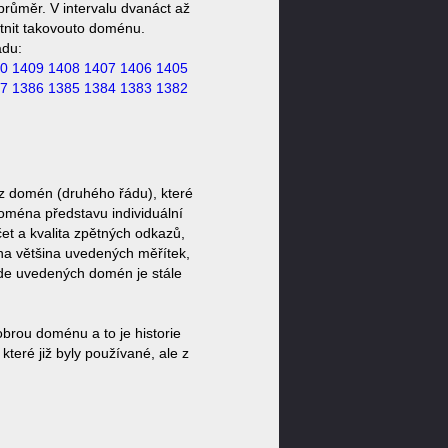
růměr. V intervalu dvanáct až
stnit takovouto doménu.
ádu:
0
1409
1408
1407
1406
1405
7
1386
1385
1384
1383
1382
z domén (druhého řádu), které
doména představu individuální
et a kvalita zpětných odkazů,
ěna většina uvedených měřítek,
zde uvedených domén je stále
brou doménu a to je historie
teré již byly používané, ale z