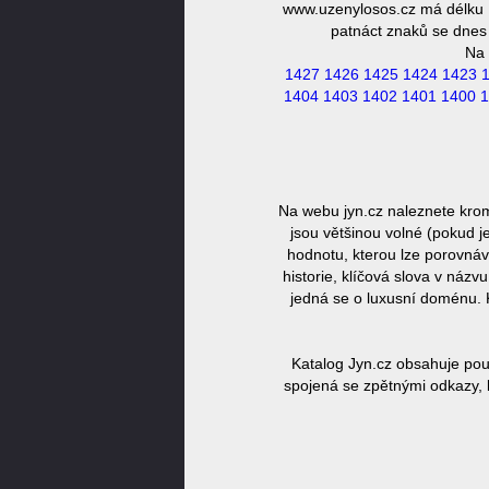
www.uzenylosos.cz má délku 1
patnáct znaků se dnes 
Na 
1427
1426
1425
1424
1423
1404
1403
1402
1401
1400
1
Na webu jyn.cz naleznete kro
jsou většinou volné (pokud j
hodnotu, kterou lze porovnáv
historie, klíčová slova v náz
jedná se o luxusní doménu. 
Katalog Jyn.cz obsahuje pou
spojená se zpětnými odkazy, k