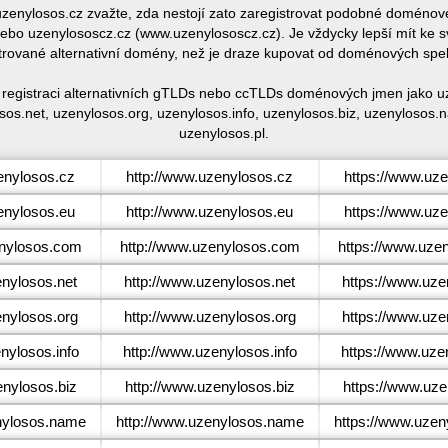
 uzenylosos.cz zvažte, zda nestojí zato zaregistrovat podobné domén
bo uzenylososcz.cz (www.uzenylososcz.cz). Je vždycky lepší mít ke 
trované alternativní domény, než je draze kupovat od doménových spe
 registraci alternativních gTLDs nebo ccTLDs doménových jmen jako u
os.net, uzenylosos.org, uzenylosos.info, uzenylosos.biz, uzenylosos
uzenylosos.pl.
nylosos.cz
http://www.uzenylosos.cz
https://www.uz
nylosos.eu
http://www.uzenylosos.eu
https://www.uz
nylosos.com
http://www.uzenylosos.com
https://www.uze
nylosos.net
http://www.uzenylosos.net
https://www.uze
nylosos.org
http://www.uzenylosos.org
https://www.uze
ylosos.info
http://www.uzenylosos.info
https://www.uze
nylosos.biz
http://www.uzenylosos.biz
https://www.uze
ylosos.name
http://www.uzenylosos.name
https://www.uze