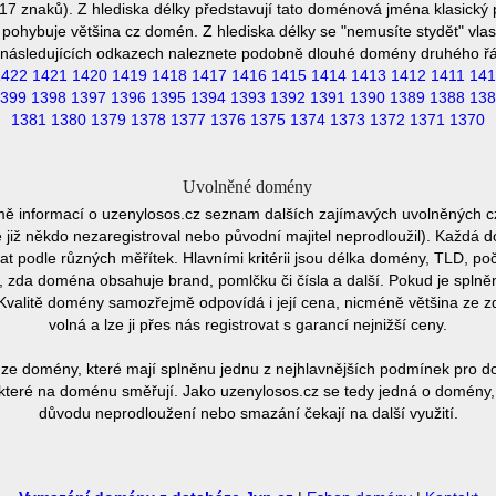
7 znaků). Z hlediska délky představují tato doménová jména klasický p
pohybuje většina cz domén. Z hlediska délky se "nemusíte stydět" vla
následujících odkazech naleznete podobně dlouhé domény druhého ř
1422
1421
1420
1419
1418
1417
1416
1415
1414
1413
1412
1411
141
399
1398
1397
1396
1395
1394
1393
1392
1391
1390
1389
1388
138
1381
1380
1379
1378
1377
1376
1375
1374
1373
1372
1371
1370
Uvolněné domény
mě informací o uzenylosos.cz seznam dalších zajímavých uvolněných c
e již někdo nezaregistroval nebo původní majitel neprodloužil). Každá 
at podle různých měřítek. Hlavními kritérii jsou délka domény, TLD, poč
vu, zda doména obsahuje brand, pomlčku či čísla a další. Pokud je spln
Kvalitě domény samozřejmě odpovídá i její cena, nicméně většina ze 
volná a lze ji přes nás registrovat s garancí nejnižší ceny.
ze domény, které mají splněnu jednu z nejhlavnějších podmínek pro do
teré na doménu směřují. Jako uzenylosos.cz se tedy jedná o domény, k
důvodu neprodloužení nebo smazání čekají na další využití.