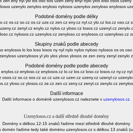
ze zen eny nyl ylo los oso sos uzen zeny enyl nylo ylos loso osos uzeny 
ylosos uzenylo zenylos enyloso nylosos uzenylos zenyloso enylosos u
Podobné domény podle délky
 lo.cz os.cz so.cz os.cz uze.cz zen.cz eny.cz nyl.cz ylo.cz los.cz oso.cz 
 uzeny.cz zenyl.cz enylo.cz nylos.cz yloso.cz losos.cz uzenyl.cz zenylo.
loso.cz nylosos.cz uzenylos.cz zenyloso.cz enylosos.cz uzenyloso.cz 
Skupiny znaků podle abecedy
o enylosos lo los loso losos ny nyl nylo nylos nyloso nylosos os os o
zenyloso uzenylosos yl ylo ylos yloso ylosos ze zen zeny zenyl zenylo 
Podobné domény podle podle abecedy
 enylos.cz enyloso.cz enylosos.cz lo.cz los.cz loso.cz losos.cz ny.cz nyl
z osos.cz so.cz sos.cz uz.cz uze.cz uzen.cz uzeny.cz uzenyl.cz uzenyl
los.cz yloso.cz ylosos.cz ze.cz zen.cz zeny.cz zenyl.cz zenylo.cz zenylo
Další informace
Další informace o doméně uzenylosos.cz naleznete v
uzenylosos.cz
.
Uzenylosos.cz a další středně dlouhé domény
Domény s délkou 12-15 znaků řadíme mezi středně dlouhé domény.
h domén řadíme tedy také doménu uzenylosos.cz s délkou 13 znaků (u