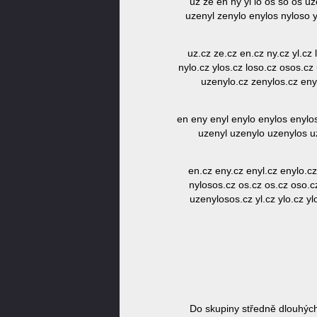
uz ze en ny yl lo os so os u
uzenyl zenylo enylos nyloso 
uz.cz ze.cz en.cz ny.cz yl.cz
nylo.cz ylos.cz loso.cz osos.cz
uzenylo.cz zenylos.cz eny
en eny enyl enylo enylos enylos
uzenyl uzenylo uzenylos u
en.cz eny.cz enyl.cz enylo.cz
nylosos.cz os.cz os.cz oso.c
uzenylosos.cz yl.cz ylo.cz y
Do skupiny středně dlouhýc