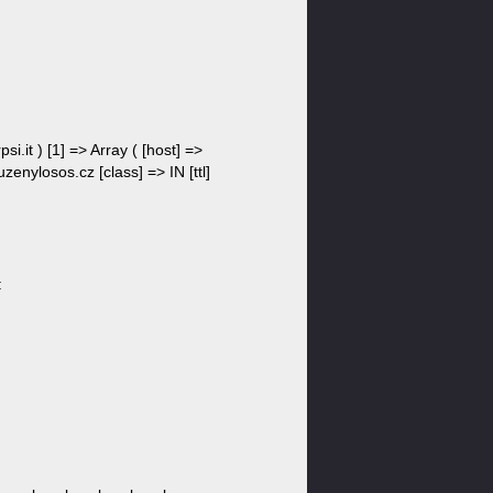
si.it ) [1] => Array ( [host] =>
uzenylosos.cz [class] => IN [ttl]
: