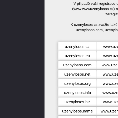
V případě vaší registrace
(www.wwwuzenylosos.cz) ne
zaregis
K uzenylosos cz zvažte také
uzenylosos.com, uzenylos
uzenylosos.cz
www.uze
uzenylosos.eu
www.uze
uzenylosos.com
www.uze
uzenylosos.net
www.uze
uzenylosos.org
www.uze
uzenylosos.info
www.uzen
uzenylosos.biz
www.uze
uzenylosos.name
www.uzen