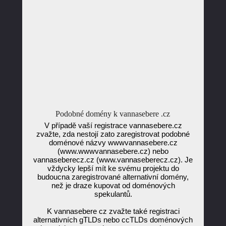
Podobné domény k vannasebere .cz
V případě vaší registrace vannasebere.cz
zvažte, zda nestojí zato zaregistrovat podobné
doménové názvy wwwvannasebere.cz
(www.wwwvannasebere.cz) nebo
vannaseberecz.cz (www.vannaseberecz.cz). Je
vždycky lepší mít ke svému projektu do
budoucna zaregistrované alternativní domény,
než je draze kupovat od doménových
spekulantů.
K vannasebere cz zvažte také registraci
alternativních gTLDs nebo ccTLDs doménových