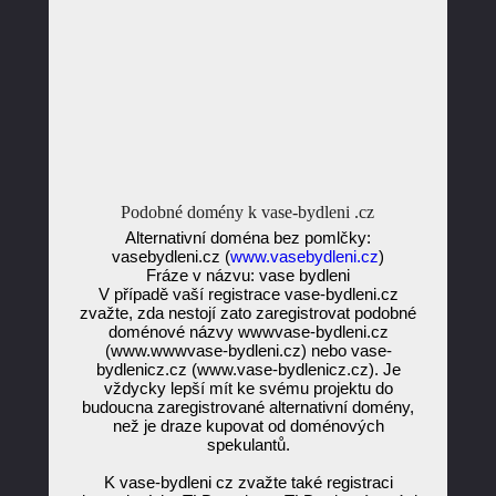
Podobné domény k vase-bydleni .cz
Alternativní doména bez pomlčky:
vasebydleni.cz (
www.vasebydleni.cz
)
Fráze v názvu: vase bydleni
V případě vaší registrace vase-bydleni.cz
zvažte, zda nestojí zato zaregistrovat podobné
doménové názvy wwwvase-bydleni.cz
(www.wwwvase-bydleni.cz) nebo vase-
bydlenicz.cz (www.vase-bydlenicz.cz). Je
vždycky lepší mít ke svému projektu do
budoucna zaregistrované alternativní domény,
než je draze kupovat od doménových
spekulantů.
K vase-bydleni cz zvažte také registraci