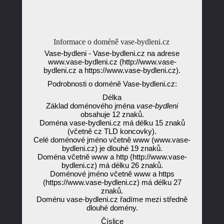
Informace o doméně vase-bydleni.cz
Vase-bydleni - Vase-bydleni.cz na adrese
www.vase-bydleni.cz (http://www.vase-
bydleni.cz a https://www.vase-bydleni.cz).
Podrobnosti o doméně Vase-bydleni.cz:
Délka
Základ doménového jména
vase-bydleni
obsahuje 12 znaků.
Doména vase-bydleni.cz má délku 15 znaků
(včetně cz TLD koncovky).
Celé doménové jméno včetně www (www.vase-
bydleni.cz) je dlouhé 19 znaků.
Doména včetně www a http (http://www.vase-
bydleni.cz) má délku 26 znaků.
Doménové jméno včetně www a https
(https://www.vase-bydleni.cz) má délku 27
znaků.
Doménu vase-bydleni.cz řadíme mezi středně
dlouhé domény.
Číslice