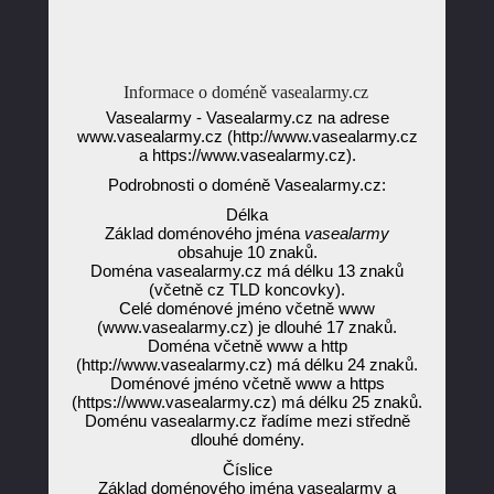
Informace o doméně vasealarmy.cz
Vasealarmy - Vasealarmy.cz na adrese
www.vasealarmy.cz (http://www.vasealarmy.cz
a https://www.vasealarmy.cz).
Podrobnosti o doméně Vasealarmy.cz:
Délka
Základ doménového jména
vasealarmy
obsahuje 10 znaků.
Doména vasealarmy.cz má délku 13 znaků
(včetně cz TLD koncovky).
Celé doménové jméno včetně www
(www.vasealarmy.cz) je dlouhé 17 znaků.
Doména včetně www a http
(http://www.vasealarmy.cz) má délku 24 znaků.
Doménové jméno včetně www a https
(https://www.vasealarmy.cz) má délku 25 znaků.
Doménu vasealarmy.cz řadíme mezi středně
dlouhé domény.
Číslice
Základ doménového jména vasealarmy a