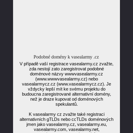
Podobné domény k vasealarmy .cz
V případě vaší registrace vasealarmy.cz zvažte,
zda nestojí zato zaregistrovat podobné
doménové názvy wwwvasealarmy.cz
(www.wwwvasealarmy.cz) nebo
vasealarmycz.cz (www.vasealarmycz.cz). Je
vždycky lepší mít ke svému projektu do
budoucna zaregistrované alternativní domény,
než je draze kupovat od doménových
spekulantů.
K vasealarmy cz zvažte také registraci
alternativních gTLDs nebo ccTLDs doménových
jmen jako vasealarmy.cz, vasealarmy.eu,
vasealarmy.com, vasealarmy.net,