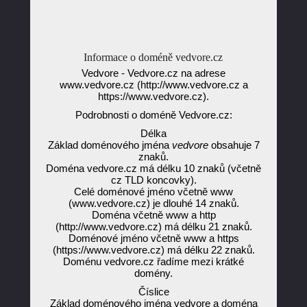
Informace o doméně vedvore.cz
Vedvore - Vedvore.cz na adrese
www.vedvore.cz (http://www.vedvore.cz a
https://www.vedvore.cz).
Podrobnosti o doméně Vedvore.cz:
Délka
Základ doménového jména
vedvore
obsahuje 7
znaků.
Doména vedvore.cz má délku 10 znaků (včetně
cz TLD koncovky).
Celé doménové jméno včetně www
(www.vedvore.cz) je dlouhé 14 znaků.
Doména včetně www a http
(http://www.vedvore.cz) má délku 21 znaků.
Doménové jméno včetně www a https
(https://www.vedvore.cz) má délku 22 znaků.
Doménu vedvore.cz řadíme mezi krátké
domény.
Číslice
Základ doménového jména vedvore a doména