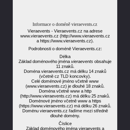
Informace o doméně vieraevents.cz
Vieraevents - Vieraevents.cz na adrese
www.vieraevents.cz (http://www.vieraevents.cz
a https://www.vieraevents.cz).
Podrobnosti o doméně Vieraevents.cz:
Délka
Základ doménového jména
vieraevents
obsahuje
11 znaků.
Doména vieraevents.cz má délku 14 znaků
(včetně cz TLD koncovky).
Celé doménové jméno včetně www
(www.vieraevents.cz) je dlouhé 18 znaků.
Doména včetně www a http
(http://www.vieraevents.cz) má délku 25 znaků.
Doménové jméno včetně www a https
(https://www.vieraevents.cz) má délku 26 znaků.
Doménu vieraevents.cz řadíme mezi středně
dlouhé domény.
Číslice
Základ doménového jména vieraevents a