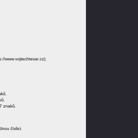
s://www.vojtechtesar.cz).
aků.
ků.
7 znaků.
ou číslici.