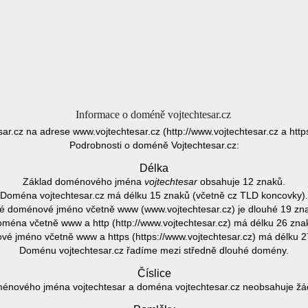
Informace o doméně vojtechtesar.cz
sar.cz na adrese www.vojtechtesar.cz (http://www.vojtechtesar.cz a http
Podrobnosti o doméně Vojtechtesar.cz:
Délka
Základ doménového jména
vojtechtesar
obsahuje 12 znaků.
Doména vojtechtesar.cz má délku 15 znaků (včetně cz TLD koncovky).
é doménové jméno včetně www (www.vojtechtesar.cz) je dlouhé 19 zn
ména včetně www a http (http://www.vojtechtesar.cz) má délku 26 zna
é jméno včetně www a https (https://www.vojtechtesar.cz) má délku 2
Doménu vojtechtesar.cz řadíme mezi středně dlouhé domény.
Číslice
énového jména vojtechtesar a doména vojtechtesar.cz neobsahuje žádn