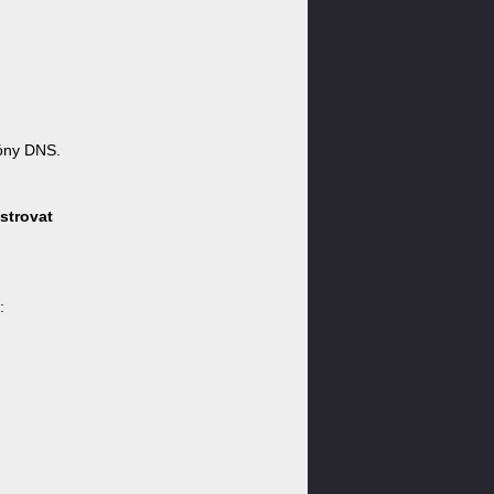
óny DNS.
strovat
: