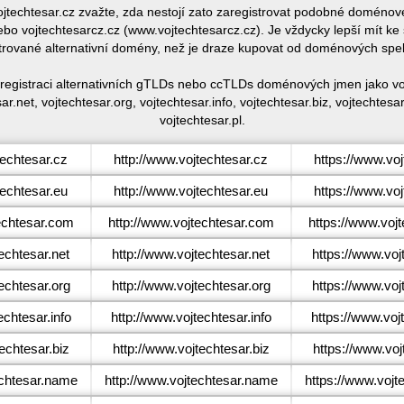
vojtechtesar.cz zvažte, zda nestojí zato zaregistrovat podobné doméno
bo vojtechtesarcz.cz (www.vojtechtesarcz.cz). Je vždycky lepší mít k
trované alternativní domény, než je draze kupovat od doménových spe
 registraci alternativních gTLDs nebo ccTLDs doménových jmen jako voj
ar.net, vojtechtesar.org, vojtechtesar.info, vojtechtesar.biz, vojtechtes
vojtechtesar.pl.
echtesar.cz
http://www.vojtechtesar.cz
https://www.voj
echtesar.eu
http://www.vojtechtesar.eu
https://www.voj
echtesar.com
http://www.vojtechtesar.com
https://www.voj
echtesar.net
http://www.vojtechtesar.net
https://www.voj
echtesar.org
http://www.vojtechtesar.org
https://www.voj
chtesar.info
http://www.vojtechtesar.info
https://www.vojt
echtesar.biz
http://www.vojtechtesar.biz
https://www.voj
chtesar.name
http://www.vojtechtesar.name
https://www.vojt