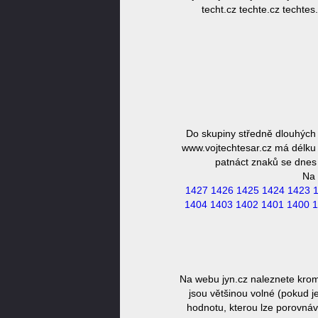
techt.cz techte.cz techtes.
Do skupiny středně dlouhých
www.vojtechtesar.cz má délku 
patnáct znaků se dnes 
Na 
1427
1426
1425
1424
1423
1404
1403
1402
1401
1400
1
Na webu jyn.cz naleznete krom
jsou většinou volné (pokud j
hodnotu, kterou lze porovnáv