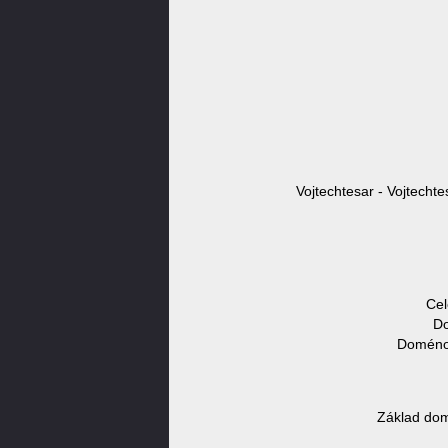
Vojtechtesar - Vojtechte
Cel
Do
Doménov
Základ dom