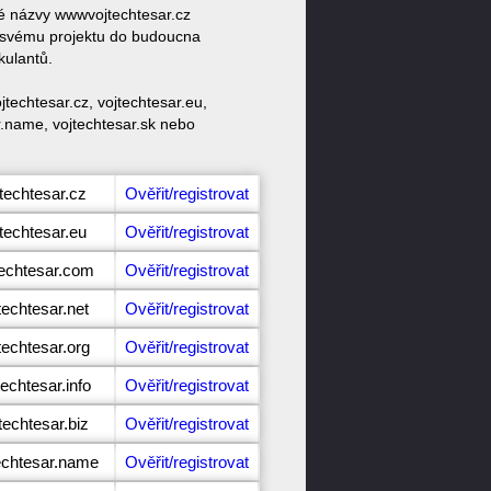
vé názvy wwwvojtechtesar.cz
e svému projektu do budoucna
kulantů.
techtesar.cz, vojtechtesar.eu,
ar.name, vojtechtesar.sk nebo
techtesar.cz
Ověřit/registrovat
techtesar.eu
Ověřit/registrovat
techtesar.com
Ověřit/registrovat
techtesar.net
Ověřit/registrovat
techtesar.org
Ověřit/registrovat
echtesar.info
Ověřit/registrovat
techtesar.biz
Ověřit/registrovat
echtesar.name
Ověřit/registrovat