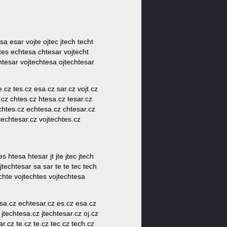
esa esar vojte ojtec jtech techt
htes echtesa chtesar vojtecht
htesar vojtechtesa ojtechtesar
te.cz tes.cz esa.cz sar.cz vojt.cz
e.cz chtes.cz htesa.cz tesar.cz
echtes.cz echtesa.cz chtesar.cz
techtesar.cz vojtechtes.cz
htesa htesar jt jte jtec jtech
ojtechtesar sa sar te te tec tech
echte vojtechtes vojtechtesa
esa.cz echtesar.cz es.cz esa.cz
z jtechtesa.cz jtechtesar.cz oj.cz
ar.cz te.cz te.cz tec.cz tech.cz