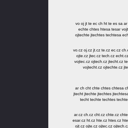
vo oj jt te ec ch ht te es sa a
echte chtes htesa tesar vojt
ojtechte jtechtes techtesa ec
vo.cz oj.cz jt.cz te.cz ec.cz ch.
ojte.cz jtec.cz tech.cz echt.c
vojtec.cz ojtech.cz jtecht.cz 
vojtecht.cz ojtechte.cz j
ar ch cht chte chtes chtesa c
jtecht jtechte jtechtes jtechtes
techt techte techtes techte
ar.cz ch.cz cht.cz chte.cz cht
esar.cz ht.cz hte.cz htes.cz htes
ojt.cz ojte.cz ojtec.cz ojtech.