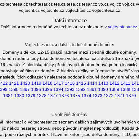
cz techtesa.cz techtesar.cz tes.cz tesa.cz tesar.cz vo.cz voj.cz vojt.cz v
vojtecht.cz vojtechte.cz vojtechtes.cz vojtechtesa.cz
Další informace
Další informace o doméně vojtechtesar.cz naleznete v
vojtechtesar.cz
.
Vojtechtesar.cz a další středně dlouhé domény
Domény s délkou 12-15 znaků řadíme mezi středně dlouhé domény.
 domén řadíme tedy také doménu vojtechtesar.cz s délkou 15 znaků (vo
19 znaků). Z hlediska délky představují tato doménová jména klasický 
pohybuje většina cz domén. Z hlediska délky se "nemusíte stydět" vla
následujících odkazech naleznete podobně dlouhé domény druhého ř
1422
1421
1420
1419
1418
1417
1416
1415
1414
1413
1412
1411
141
399
1398
1397
1396
1395
1394
1393
1392
1391
1390
1389
1388
138
1381
1380
1379
1378
1377
1376
1375
1374
1373
1372
1371
1370
Uvolněné domény
ě informací o vojtechtesar.cz seznam dalších zajímavých uvolněných 
e již někdo nezaregistroval nebo původní majitel neprodloužil). Každá 
at podle různých měřítek. Hlavními kritérii jsou délka domény, TLD, poč