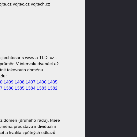
ojte.cz vojtec.cz vojtech.cz
jtechtesar s www a TLD .cz -
průměr. V intervalu dvanáct až
stnit takovouto doménu.
ádu:
0
1409
1408
1407
1406
1405
7
1386
1385
1384
1383
1382
cz domén (druhého řádu), které
doména představu individuální
et a kvalita zpětných odkazů,