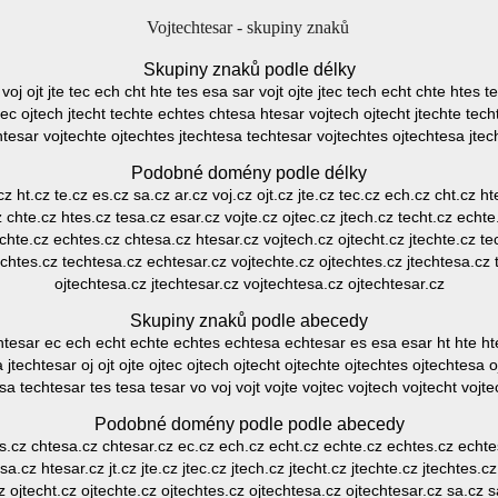
Vojtechtesar - skupiny znaků
Skupiny znaků podle délky
r voj ojt jte tec ech cht hte tes esa sar vojt ojte jtec tech echt chte htes t
ec ojtech jtecht techte echtes chtesa htesar vojtech ojtecht jtechte tec
htesar vojtechte ojtechtes jtechtesa techtesar vojtechtes ojtechtesa jtec
Podobné domény podle délky
cz ht.cz te.cz es.cz sa.cz ar.cz voj.cz ojt.cz jte.cz tec.cz ech.cz cht.cz h
z chte.cz htes.cz tesa.cz esar.cz vojte.cz ojtec.cz jtech.cz techt.cz echt
techte.cz echtes.cz chtesa.cz htesar.cz vojtech.cz ojtecht.cz jtechte.cz t
techtes.cz techtesa.cz echtesar.cz vojtechte.cz ojtechtes.cz jtechtesa.cz 
ojtechtesa.cz jtechtesar.cz vojtechtesa.cz ojtechtesar.cz
Skupiny znaků podle abecedy
htesar ec ech echt echte echtes echtesa echtesar es esa esar ht hte htes 
a jtechtesar oj ojt ojte ojtec ojtech ojtecht ojtechte ojtechtes ojtechtesa 
sa techtesar tes tesa tesar vo voj vojt vojte vojtec vojtech vojtecht vojt
Podobné domény podle podle abecedy
es.cz chtesa.cz chtesar.cz ec.cz ech.cz echt.cz echte.cz echtes.cz echt
a.cz htesar.cz jt.cz jte.cz jtec.cz jtech.cz jtecht.cz jtechte.cz jtechtes.c
cz ojtecht.cz ojtechte.cz ojtechtes.cz ojtechtesa.cz ojtechtesar.cz sa.cz s