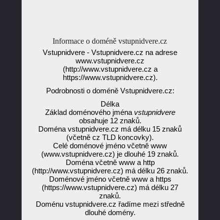
Informace o doméně vstupnidvere.cz
Vstupnidvere - Vstupnidvere.cz na adrese
www.vstupnidvere.cz
(http://www.vstupnidvere.cz a
https://www.vstupnidvere.cz).
Podrobnosti o doméně Vstupnidvere.cz:
Délka
Základ doménového jména
vstupnidvere
obsahuje 12 znaků.
Doména vstupnidvere.cz má délku 15 znaků
(včetně cz TLD koncovky).
Celé doménové jméno včetně www
(www.vstupnidvere.cz) je dlouhé 19 znaků.
Doména včetně www a http
(http://www.vstupnidvere.cz) má délku 26 znaků.
Doménové jméno včetně www a https
(https://www.vstupnidvere.cz) má délku 27
znaků.
Doménu vstupnidvere.cz řadíme mezi středně
dlouhé domény.