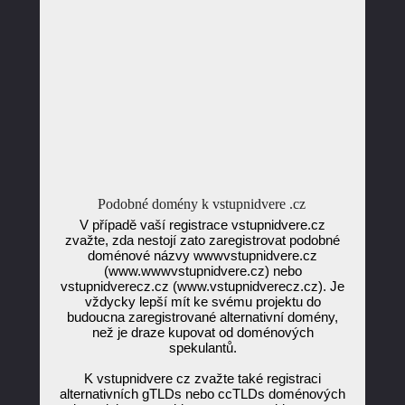
Podobné domény k vstupnidvere .cz
V případě vaší registrace vstupnidvere.cz
zvažte, zda nestojí zato zaregistrovat podobné
doménové názvy wwwvstupnidvere.cz
(www.wwwvstupnidvere.cz) nebo
vstupnidverecz.cz (www.vstupnidverecz.cz). Je
vždycky lepší mít ke svému projektu do
budoucna zaregistrované alternativní domény,
než je draze kupovat od doménových
spekulantů.
K vstupnidvere cz zvažte také registraci
alternativních gTLDs nebo ccTLDs doménových