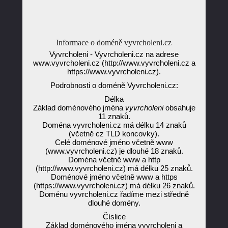
Informace o doméně vyvrcholeni.cz
Vyvrcholeni - Vyvrcholeni.cz na adrese
www.vyvrcholeni.cz (http://www.vyvrcholeni.cz a
https://www.vyvrcholeni.cz).
Podrobnosti o doméně Vyvrcholeni.cz:
Délka
Základ doménového jména
vyvrcholeni
obsahuje
11 znaků.
Doména vyvrcholeni.cz má délku 14 znaků
(včetně cz TLD koncovky).
Celé doménové jméno včetně www
(www.vyvrcholeni.cz) je dlouhé 18 znaků.
Doména včetně www a http
(http://www.vyvrcholeni.cz) má délku 25 znaků.
Doménové jméno včetně www a https
(https://www.vyvrcholeni.cz) má délku 26 znaků.
Doménu vyvrcholeni.cz řadíme mezi středně
dlouhé domény.
Číslice
Základ doménového jména vyvrcholeni a