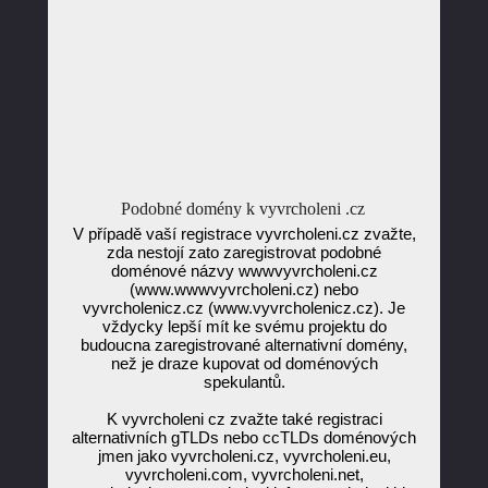
Podobné domény k vyvrcholeni .cz
V případě vaší registrace vyvrcholeni.cz zvažte,
zda nestojí zato zaregistrovat podobné
doménové názvy wwwvyvrcholeni.cz
(www.wwwvyvrcholeni.cz) nebo
vyvrcholenicz.cz (www.vyvrcholenicz.cz). Je
vždycky lepší mít ke svému projektu do
budoucna zaregistrované alternativní domény,
než je draze kupovat od doménových
spekulantů.
K vyvrcholeni cz zvažte také registraci
alternativních gTLDs nebo ccTLDs doménových
jmen jako vyvrcholeni.cz, vyvrcholeni.eu,
vyvrcholeni.com, vyvrcholeni.net,