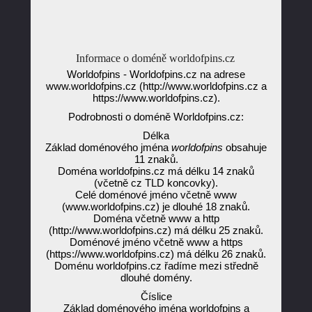
Informace o doméně worldofpins.cz
Worldofpins - Worldofpins.cz na adrese
www.worldofpins.cz (http://www.worldofpins.cz a
https://www.worldofpins.cz).
Podrobnosti o doméně Worldofpins.cz:
Délka
Základ doménového jména
worldofpins
obsahuje
11 znaků.
Doména worldofpins.cz má délku 14 znaků
(včetně cz TLD koncovky).
Celé doménové jméno včetně www
(www.worldofpins.cz) je dlouhé 18 znaků.
Doména včetně www a http
(http://www.worldofpins.cz) má délku 25 znaků.
Doménové jméno včetně www a https
(https://www.worldofpins.cz) má délku 26 znaků.
Doménu worldofpins.cz řadíme mezi středně
dlouhé domény.
Číslice
Základ doménového jména worldofpins a