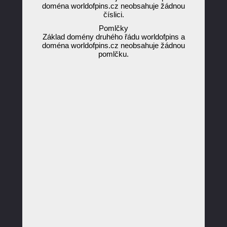
doména worldofpins.cz neobsahuje žádnou
číslici.
Pomlčky
Základ domény druhého řádu worldofpins a
doména worldofpins.cz neobsahuje žádnou
pomlčku.