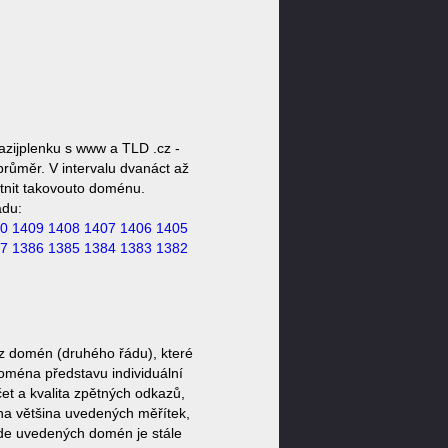
zijplenku s www a TLD .cz -
průměr. V intervalu dvanáct až
stnit takovouto doménu.
ádu:
0
1409
1408
1407
1406
1405
7
1386
1385
1384
1383
1382
z domén (druhého řádu), které
doména představu individuální
et a kvalita zpětných odkazů,
ěna většina uvedených měřítek,
zde uvedených domén je stále