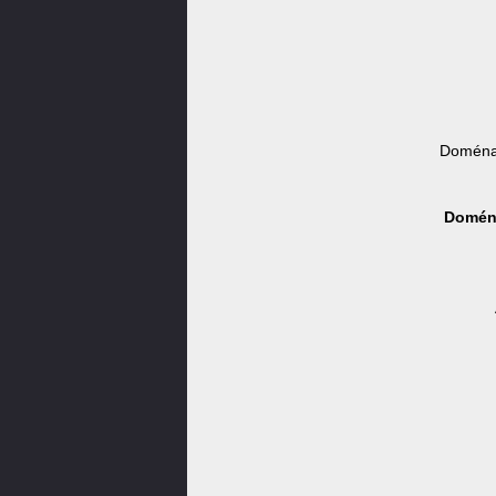
Doména 
Doména