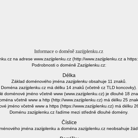
Informace o doméně zazijplenku.cz
enku.cz na adrese www.zazijplenku.cz (http://www.zazijplenku.cz a https:
Podrobnosti o doméně Zazijplenku.cz:
Délka
Základ doménového jména
zazijplenku
obsahuje 11 znaků.
Doména zazijplenku.cz má délku 14 znaků (včetně cz TLD koncovky).
lé doménové jméno včetně www (www.zazijplenku.cz) je dlouhé 18 zna
oména včetně www a http (http://www.zazijplenku.cz) má délku 25 znak
é jméno včetně www a https (https://www.zazijplenku.cz) má délku 2
Doménu zazijplenku.cz řadíme mezi středně dlouhé domény.
Číslice
ménového jména zazijplenku a doména zazijplenku.cz neobsahuje žádno