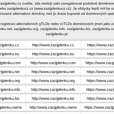
 zazijplenku.cz zvažte, zda nestojí zato zaregistrovat podobné doméno
bo zazijplenkucz.cz (www.zazijplenkucz.cz). Je vždycky lepší mít ke
trované alternativní domény, než je draze kupovat od doménových spe
é registraci alternativních gTLDs nebo ccTLDs doménových jmen jako zaz
nku.net, zazijplenku.org, zazijplenku.info, zazijplenku.biz, zazijplenku
zazijplenku.pl.
ijplenku.cz
http://www.zazijplenku.cz
https://www.zaz
ijplenku.eu
http://www.zazijplenku.eu
https://www.zaz
jplenku.com
http://www.zazijplenku.com
https://www.zazi
jplenku.net
http://www.zazijplenku.net
https://www.zazi
jplenku.org
http://www.zazijplenku.org
https://www.zazi
jplenku.info
http://www.zazijplenku.info
https://www.zazij
ijplenku.biz
http://www.zazijplenku.biz
https://www.zazi
jplenku.name
http://www.zazijplenku.name
https://www.zazi