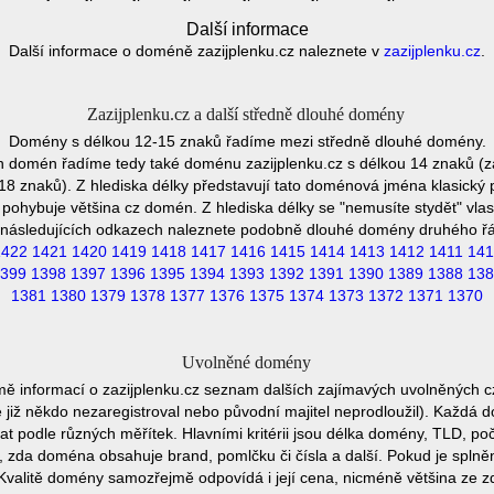
Další informace
Další informace o doméně zazijplenku.cz naleznete v
zazijplenku.cz
.
Zazijplenku.cz a další středně dlouhé domény
Domény s délkou 12-15 znaků řadíme mezi středně dlouhé domény.
h domén řadíme tedy také doménu zazijplenku.cz s délkou 14 znaků (za
8 znaků). Z hlediska délky představují tato doménová jména klasický 
pohybuje většina cz domén. Z hlediska délky se "nemusíte stydět" vla
následujících odkazech naleznete podobně dlouhé domény druhého ř
1422
1421
1420
1419
1418
1417
1416
1415
1414
1413
1412
1411
141
399
1398
1397
1396
1395
1394
1393
1392
1391
1390
1389
1388
138
1381
1380
1379
1378
1377
1376
1375
1374
1373
1372
1371
1370
Uvolněné domény
mě informací o zazijplenku.cz seznam dalších zajímavých uvolněných c
e již někdo nezaregistroval nebo původní majitel neprodloužil). Každá 
at podle různých měřítek. Hlavními kritérii jsou délka domény, TLD, poč
vu, zda doména obsahuje brand, pomlčku či čísla a další. Pokud je spln
Kvalitě domény samozřejmě odpovídá i její cena, nicméně většina ze 