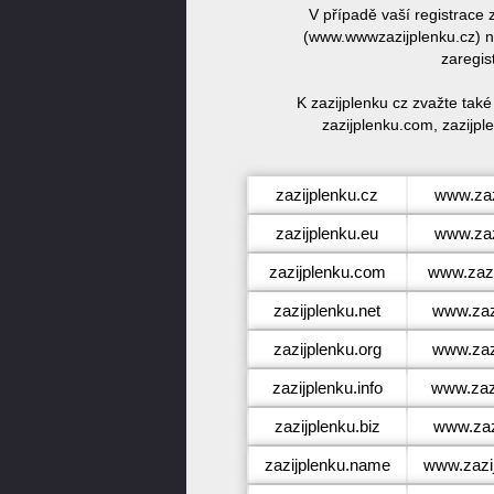
V případě vaší registrace
(www.wwwzazijplenku.cz) ne
zaregis
K zazijplenku cz zvažte tak
zazijplenku.com, zazijple
zazijplenku.cz
www.zaz
zazijplenku.eu
www.zaz
zazijplenku.com
www.zazi
zazijplenku.net
www.zazi
zazijplenku.org
www.zazi
zazijplenku.info
www.zazi
zazijplenku.biz
www.zaz
zazijplenku.name
www.zazi