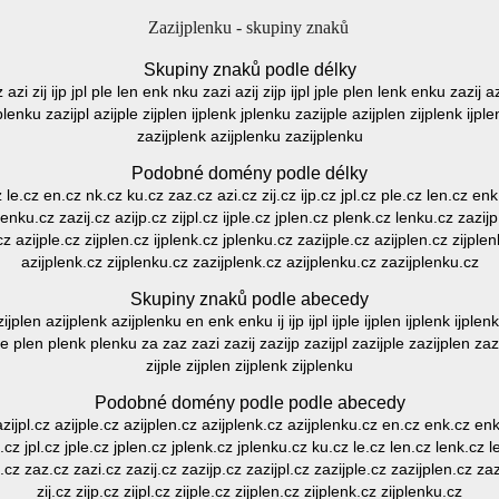
Zazijplenku - skupiny znaků
Skupiny znaků podle délky
 azi zij ijp jpl ple len enk nku zazi azij zijp ijpl jple plen lenk enku zazij a
 plenku zazijpl azijple zijplen ijplenk jplenku zazijple azijplen zijplenk ijp
zazijplenk azijplenku zazijplenku
Podobné domény podle délky
cz le.cz en.cz nk.cz ku.cz zaz.cz azi.cz zij.cz ijp.cz jpl.cz ple.cz len.cz enk
 enku.cz zazij.cz azijp.cz zijpl.cz ijple.cz jplen.cz plenk.cz lenku.cz zazijp.
z azijple.cz zijplen.cz ijplenk.cz jplenku.cz zazijple.cz azijplen.cz zijple
azijplenk.cz zijplenku.cz zazijplenk.cz azijplenku.cz zazijplenku.cz
Skupiny znaků podle abecedy
zijplen azijplenk azijplenku en enk enku ij ijp ijpl ijple ijplen ijplenk ijplen
e plen plenk plenku za zaz zazi zazij zazijp zazijpl zazijple zazijplen zazijp
zijple zijplen zijplenk zijplenku
Podobné domény podle podle abecedy
azijpl.cz azijple.cz azijplen.cz azijplenk.cz azijplenku.cz en.cz enk.cz enku.c
p.cz jpl.cz jple.cz jplen.cz jplenk.cz jplenku.cz ku.cz le.cz len.cz lenk.cz
cz zaz.cz zazi.cz zazij.cz zazijp.cz zazijpl.cz zazijple.cz zazijplen.cz zaz
zij.cz zijp.cz zijpl.cz zijple.cz zijplen.cz zijplenk.cz zijplenku.cz