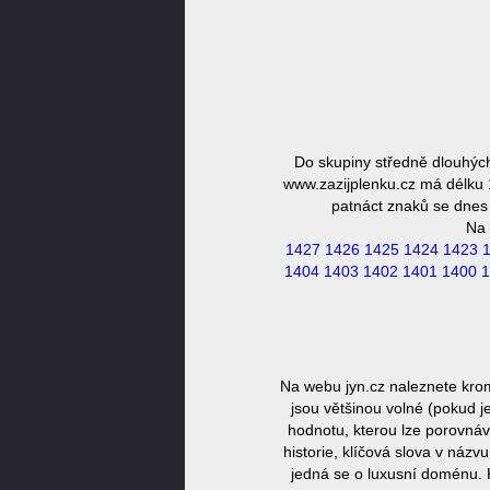
Do skupiny středně dlouhýc
www.zazijplenku.cz má délku 1
patnáct znaků se dnes 
Na 
1427
1426
1425
1424
1423
1404
1403
1402
1401
1400
1
Na webu jyn.cz naleznete kro
jsou většinou volné (pokud j
hodnotu, kterou lze porovnáv
historie, klíčová slova v náz
jedná se o luxusní doménu. 