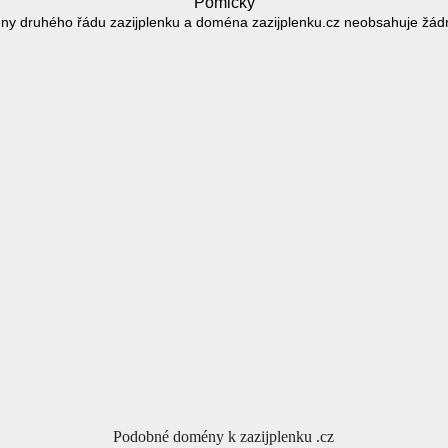
Pomlčky
ny druhého řádu zazijplenku a doména zazijplenku.cz neobsahuje žád
Podobné domény k zazijplenku .cz