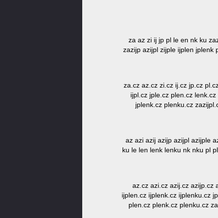
za az zi ij jp pl le en nk ku zaz
zazijp azijpl zijple ijplen jplenk
za.cz az.cz zi.cz ij.cz jp.cz pl.
ijpl.cz jple.cz plen.cz lenk.cz
jplenk.cz plenku.cz zazijpl.c
az azi azij azijp azijpl azijple a
ku le len lenk lenku nk nku pl pl
az.cz azi.cz azij.cz azijp.cz 
ijplen.cz ijplenk.cz ijplenku.cz j
plen.cz plenk.cz plenku.cz za.