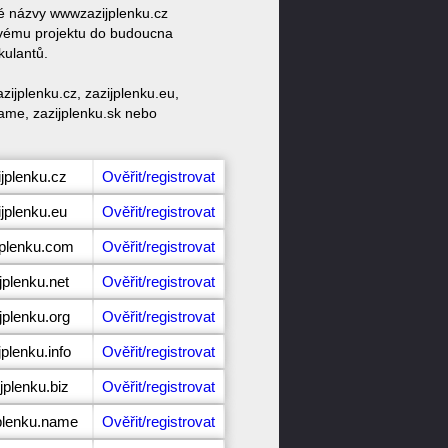
vé názvy wwwzazijplenku.cz
 svému projektu do budoucna
kulantů.
ijplenku.cz, zazijplenku.eu,
.name, zazijplenku.sk nebo
ijplenku.cz
Ověřit/registrovat
ijplenku.eu
Ověřit/registrovat
jplenku.com
Ověřit/registrovat
jplenku.net
Ověřit/registrovat
jplenku.org
Ověřit/registrovat
plenku.info
Ověřit/registrovat
jplenku.biz
Ověřit/registrovat
jplenku.name
Ověřit/registrovat