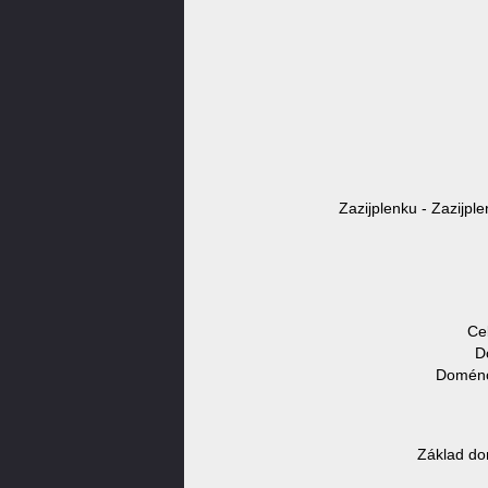
Zazijplenku - Zazijpl
Ce
D
Doménov
Základ do