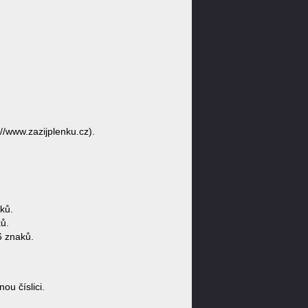
//www.zazijplenku.cz).
ků.
ů.
6 znaků.
u číslici.