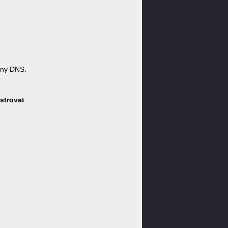
óny DNS.
strovat
: