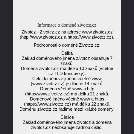
Informace o doméně zivotcz.cz
Zivotcz - Zivotcz.cz na adrese www.zivotcz.cz
(http://www.zivotcz.cz a https://www.zivotcz.cz).
Podrobnosti o doméně Zivotcz.cz:
Délka
Základ doménového jména
zivotcz
obsahuje 7
znaků.
Doména zivotcz.cz má délku 10 znaků (včetně
cz TLD koncovky).
Celé doménové jméno včetně www
(www.zivotcz.cz) je dlouhé 14 znaků.
Doména včetně www a http
(http://www.zivotcz.cz) má délku 21 znaků.
Doménové jméno včetně www a https
(https://www.zivotcz.cz) má délku 22 znaků.
Doménu zivotcz.cz řadíme mezi krátké domény.
Číslice
Základ doménového jména zivotcz a doména
zivotcz.cz neobsahuje žádnou číslici.