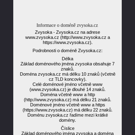
Informace o doméně zvysoka.cz
Zvysoka - Zvysoka.cz na adrese
www.zvysoka.cz (http://www.zvysoka.cz a
https://www.zvysoka.cz).
Podrobnosti o doméně Zvysoka.cz:
Délka
Základ doménového jména
zvysoka
obsahuje 7
znaků.
Doména zvysoka.cz má délku 10 znaků (včetně
cz TLD koncovky).
Celé doménové jméno včetně www
(www.zvysoka.cz) je dlouhé 14 znaků.
Doména včetně www a http
(http://www.zvysoka.cz) má délku 21 znaků.
Doménové jméno včetně www a https
(https://www.zvysoka.cz) má délku 22 znaků.
Doménu zvysoka.cz řadíme mezi krátké
domény.
Číslice
Základ doménového jména zvysoka a doména