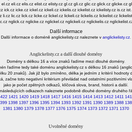
el.cz eli.cz elis.cz elist.cz elisty.cz gl.cz gli.cz glic.cz glick.cz glicke.cz g
.cz ick.cz icke.cz ickel.cz ickeli.cz ickelis.cz ickelist.cz ickelisty.cz is.cz ist
z li.cz lic.cz lick.cz licke.cz lickel.cz lickeli.cz lickelis.cz lickelist.cz lickelis
ic.cz nglick.cz nglicke.cz nglickel.cz nglickeli.cz nglickelis.cz nglickelist.cz
Další informace
Další informace o doméně anglickelisty.cz naleznete v
anglickelisty.cz
.
Anglickelisty.cz a další dlouhé domény
Domény s délkou 16 a více znaků řadíme mezi dlouhé domény.
n řadíme tedy také doménu anglickelisty.cz s délkou 16 znaků (anglic
élku 20 znaků). Jak již bylo zmíněno, délka je jedním z kritérií hodnot
 začne toto negativní kritérium převládat nad ostatními pozitivními
jako je počet zpětných odkazů, klíčová slova, brand, historii a další.
následujících odkazech naleznete podobně dlouhé domény druhého ř
1422
1421
1420
1419
1418
1417
1416
1415
1414
1413
1412
1411
141
399
1398
1397
1396
1395
1394
1393
1392
1391
1390
1389
1388
138
1381
1380
1379
1378
1377
1376
1375
1374
1373
1372
1371
1370
Uvolněné domény