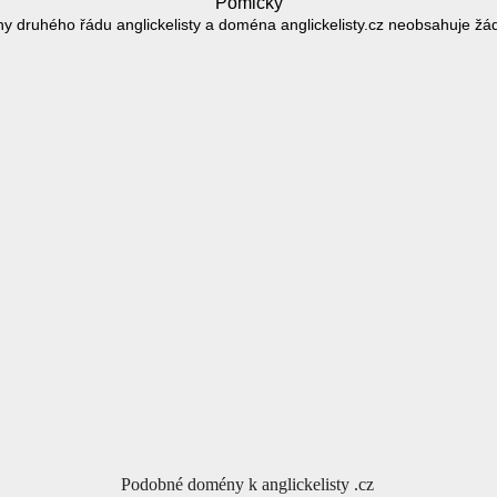
Pomlčky
 druhého řádu anglickelisty a doména anglickelisty.cz neobsahuje ž
Podobné domény k anglickelisty .cz