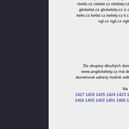
ckelis.cz ckelist.cz ckelisty.cz 
glickelist.cz glickelisty.cz ic
kelis.cz kelist.cz kelisty.cz li.c
ngl.cz ngli.cz ngl
Do skupiny dlouhých domé
www.anglickelisty.cz má d
doménové adresy hodně velká,
Na 
1427
1426
1425
1424
1423
1404
1403
1402
1401
1400
1