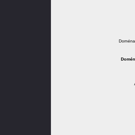
Doména 
Doména