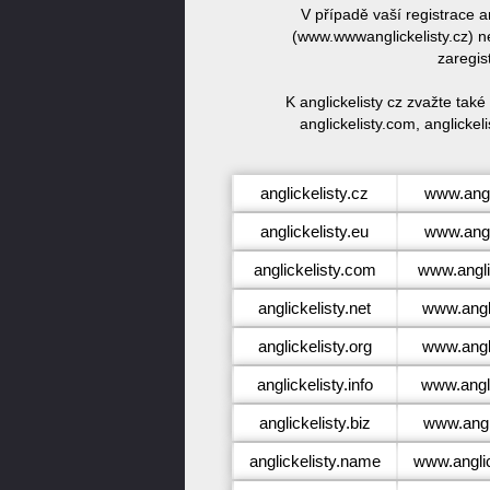
V případě vaší registrace a
(www.wwwanglickelisty.cz) ne
zaregis
K anglickelisty cz zvažte tak
anglickelisty.com, anglickeli
anglickelisty.cz
www.angl
anglickelisty.eu
www.angl
anglickelisty.com
www.angli
anglickelisty.net
www.angli
anglickelisty.org
www.angli
anglickelisty.info
www.angli
anglickelisty.biz
www.angli
anglickelisty.name
www.angli