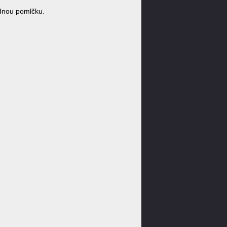
ádnou pomlčku.