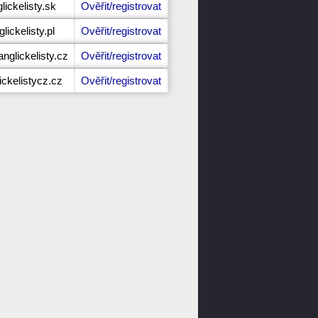
lickelisty.sk
Ověřit/registrovat
lickelisty.pl
Ověřit/registrovat
glickelisty.cz
Ověřit/registrovat
ickelistycz.cz
Ověřit/registrovat