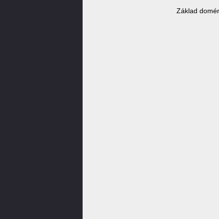
Základ domény