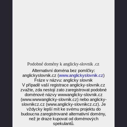
Podobné domény k anglicky-slovnik .cz
Alternativní doména bez pomlčky:
anglickyslovnik.cz (
www.anglickyslovnik.cz
)
Fráze v názvu: anglicky slovnik
V případě vaší registrace anglicky-slovnik.cz
zvažte, zda nestojí zato zaregistrovat podobné
doménové názvy wwwanglicky-slovnik.cz
(www.wwwanglicky-slovnik.cz) nebo anglicky-
slovnikcz.cz (www.anglicky-slovnikcz.cz). Je
vždycky lepší mít ke svému projektu do
budoucna zaregistrované alternativní domény,
než je draze kupovat od doménových
spekulantů.