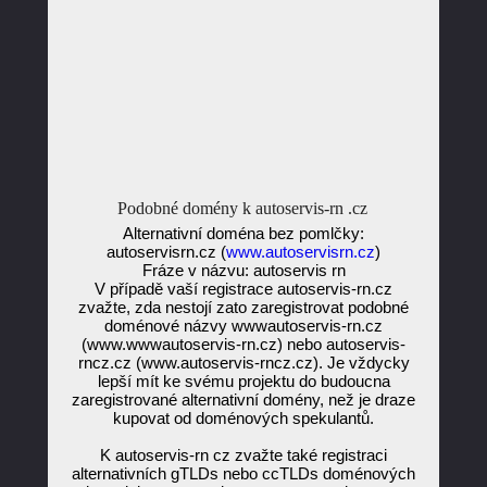
Podobné domény k autoservis-rn .cz
Alternativní doména bez pomlčky:
autoservisrn.cz (
www.autoservisrn.cz
)
Fráze v názvu: autoservis rn
V případě vaší registrace autoservis-rn.cz
zvažte, zda nestojí zato zaregistrovat podobné
doménové názvy wwwautoservis-rn.cz
(www.wwwautoservis-rn.cz) nebo autoservis-
rncz.cz (www.autoservis-rncz.cz). Je vždycky
lepší mít ke svému projektu do budoucna
zaregistrované alternativní domény, než je draze
kupovat od doménových spekulantů.
K autoservis-rn cz zvažte také registraci
alternativních gTLDs nebo ccTLDs doménových