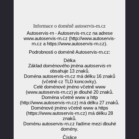
Informace o doméně autoservis-rn.cz
Autoservis-rn - Autoservis-rn.cz na adrese
www.autoservis-rn.cz (http://www.autoservis-
rn.cz a https://www.autoservis-rn.cz).
Podrobnosti o doméně Autoservis-rn.cz:
Délka
Základ doménového jména
autoservis-rn
obsahuje 13 znaků.
Doména autoservis-rn.cz má délku 16 znaků
(včetně cz TLD koncovky).
Celé doménové jméno včetně www
(www.autoservis-rn.cz) je dlouhé 20 znaků.
Doména včetně www a http
(http://www.autoservis-rn.cz) má délku 27 znaků.
Doménové jméno včetně www a https
(https://www.autoservis-rn.cz) má délku 28
znaků.
Doménu autoservis-rn.cz řadíme mezi dlouhé
domény.
Číslice