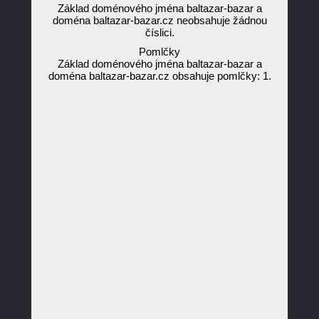
Základ doménového jména baltazar-bazar a
doména baltazar-bazar.cz neobsahuje žádnou
číslici.
Pomlčky
Základ doménového jména baltazar-bazar a
doména baltazar-bazar.cz obsahuje pomlčky: 1.