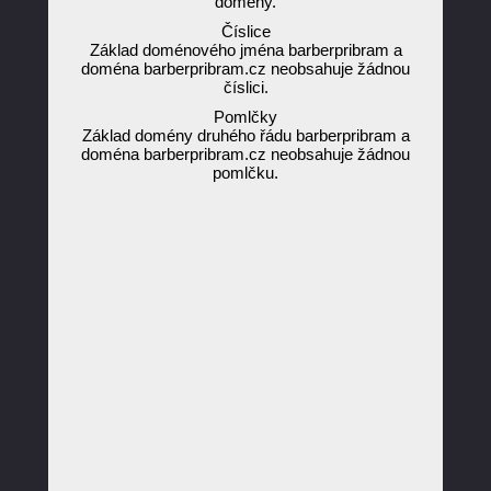
domény.
Číslice
Základ doménového jména barberpribram a
doména barberpribram.cz neobsahuje žádnou
číslici.
Pomlčky
Základ domény druhého řádu barberpribram a
doména barberpribram.cz neobsahuje žádnou
pomlčku.