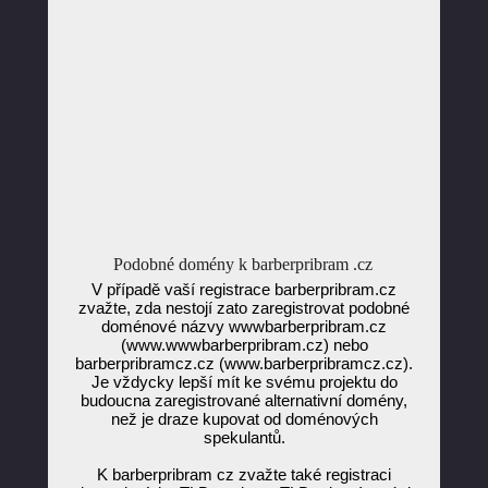
Podobné domény k barberpribram .cz
V případě vaší registrace barberpribram.cz
zvažte, zda nestojí zato zaregistrovat podobné
doménové názvy wwwbarberpribram.cz
(www.wwwbarberpribram.cz) nebo
barberpribramcz.cz (www.barberpribramcz.cz).
Je vždycky lepší mít ke svému projektu do
budoucna zaregistrované alternativní domény,
než je draze kupovat od doménových
spekulantů.
K barberpribram cz zvažte také registraci