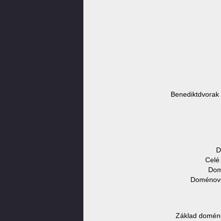
Benediktdvorak 
D
Celé
Dom
Doménové 
Základ doméno