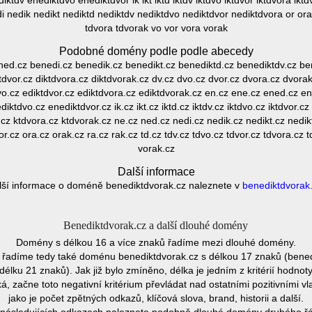
ktdv enediktdvo enediktdvor ik ikt iktd iktdv iktdvo iktdvor iktdvora iktd
 nedik nedikt nediktd nediktdv nediktdvo nediktdvor nediktdvora or ora 
tdvora tdvorak vo vor vora vorak
Podobné domény podle podle abecedy
ed.cz benedi.cz benedik.cz benedikt.cz benediktd.cz benediktdv.cz bene
ktdvor.cz diktdvora.cz diktdvorak.cz dv.cz dvo.cz dvor.cz dvora.cz dvorak
dvo.cz ediktdvor.cz ediktdvora.cz ediktdvorak.cz en.cz ene.cz ened.cz en
ktdvo.cz enediktdvor.cz ik.cz ikt.cz iktd.cz iktdv.cz iktdvo.cz iktdvor.cz
r.cz ktdvora.cz ktdvorak.cz ne.cz ned.cz nedi.cz nedik.cz nedikt.cz nedik
r.cz ora.cz orak.cz ra.cz rak.cz td.cz tdv.cz tdvo.cz tdvor.cz tdvora.cz 
vorak.cz
Další informace
lší informace o doméně benediktdvorak.cz naleznete v
benediktdvorak
Benediktdvorak.cz a další dlouhé domény
Domény s délkou 16 a více znaků řadíme mezi dlouhé domény.
řadíme tedy také doménu benediktdvorak.cz s délkou 17 znaků (bened
lku 21 znaků). Jak již bylo zmíněno, délka je jedním z kritérií hodn
 začne toto negativní kritérium převládat nad ostatními pozitivními
jako je počet zpětných odkazů, klíčová slova, brand, historii a další.