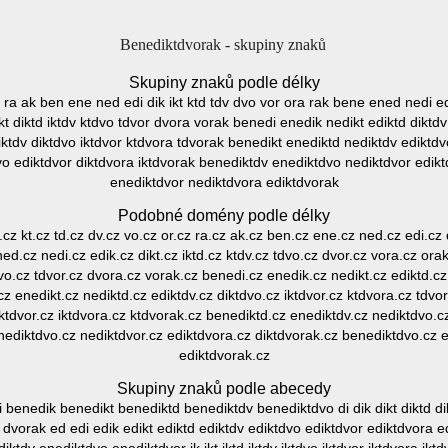
Benediktdvorak - skupiny znaků
Skupiny znaků podle délky
r ra ak ben ene ned edi dik ikt ktd tdv dvo vor ora rak bene ened nedi ed
t diktd iktdv ktdvo tdvor dvora vorak benedi enedik nedikt ediktd diktdv
ktdv diktdvo iktdvor ktdvora tdvorak benedikt enediktd nediktdv ediktdv
o ediktdvor diktdvora iktdvorak benediktdv enediktdvo nediktdvor edik
enediktdvor nediktdvora ediktdvorak
Podobné domény podle délky
.cz kt.cz td.cz dv.cz vo.cz or.cz ra.cz ak.cz ben.cz ene.cz ned.cz edi.cz d
ed.cz nedi.cz edik.cz dikt.cz iktd.cz ktdv.cz tdvo.cz dvor.cz vora.cz or
dvo.cz tdvor.cz dvora.cz vorak.cz benedi.cz enedik.cz nedikt.cz ediktd.cz
z enedikt.cz nediktd.cz ediktdv.cz diktdvo.cz iktdvor.cz ktdvora.cz tdvo
ktdvor.cz iktdvora.cz ktdvorak.cz benediktd.cz enediktdv.cz nediktdvo.c
nediktdvo.cz nediktdvor.cz ediktdvora.cz diktdvorak.cz benediktdvo.cz 
ediktdvorak.cz
Skupiny znaků podle abecedy
enedik benedikt benediktd benediktdv benediktdvo di dik dikt diktd dik
 dvorak ed edi edik edikt ediktd ediktdv ediktdvo ediktdvor ediktdvora 