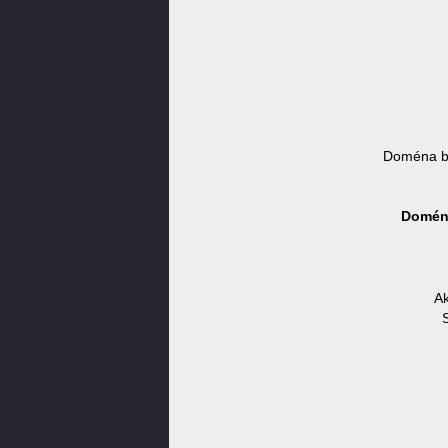
Doména b
Doména
Ak