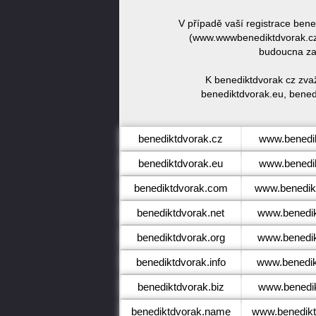
V případě vaší registrace ben
(www.wwwbenediktdvorak.cz)
budoucna zar
K benediktdvorak cz zva
benediktdvorak.eu, benedi
benediktdvorak.cz
www.benedi
benediktdvorak.eu
www.benedi
benediktdvorak.com
www.benedik
benediktdvorak.net
www.benedik
benediktdvorak.org
www.benedik
benediktdvorak.info
www.benedik
benediktdvorak.biz
www.benedik
benediktdvorak.name
www.benedik