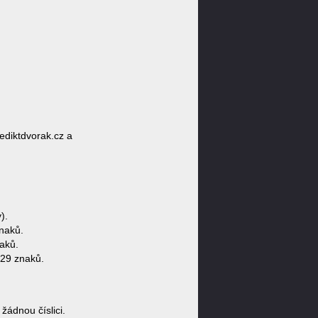
ediktdvorak.cz a
).
naků.
aků.
 29 znaků.
ádnou číslici.