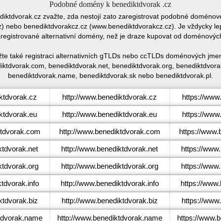
Podobné domény k benediktdvorak .cz
ediktdvorak.cz zvažte, zda nestojí zato zaregistrovat podobné domén
 nebo benediktdvorakcz.cz (www.benediktdvorakcz.cz). Je vždycky lep
egistrované alternativní domény, než je draze kupovat od doménovýc
žte také registraci alternativních gTLDs nebo ccTLDs doménových jmen
ktdvorak.com, benediktdvorak.net, benediktdvorak.org, benediktdvorak
benediktdvorak.name, benediktdvorak.sk nebo benediktdvorak.pl.
ktdvorak.cz
http://www.benediktdvorak.cz
https://www
ktdvorak.eu
http://www.benediktdvorak.eu
https://www
tdvorak.com
http://www.benediktdvorak.com
https://www.
tdvorak.net
http://www.benediktdvorak.net
https://www
tdvorak.org
http://www.benediktdvorak.org
https://www
tdvorak.info
http://www.benediktdvorak.info
https://www.
tdvorak.biz
http://www.benediktdvorak.biz
https://www
tdvorak.name
http://www.benediktdvorak.name
https://www.