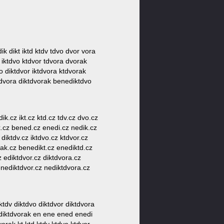
ik dikt iktd ktdv tdvo dvor vora
 iktdvo ktdvor tdvora dvorak
o diktdvor iktdvora ktdvorak
tdvora diktdvorak benediktdvo
ik.cz ikt.cz ktd.cz tdv.cz dvo.cz
ak.cz bened.cz enedi.cz nedik.cz
 diktdv.cz iktdvo.cz ktdvor.cz
rak.cz benedikt.cz enediktd.cz
z ediktdvor.cz diktdvora.cz
enediktdvor.cz nediktdvora.cz
tdv diktdvo diktdvor diktdvora
ediktdvorak en ene ened enedi