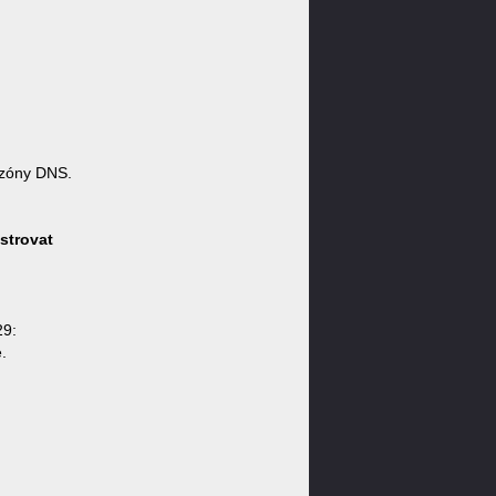
zóny DNS.
strovat
29:
.