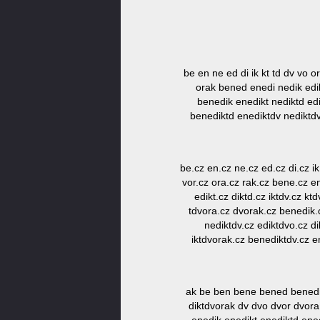
be en ne ed di ik kt td dv vo o
orak bened enedi nedik edik
benedik enedikt nediktd edi
benediktd enediktdv nediktdv
be.cz en.cz ne.cz ed.cz di.cz ik
vor.cz ora.cz rak.cz bene.cz en
edikt.cz diktd.cz iktdv.cz kt
tdvora.cz dvorak.cz benedik.c
nediktdv.cz ediktdvo.cz di
iktdvorak.cz benediktdv.cz e
ak be ben bene bened benedi b
diktdvorak dv dvo dvor dvora