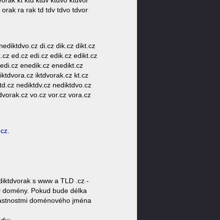
vorak kt ktd ktdv ktdvo ktdvor
orak ra rak td tdv tdvo tdvor
diktdvo.cz di.cz dik.cz dikt.cz
.cz ed.cz edi.cz edik.cz edikt.cz
edi.cz enedik.cz enedikt.cz
 iktdvora.cz iktdvorak.cz kt.cz
td.cz nediktdv.cz nediktdvo.cz
tdvorak.cz vo.cz vor.cz vora.cz
.cz
.
iktdvorak s www a TLD .cz -
oty domény. Pokud bude délka
 vlastnostmi doménového jména