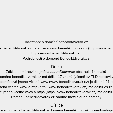
Informace o doméně benediktdvorak.cz
- Benediktdvorak.cz na adrese www.benediktdvorak.cz (http://www.ben
https://www.benediktdvorak.cz).
Podrobnosti o doméně Benediktdvorak.cz:
Délka
Základ doménového jména
benediktdvorak
obsahuje 14 znaků.
oména benediktdvorak.cz má délku 17 znaků (včetně cz TLD koncovky
 doménové jméno včetně www (www.benediktdvorak.cz) je dlouhé 21 z
éna včetně www a http (http://www.benediktdvorak.cz) má délku 28 zn
jméno včetně www a https (https://www.benediktdvorak.cz) má délku
Doménu benediktdvorak.cz řadíme mezi dlouhé domény.
Číslice
vého jména benediktdvorak a doména benediktdvorak.cz neobsahuje ž