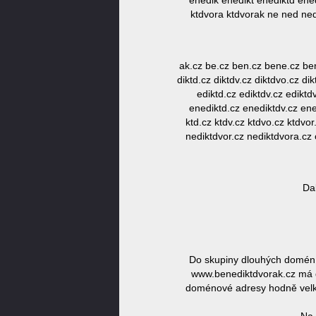
enedik enedikt enediktd enedi
ktdvora ktdvorak ne ned nedi
ak.cz be.cz ben.cz bene.cz ben
diktd.cz diktdv.cz diktdvo.cz di
ediktd.cz ediktdv.cz edikt
enediktd.cz enediktdv.cz enedi
ktd.cz ktdv.cz ktdvo.cz ktdvo
nediktdvor.cz nediktdvora.cz o
Da
Do skupiny dlouhých domén 
www.benediktdvorak.cz má dé
doménové adresy hodně velká,