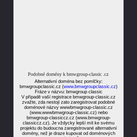
Podobné domény k bmwgroup-classic .cz
Alternativní doména bez pomlčky:
bmwgroupclassic.cz (
www.bmwgroupclassic.cz
)
Fráze v názvu: bmwgroup classic
V případě vaší registrace bmwgroup-classic.cz
zvažte, zda nestojí zato zaregistrovat podobné
doménové názvy wwwbmwgroup-classic.cz
(www.wwwbmwgroup-classic.cz) nebo
bmwgroup-classiccz.cz (www.bmwgroup-
classiccz.cz). Je vždycky lepší mít ke svému
projektu do budoucna zaregistrované alternativní
domény, než je draze kupovat od doménových