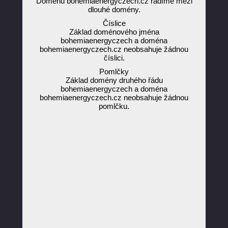
Doménu bohemiaenergyczech.cz řadíme mezi
dlouhé domény.
Číslice
Základ doménového jména
bohemiaenergyczech a doména
bohemiaenergyczech.cz neobsahuje žádnou
číslici.
Pomlčky
Základ domény druhého řádu
bohemiaenergyczech a doména
bohemiaenergyczech.cz neobsahuje žádnou
pomlčku.