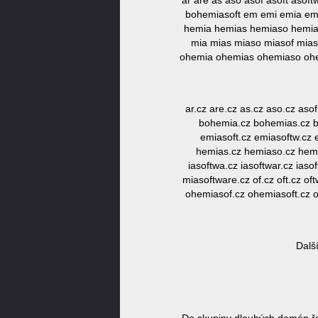
ar are as aso asof asoft as
bohemiasoft em emi emia emi
hemia hemias hemiaso hemiasof
mia mias miaso miasof miaso
ohemia ohemias ohemiaso ohemi
ar.cz are.cz as.cz aso.cz aso
bohemia.cz bohemias.cz b
emiasoft.cz emiasoftw.cz e
hemias.cz hemiaso.cz hemias
iasoftwa.cz iasoftwar.cz ias
miasoftware.cz of.cz oft.cz o
ohemiasof.cz ohemiasoft.cz oh
Dalš