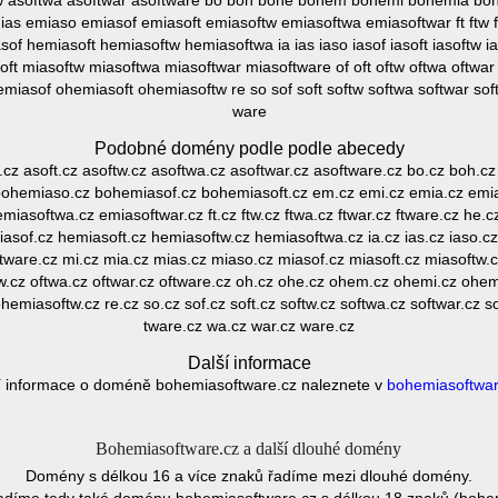
oftw asoftwa asoftwar asoftware bo boh bohe bohem bohemi bohemia b
as emiaso emiasof emiasoft emiasoftw emiasoftwa emiasoftwar ft ftw f
 hemiasoft hemiasoftw hemiasoftwa ia ias iaso iasof iasoft iasoftw ia
ft miasoftw miasoftwa miasoftwar miasoftware of oft oftw oftwa oftw
asof ohemiasoft ohemiasoftw re so sof soft softw softwa softwar sof
ware
Podobné domény podle podle abecedy
f.cz asoft.cz asoftw.cz asoftwa.cz asoftwar.cz asoftware.cz bo.cz boh
ohemiaso.cz bohemiasof.cz bohemiasoft.cz em.cz emi.cz emia.cz emia
miasoftwa.cz emiasoftwar.cz ft.cz ftw.cz ftwa.cz ftwar.cz ftware.cz he
of.cz hemiasoft.cz hemiasoftw.cz hemiasoftwa.cz ia.cz ias.cz iaso.cz i
oftware.cz mi.cz mia.cz mias.cz miaso.cz miasof.cz miasoft.cz miasoftw.
ftw.cz oftwa.cz oftwar.cz oftware.cz oh.cz ohe.cz ohem.cz ohemi.cz oh
emiasoftw.cz re.cz so.cz sof.cz soft.cz softw.cz softwa.cz softwar.cz so
tware.cz wa.cz war.cz ware.cz
Další informace
í informace o doméně bohemiasoftware.cz naleznete v
bohemiasoftwar
Bohemiasoftware.cz a další dlouhé domény
Domény s délkou 16 a více znaků řadíme mezi dlouhé domény.