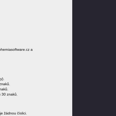
ohemiasoftware.cz a
y).
znaků.
naků.
 30 znaků.
žádnou číslici.