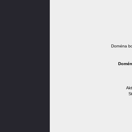
Doména bo
Doména
Akt
S