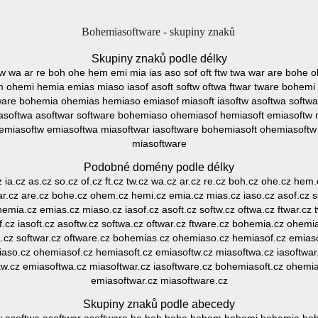
Bohemiasoftware - skupiny znaků
Skupiny znaků podle délky
 tw wa ar re boh ohe hem emi mia ias aso sof oft ftw twa war are bohe
em ohemi hemia emias miaso iasof asoft softw oftwa ftwar tware bohem
ftware bohemia ohemias hemiaso emiasof miasoft iasoftw asoftwa soft
iasoftwa asoftwar software bohemiaso ohemiasof hemiasoft emiasoftw m
emiasoftw emiasoftwa miasoftwar iasoftware bohemiasoft ohemiasoftw
miasoftware
Podobné domény podle délky
 ia.cz as.cz so.cz of.cz ft.cz tw.cz wa.cz ar.cz re.cz boh.cz ohe.cz hem.
war.cz are.cz bohe.cz ohem.cz hemi.cz emia.cz mias.cz iaso.cz asof.cz so
mia.cz emias.cz miaso.cz iasof.cz asoft.cz softw.cz oftwa.cz ftwar.cz
cz iasoft.cz asoftw.cz softwa.cz oftwar.cz ftware.cz bohemia.cz ohem
a.cz softwar.cz oftware.cz bohemias.cz ohemiaso.cz hemiasof.cz emiaso
iaso.cz ohemiasof.cz hemiasoft.cz emiasoftw.cz miasoftwa.cz iasoftwar
w.cz emiasoftwa.cz miasoftwar.cz iasoftware.cz bohemiasoft.cz ohemi
emiasoftwar.cz miasoftware.cz
Skupiny znaků podle abecedy