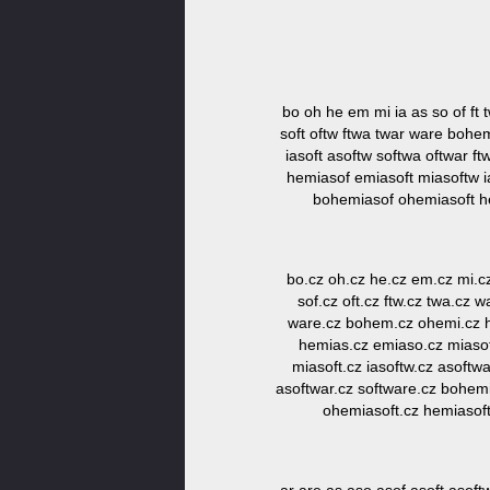
bo oh he em mi ia as so of ft
soft oftw ftwa twar ware boh
iasoft asoftw softwa oftwar 
hemiasof emiasoft miasoftw 
bohemiasof ohemiasoft h
bo.cz oh.cz he.cz em.cz mi.cz
sof.cz oft.cz ftw.cz twa.cz 
ware.cz bohem.cz ohemi.cz he
hemias.cz emiaso.cz miasof.
miasoft.cz iasoftw.cz asoftw
asoftwar.cz software.cz bohem
ohemiasoft.cz hemiasoft