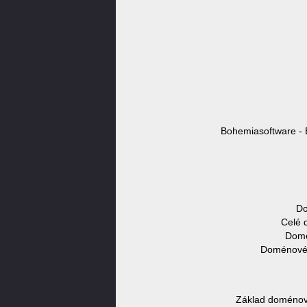
Bohemiasoftware - 
Do
Celé 
Domé
Doménové 
Základ doménov