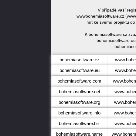
V případě vaší regi
wwwbohemiasoftware.cz (www.w
mít ke svému projektu do
K bohemiasoftware cz zvaž
bohemiasoftware.eu,
bohemiasof
bohemiasoftware.cz
www.bohem
bohemiasoftware.eu
www.bohem
bohemiasoftware.com
www.bohem
bohemiasoftware.net
www.bohem
bohemiasoftware.org
www.bohem
bohemiasoftware.info
www.bohemi
bohemiasoftware.biz
www.bohem
bohemiasoftware.name
www.bohemi