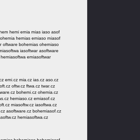
 ohem hemi emia mias iaso asof
i ohemia hemias emiaso miasof
war oftware bohemias ohemiaso
iasoftwa iasoftwar asoftware
 hemiasoftwa emiasoftwar
cz emi.cz mia.cz ias.cz aso.cz
ft.cz oftw.cz ftwa.cz twar.cz
 tware.cz bohemi.cz ohemia.cz
ias.cz hemiaso.cz emiasof.cz
ft.cz miasoftw.cz iasoftwa.cz
.cz asoftware.cz bohemiasof.cz
asoftw.cz hemiasoftwa.cz