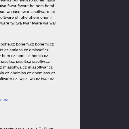
ohemias bohemiaso bohemiasof
twa ftwar ftware he hem hemi
softwa iasoftwar iasoftware mi
ar oftware oh ohe ohem ohemi
tware tw twa twar tware wa war
.cz bohe.cz bohem.cz bohemi.cz
s.cz emiaso.cz emiasof.cz
.cz hem.cz hemi.cz hemia.cz
asof.cz iasoft.cz iasoftw.cz
cz miasoftwa.cz miasoftwar.cz
emia.cz ohemias.cz ohemiaso.cz
ftware.cz tw.cz twa.cz twar.cz
e.cz
.