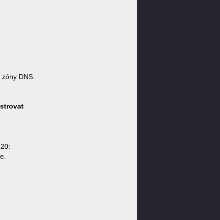
 zóny DNS.
strovat
:20:
e.