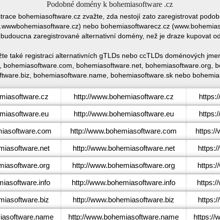
Podobné domény k bohemiasoftware .cz
strace bohemiasoftware.cz zvažte, zda nestojí zato zaregistrovat po
wwbohemiasoftware.cz) nebo bohemiasoftwarecz.cz (www.bohemiasof
 budoucna zaregistrované alternativní domény, než je draze kupovat 
te také registraci alternativních gTLDs nebo ccTLDs doménových jme
 bohemiasoftware.com, bohemiasoftware.net, bohemiasoftware.org, b
tware.biz, bohemiasoftware.name, bohemiasoftware.sk nebo bohemias
iasoftware.cz
http://www.bohemiasoftware.cz
https:
iasoftware.eu
http://www.bohemiasoftware.eu
https:
iasoftware.com
http://www.bohemiasoftware.com
https:
iasoftware.net
http://www.bohemiasoftware.net
https:
iasoftware.org
http://www.bohemiasoftware.org
https:
asoftware.info
http://www.bohemiasoftware.info
https:
iasoftware.biz
http://www.bohemiasoftware.biz
https:
asoftware.name
http://www.bohemiasoftware.name
https:/