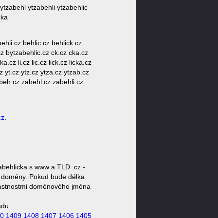
ytzabehl ytzabehli ytzabehlic
cka
hli.cz behlic.cz behlick.cz
z bytzabehlic.cz ck.cz cka.cz
a.cz li.cz lic.cz lick.cz licka.cz
z yt.cz ytz.cz ytza.cz ytzab.cz
abeh.cz zabehl.cz zabehli.cz
cz
.
abehlicka s www a TLD .cz -
ty domény. Pokud bude délka
 vlastnostmi doménového jména
ádu:
0
1409
1408
1407
1406
1405