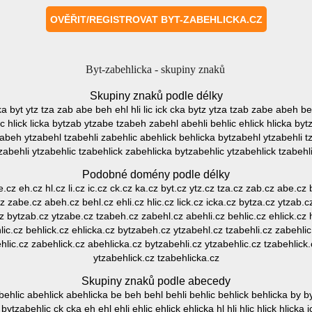
Byt-zabehlicka - skupiny znaků
Skupiny znaků podle délky
 ka byt ytz tza zab abe beh ehl hli lic ick cka bytz ytza tzab zabe abeh beh
c hlick licka bytzab ytzabe tzabeh zabehl abehli behlic ehlick hlicka by
zabeh ytzabehl tzabehli zabehlic abehlick behlicka bytzabehl ytzabehli t
zabehli ytzabehlic tzabehlick zabehlicka bytzabehlic ytzabehlick tzabehl
Podobné domény podle délky
.cz eh.cz hl.cz li.cz ic.cz ck.cz ka.cz byt.cz ytz.cz tza.cz zab.cz abe.cz b
z zabe.cz abeh.cz behl.cz ehli.cz hlic.cz lick.cz icka.cz bytza.cz ytzab
a.cz bytzab.cz ytzabe.cz tzabeh.cz zabehl.cz abehli.cz behlic.cz ehlick.cz
lic.cz behlick.cz ehlicka.cz bytzabeh.cz ytzabehl.cz tzabehli.cz zabehlic
hlic.cz zabehlick.cz abehlicka.cz bytzabehli.cz ytzabehlic.cz tzabehlick
ytzabehlick.cz tzabehlicka.cz
Skupiny znaků podle abecedy
ehlic abehlick abehlicka be beh behl behli behlic behlick behlicka by b
zabehlic ck cka eh ehl ehli ehlic ehlick ehlicka hl hli hlic hlick hlicka ic ic