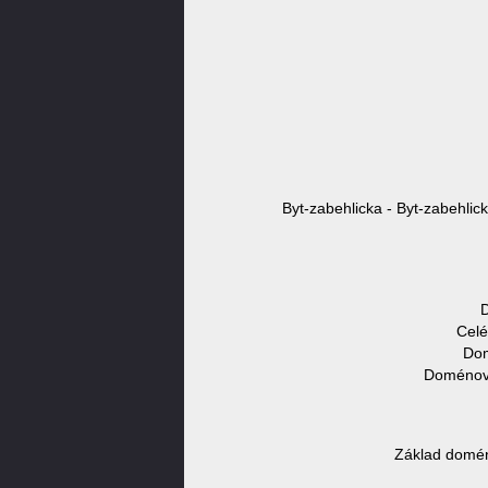
Byt-zabehlicka - Byt-zabehlic
D
Celé
Dom
Doménové
Základ domén