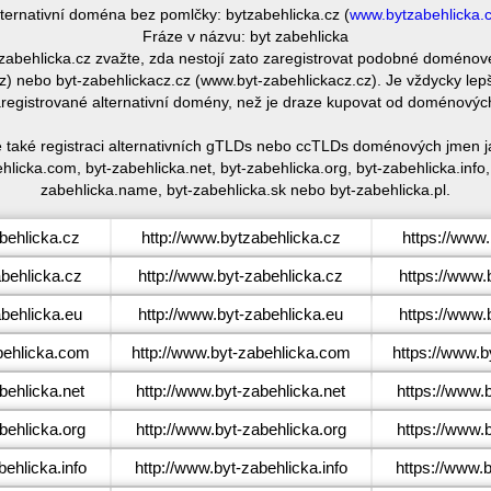
lternativní doména bez pomlčky: bytzabehlicka.cz (
www.bytzabehlicka.
Fráze v názvu: byt zabehlicka
t-zabehlicka.cz zvažte, zda nestojí zato zaregistrovat podobné doméno
) nebo byt-zabehlickacz.cz (www.byt-zabehlickacz.cz). Je vždycky lepš
egistrované alternativní domény, než je draze kupovat od doménovýc
e také registraci alternativních gTLDs nebo ccTLDs doménových jmen ja
hlicka.com, byt-zabehlicka.net, byt-zabehlicka.org, byt-zabehlicka.info, 
zabehlicka.name, byt-zabehlicka.sk nebo byt-zabehlicka.pl.
ehlicka.cz
http://www.bytzabehlicka.cz
https://www.
behlicka.cz
http://www.byt-zabehlicka.cz
https://www.
behlicka.eu
http://www.byt-zabehlicka.eu
https://www.
ehlicka.com
http://www.byt-zabehlicka.com
https://www.b
ehlicka.net
http://www.byt-zabehlicka.net
https://www.
ehlicka.org
http://www.byt-zabehlicka.org
https://www.
ehlicka.info
http://www.byt-zabehlicka.info
https://www.b