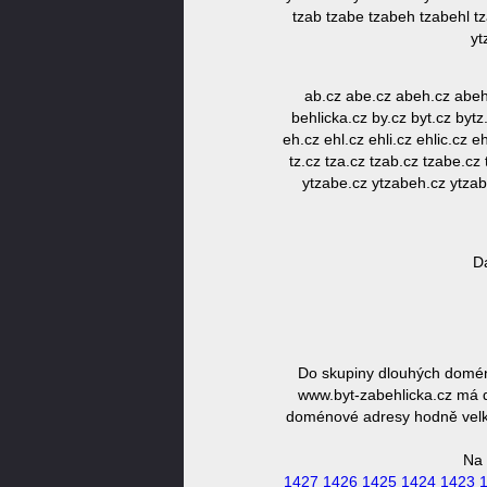
tzab tzabe tzabeh tzabehl tz
yt
ab.cz abe.cz abeh.cz abehl.
behlicka.cz by.cz byt.cz byt
eh.cz ehl.cz ehli.cz ehlic.cz ehl
tz.cz tza.cz tzab.cz tzabe.cz 
ytzabe.cz ytzabeh.cz ytzabe
D
Do skupiny dlouhých domén 
www.byt-zabehlicka.cz má d
doménové adresy hodně velká,
Na 
1427
1426
1425
1424
1423