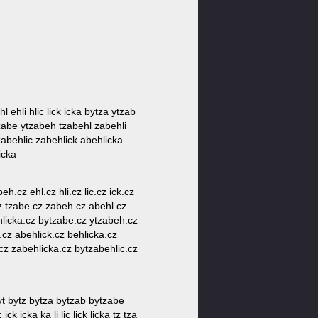
l ehli hlic lick icka bytza ytzab
tzabe ytzabeh tzabehl zabehli
zabehlic zabehlick abehlicka
icka
eh.cz ehl.cz hli.cz lic.cz ick.cz
.cz tzabe.cz zabeh.cz abehl.cz
 hlicka.cz bytzabe.cz ytzabeh.cz
.cz abehlick.cz behlicka.cz
.cz zabehlicka.cz bytzabehlic.cz
yt bytz bytza bytzab bytzabe
k icka ka li lic lick licka tz tza