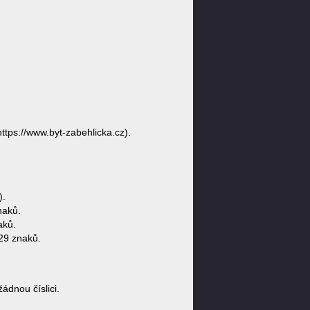
ttps://www.byt-zabehlicka.cz).
).
naků.
aků.
29 znaků.
dnou číslici.