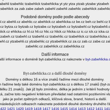
abehli tzabehlic tzabehlick tzabehlicka yt ytz ytza ytzab ytzabe ytzabeh 
zabehlick za zab zabe zabeh zabehl zabehli zabehlic zabehlick zabehli
Podobné domény podle podle abecedy
cz abehli.cz abehlic.cz abehlick.cz abehlicka.cz be.cz beh.cz behl.cz be
z.cz bytza.cz bytzab.cz bytzabe.cz bytzabeh.cz bytzabehl.cz bytzabehli.c
ick.cz ehlicka.cz hl.cz hli.cz hlic.cz hlick.cz hlicka.cz ic.cz ick.cz icka.cz k
tzabeh.cz tzabehl.cz tzabehli.cz tzabehlic.cz tzabehlick.cz tzabehlicka.c
hl.cz ytzabehli.cz ytzabehlic.cz ytzabehlick.cz za.cz zab.cz zabe.cz z
zabehlic.cz zabehlick.cz zabehlicka.cz
Další informace
alší informace o doméně byt-zabehlicka.cz naleznete v
byt-zabehlicka.
Byt-zabehlicka.cz a další dlouhé domény
Domény s délkou 16 a více znaků řadíme mezi dlouhé domény.
řadíme tedy také doménu byt-zabehlicka.cz s délkou 17 znaků (byt-z
élku 21 znaků). Jak již bylo zmíněno, délka je jedním z kritérií hodno
 začne toto negativní kritérium převládat nad ostatními pozitivními
jako je počet zpětných odkazů, klíčová slova, brand, historii a další.
následujících odkazech naleznete podobně dlouhé domény druhého ř
1422
1421
1420
1419
1418
1417
1416
1415
1414
1413
1412
1411
141