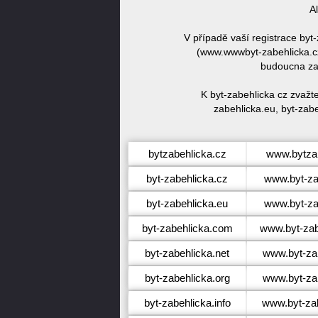
A
V případě vaší registrace by
(www.wwwbyt-zabehlicka.cz
budoucna zar
K byt-zabehlicka cz zvažt
zabehlicka.eu, byt-zabe
bytzabehlicka.cz
www.bytzab
byt-zabehlicka.cz
www.byt-za
byt-zabehlicka.eu
www.byt-za
byt-zabehlicka.com
www.byt-zab
byt-zabehlicka.net
www.byt-zab
byt-zabehlicka.org
www.byt-zab
byt-zabehlicka.info
www.byt-zab