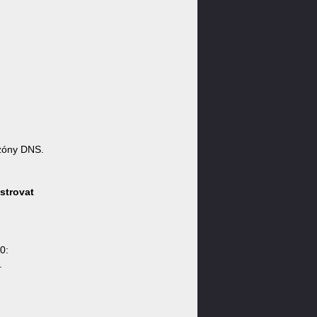
zóny DNS.
strovat
0:
.