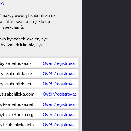
cz
)
vé názvy wwwbyt-zabehlicka.cz
í mít ke svému projektu do
h spekulantů.
ko byt-zabehlicka.cz, byt-
byt-zabehlicka.biz, byt-
bytzabehlicka.cz
Ověřit/registrovat
byt-zabehlicka.cz
Ověřit/registrovat
byt-zabehlicka.eu
Ověřit/registrovat
yt-zabehlicka.com
Ověřit/registrovat
byt-zabehlicka.net
Ověřit/registrovat
byt-zabehlicka.org
Ověřit/registrovat
yt-zabehlicka.info
Ověřit/registrovat