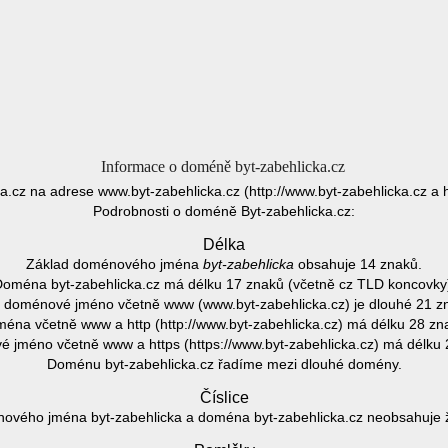
Informace o doméně byt-zabehlicka.cz
ka.cz na adrese www.byt-zabehlicka.cz (http://www.byt-zabehlicka.cz a h
Podrobnosti o doméně Byt-zabehlicka.cz:
Délka
Základ doménového jména
byt-zabehlicka
obsahuje 14 znaků.
oména byt-zabehlicka.cz má délku 17 znaků (včetně cz TLD koncovky
 doménové jméno včetně www (www.byt-zabehlicka.cz) je dlouhé 21 z
éna včetně www a http (http://www.byt-zabehlicka.cz) má délku 28 zn
 jméno včetně www a https (https://www.byt-zabehlicka.cz) má délku 
Doménu byt-zabehlicka.cz řadíme mezi dlouhé domény.
Číslice
ového jména byt-zabehlicka a doména byt-zabehlicka.cz neobsahuje žá