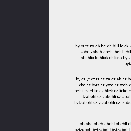
by yt tz za ab be eh hl li ic ck
tzabe zabeh abehl behli ehli
abehlic behlick ehlicka byt
byt
by.cz yt.cz tz.cz za.cz ab.cz be
cka.cz bytz.cz ytza.cz tzab.c
behli.cz ehlic.cz hlick.cz lick
tzabehl.cz zabehli.cz abeh
bytzabehl.cz ytzabehli.cz tzabe
ab abe abeh abehl abehli ab
bytzabeh bytzabehl bytzabehli byt