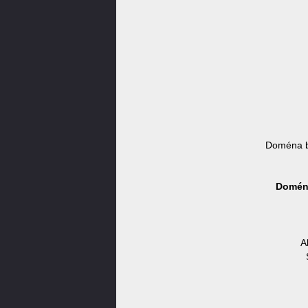
Doména b
Doména
A