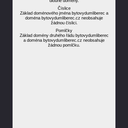
dlouhé domény.
Číslice
Základ doménového jména bytovydumliberec a
doména bytovydumliberec.cz neobsahuje
žádnou číslici.
Pomlčky
Základ domény druhého řádu bytovydumliberec
a doména bytovydumliberec.cz neobsahuje
žádnou pomlčku.