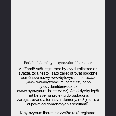
Podobné domény k bytovydumliberec .cz
V případě vaší registrace bytovydumliberec.cz
zvažte, zda nestojí zato zaregistrovat podobné
doménové názvy wwwbytovydumliberec.cz
(www.wwwbytovydumliberec.cz) nebo
bytovydumlibereccz.cz
(www.bytovydumlibereccz.cz). Je vždycky lepší
mít ke svému projektu do budoucna
zaregistrované alternativní domény, než je draze
kupovat od doménových spekulantů.
K bytovydumliberec cz zvažte také registraci