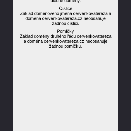
dlouhé domény.
Číslice
Základ doménového jména cervenkovatereza a
doména cervenkovatereza.cz neobsahuje
žádnou číslici.
Pomlčky
Základ domény druhého řádu cervenkovatereza
a doména cervenkovatereza.cz neobsahuje
žádnou pomlčku.