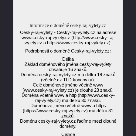
Informace o doméně cesky-raj-vylety.cz
Cesky-raj-vylety - Cesky-raj-vylety.cz na adrese
www.cesky-raj-vylety.cz (http://www.cesky-raj-
vylety.cz a https://www.cesky-raj-vylety.cz).
Podrobnosti o doméně Cesky-raj-vylety.cz:
Délka
Základ doménového jména
cesky-raj-vylety
obsahuje 16 znaků.
Doména cesky-raj-vylety.cz má délku 19 znaků
(včetně cz TLD koncovky).
Celé doménové jméno včetně www
(www.cesky-raj-vylety.cz) je dlouhé 23 znaků.
Doména včetně www a http (http://www.cesky-
raj-vylety.cz) má délku 30 znaků.
Doménové jméno včetně www a https
(https://www.cesky-raj-vylety.cz) má délku 31
znaků.
Doménu cesky-raj-vylety.cz řadíme mezi dlouhé
domény.
Číslice