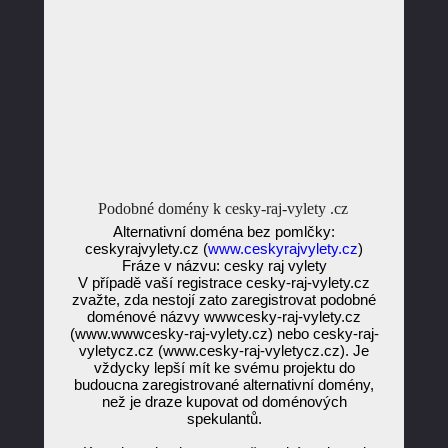
Podobné domény k cesky-raj-vylety .cz
Alternativní doména bez pomlčky:
ceskyrajvylety.cz (
www.ceskyrajvylety.cz
)
Fráze v názvu: cesky raj vylety
V případě vaší registrace cesky-raj-vylety.cz
zvažte, zda nestojí zato zaregistrovat podobné
doménové názvy wwwcesky-raj-vylety.cz
(www.wwwcesky-raj-vylety.cz) nebo cesky-raj-
vyletycz.cz (www.cesky-raj-vyletycz.cz). Je
vždycky lepší mít ke svému projektu do
budoucna zaregistrované alternativní domény,
než je draze kupovat od doménových
spekulantů.