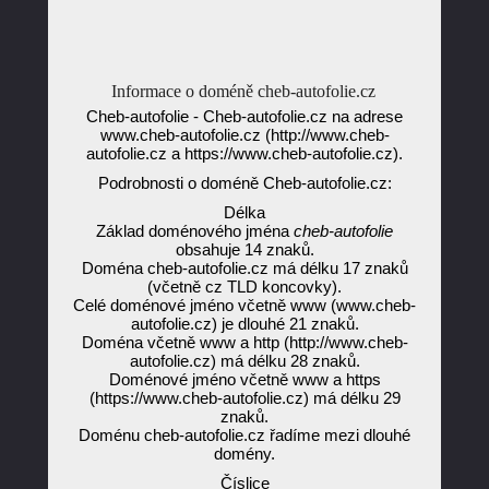
Informace o doméně cheb-autofolie.cz
Cheb-autofolie - Cheb-autofolie.cz na adrese
www.cheb-autofolie.cz (http://www.cheb-
autofolie.cz a https://www.cheb-autofolie.cz).
Podrobnosti o doméně Cheb-autofolie.cz:
Délka
Základ doménového jména
cheb-autofolie
obsahuje 14 znaků.
Doména cheb-autofolie.cz má délku 17 znaků
(včetně cz TLD koncovky).
Celé doménové jméno včetně www (www.cheb-
autofolie.cz) je dlouhé 21 znaků.
Doména včetně www a http (http://www.cheb-
autofolie.cz) má délku 28 znaků.
Doménové jméno včetně www a https
(https://www.cheb-autofolie.cz) má délku 29
znaků.
Doménu cheb-autofolie.cz řadíme mezi dlouhé
domény.
Číslice