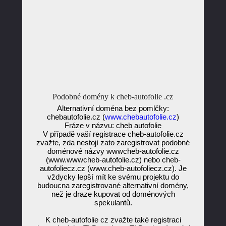
Podobné domény k cheb-autofolie .cz
Alternativní doména bez pomlčky:
chebautofolie.cz (
www.chebautofolie.cz
)
Fráze v názvu: cheb autofolie
V případě vaší registrace cheb-autofolie.cz
zvažte, zda nestojí zato zaregistrovat podobné
doménové názvy wwwcheb-autofolie.cz
(www.wwwcheb-autofolie.cz) nebo cheb-
autofoliecz.cz (www.cheb-autofoliecz.cz). Je
vždycky lepší mít ke svému projektu do
budoucna zaregistrované alternativní domény,
než je draze kupovat od doménových
spekulantů.
K cheb-autofolie cz zvažte také registraci