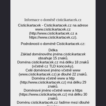
Informace o doméně cisticikartacek.cz
Cisticikartacek - Cisticikartacek.cz na adrese
www.cisticikartacek.cz
(http://www.cisticikartacek.cz a
https://www.cisticikartacek.cz).
Podrobnosti o doméně Cisticikartacek.cz:
Délka
Základ doménového jména
cisticikartacek
obsahuje 15 znaků.
Doména cisticikartacek.cz má délku 18 znaků
(včetně cz TLD koncovky).
Celé doménové jméno včetně www
(www.cisticikartacek.cz) je dlouhé 22 znaků.
Doména včetně www a http
(http://www.cisticikartacek.cz) má délku 29
znaků.
Doménové jméno včetně www a https
(https://www.cisticikartacek.cz) má délku 30
znaků.
Doménu cisticikartacek.cz řadíme mezi dlouhé