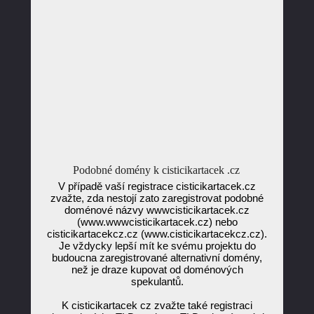
Podobné domény k cisticikartacek .cz
V případě vaší registrace cisticikartacek.cz
zvažte, zda nestojí zato zaregistrovat podobné
doménové názvy wwwcisticikartacek.cz
(www.wwwcisticikartacek.cz) nebo
cisticikartacekcz.cz (www.cisticikartacekcz.cz).
Je vždycky lepší mít ke svému projektu do
budoucna zaregistrované alternativní domény,
než je draze kupovat od doménových
spekulantů.
K cisticikartacek cz zvažte také registraci