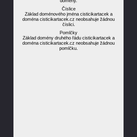
domény.
Číslice
Základ doménového jména cisticikartacek a
doména cisticikartacek.cz neobsahuje žádnou
číslici.
Pomlčky
Základ domény druhého řádu cisticikartacek a
doména cisticikartacek.cz neobsahuje žádnou
pomlčku.