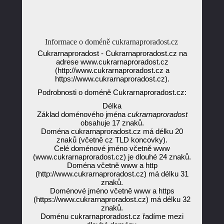
Informace o doméně cukrarnaproradost.cz
Cukrarnaproradost - Cukrarnaproradost.cz na
adrese www.cukrarnaproradost.cz
(http://www.cukrarnaproradost.cz a
https://www.cukrarnaproradost.cz).
Podrobnosti o doméně Cukrarnaproradost.cz:
Délka
Základ doménového jména
cukrarnaproradost
obsahuje 17 znaků.
Doména cukrarnaproradost.cz má délku 20
znaků (včetně cz TLD koncovky).
Celé doménové jméno včetně www
(www.cukrarnaproradost.cz) je dlouhé 24 znaků.
Doména včetně www a http
(http://www.cukrarnaproradost.cz) má délku 31
znaků.
Doménové jméno včetně www a https
(https://www.cukrarnaproradost.cz) má délku 32
znaků.
Doménu cukrarnaproradost.cz řadíme mezi