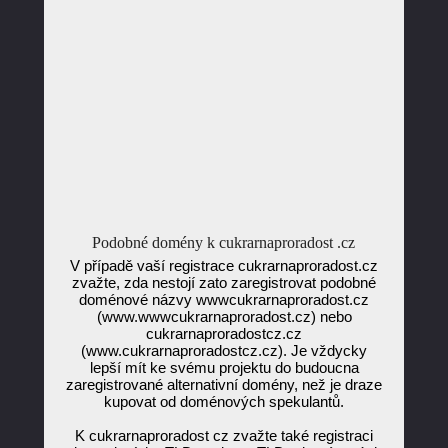
Podobné domény k cukrarnaproradost .cz
V případě vaší registrace cukrarnaproradost.cz
zvažte, zda nestojí zato zaregistrovat podobné
doménové názvy wwwcukrarnaproradost.cz
(www.wwwcukrarnaproradost.cz) nebo
cukrarnaproradostcz.cz
(www.cukrarnaproradostcz.cz). Je vždycky
lepší mít ke svému projektu do budoucna
zaregistrované alternativní domény, než je draze
kupovat od doménových spekulantů.
K cukrarnaproradost cz zvažte také registraci