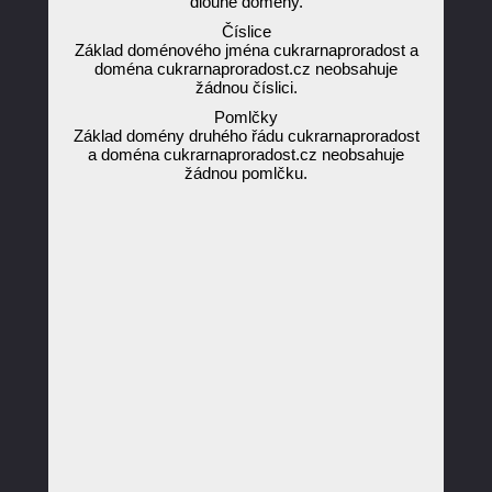
dlouhé domény.
Číslice
Základ doménového jména cukrarnaproradost a
doména cukrarnaproradost.cz neobsahuje
žádnou číslici.
Pomlčky
Základ domény druhého řádu cukrarnaproradost
a doména cukrarnaproradost.cz neobsahuje
žádnou pomlčku.