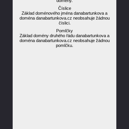
domény.
Číslice
Základ doménového jména danabartunkova a
doména danabartunkova.cz neobsahuje žádnou
číslici.
Pomlčky
Základ domény druhého řádu danabartunkova a
doména danabartunkova.cz neobsahuje žádnou
pomlčku.