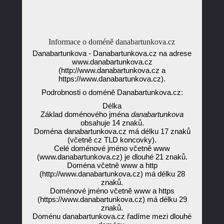
Informace o doméně danabartunkova.cz
Danabartunkova - Danabartunkova.cz na adrese
www.danabartunkova.cz
(http://www.danabartunkova.cz a
https://www.danabartunkova.cz).
Podrobnosti o doméně Danabartunkova.cz:
Délka
Základ doménového jména
danabartunkova
obsahuje 14 znaků.
Doména danabartunkova.cz má délku 17 znaků
(včetně cz TLD koncovky).
Celé doménové jméno včetně www
(www.danabartunkova.cz) je dlouhé 21 znaků.
Doména včetně www a http
(http://www.danabartunkova.cz) má délku 28
znaků.
Doménové jméno včetně www a https
(https://www.danabartunkova.cz) má délku 29
znaků.
Doménu danabartunkova.cz řadíme mezi dlouhé