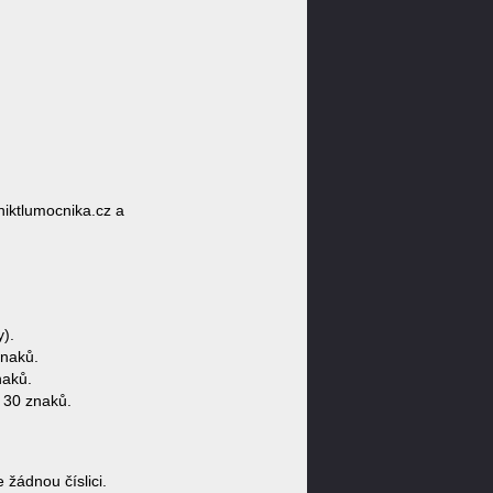
niktlumocnika.cz a
).
znaků.
naků.
 30 znaků.
žádnou číslici.