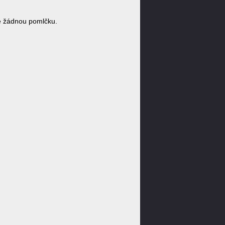
e žádnou pomlčku.