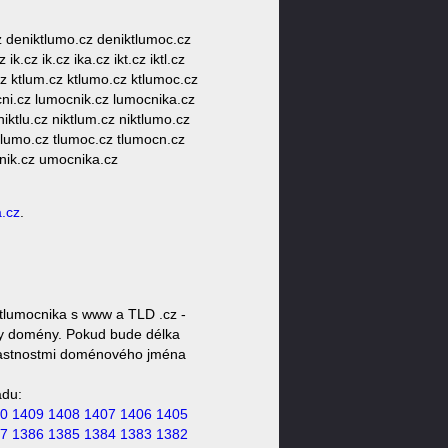
cz deniktlumo.cz deniktlumoc.cz
k.cz ik.cz ika.cz ikt.cz iktl.cz
.cz ktlum.cz ktlumo.cz ktlumoc.cz
ni.cz lumocnik.cz lumocnika.cz
iktlu.cz niktlum.cz niktlumo.cz
 tlumo.cz tlumoc.cz tlumocn.cz
nik.cz umocnika.cz
.cz
.
tlumocnika s www a TLD .cz -
oty domény. Pokud bude délka
 vlastnostmi doménového jména
ádu:
0
1409
1408
1407
1406
1405
7
1386
1385
1384
1383
1382