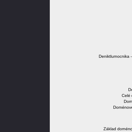
Deniktlumocnika -
D
Celé 
Domé
Doménové 
Základ doménov