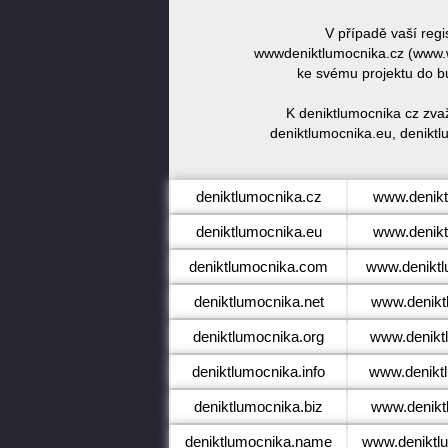
V případě vaší reg
wwwdeniktlumocnika.cz (www.w
ke svému projektu do b
K deniktlumocnika cz zva
deniktlumocnika.eu, deniktl
deniktlumocnika.cz
www.denikt
deniktlumocnika.eu
www.denikt
deniktlumocnika.com
www.denikt
deniktlumocnika.net
www.denikt
deniktlumocnika.org
www.denikt
deniktlumocnika.info
www.deniktl
deniktlumocnika.biz
www.denikt
deniktlumocnika.name
www.deniktl