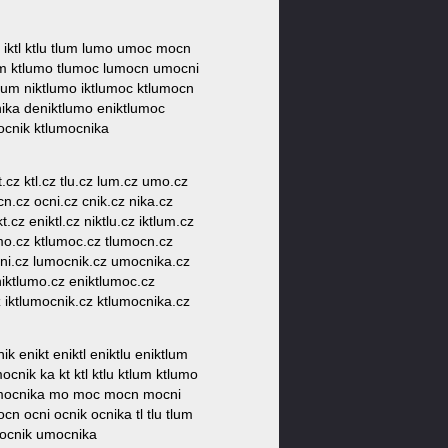
kt iktl ktlu tlum lumo umoc mocn
tlum ktlumo tlumoc lumocn umocni
tlum niktlumo iktlumoc ktlumocn
ika deniktlumo eniktlumoc
ocnik ktlumocnika
t.cz ktl.cz tlu.cz lum.cz umo.cz
cn.cz ocni.cz cnik.cz nika.cz
cz eniktl.cz niktlu.cz iktlum.cz
umo.cz ktlumoc.cz tlumocn.cz
cni.cz lumocnik.cz umocnika.cz
niktlumo.cz eniktlumoc.cz
 iktlumocnik.cz ktlumocnika.cz
k enikt eniktl eniktlu eniktlum
mocnik ka kt ktl ktlu ktlum ktlumo
lumocnika mo moc mocn mocni
cn ocni ocnik ocnika tl tlu tlum
ocnik umocnika