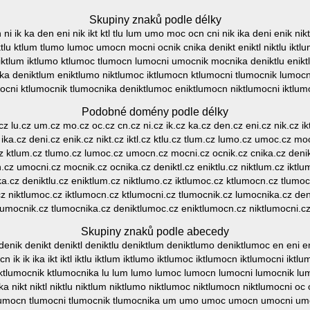
Skupiny znaků podle délky
n ni ik ka den eni nik ikt ktl tlu lum umo moc ocn cni nik ika deni enik ni
l iktlu ktlum tlumo lumoc umocn mocni ocnik cnika denikt eniktl niktlu ik
niktlum iktlumo ktlumoc tlumocn lumocni umocnik mocnika deniktlu enik
ka deniktlum eniktlumo niktlumoc iktlumocn ktlumocni tlumocnik lumocn
mocni ktlumocnik tlumocnika deniktlumoc eniktlumocn niktlumocni iktlum
Podobné domény podle délky
l.cz lu.cz um.cz mo.cz oc.cz cn.cz ni.cz ik.cz ka.cz den.cz eni.cz nik.cz ik
ika.cz deni.cz enik.cz nikt.cz iktl.cz ktlu.cz tlum.cz lumo.cz umoc.cz mo
u.cz ktlum.cz tlumo.cz lumoc.cz umocn.cz mocni.cz ocnik.cz cnika.cz denikt.
cz umocni.cz mocnik.cz ocnika.cz deniktl.cz eniktlu.cz niktlum.cz iktl
.cz deniktlu.cz eniktlum.cz niktlumo.cz iktlumoc.cz ktlumocn.cz tlumo
z niktlumoc.cz iktlumocn.cz ktlumocni.cz tlumocnik.cz lumocnika.cz de
tlumocnik.cz tlumocnika.cz deniktlumoc.cz eniktlumocn.cz niktlumocni.cz
Skupiny znaků podle abecedy
denik denikt deniktl deniktlu deniktlum deniktlumo deniktlumoc en eni eni
ik ik ika ikt iktl iktlu iktlum iktlumo iktlumoc iktlumocn iktlumocni iktlu
 ktlumocnik ktlumocnika lu lum lumo lumoc lumocn lumocni lumocnik 
ka nikt niktl niktlu niktlum niktlumo niktlumoc niktlumocn niktlumocni oc o
tlumocn tlumocni tlumocnik tlumocnika um umo umoc umocn umocni um