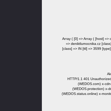
Array ( [0] => Array ( [host] =>
=> deniktlumocnika.cz [class]
[class] => IN [ttl] => 3599 [typ
Ak
HTTP/1.1 401 Unauthorized 
(WEDOS.com) x-cdn-
(WEDOS.protection) x-d
(WEDOS.status.online) x-monito