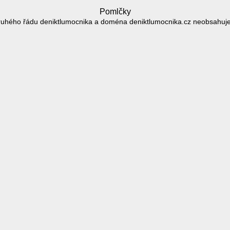
Pomlčky
uhého řádu deniktlumocnika a doména deniktlumocnika.cz neobsahuj