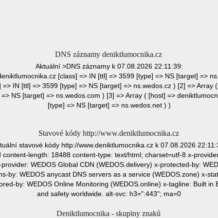
DNS záznamy deniktlumocnika.cz
Aktuální >DNS záznamy k 07.08.2026 22:11:39:
 deniktlumocnika.cz [class] => IN [ttl] => 3599 [type] => NS [target] => ns
 => IN [ttl] => 3599 [type] => NS [target] => ns.wedos.cz ) [2] => Array 
e] => NS [target] => ns.wedos.com ) [3] => Array ( [host] => deniktlumocni
[type] => NS [target] => ns.wedos.net ) )
Stavové kódy http://www.deniktlumocnika.cz
tuální stavové kódy http://www.deniktlumocnika.cz k 07.08.2026 22:11:
content-length: 18488 content-type: text/html; charset=utf-8 x-provi
provider: WEDOS Global CDN (WEDOS.delivery) x-protected-by: WEDO
ns-by: WEDOS anycast DNS servers as a service (WEDOS.zone) x-st
red-by: WEDOS Online Monitoring (WEDOS.online) x-tagline: Built in E
and safety worldwide. alt-svc: h3=":443"; ma=0
Deniktlumocnika - skupiny znaků