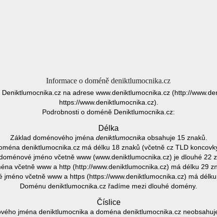
Informace o doméně deniktlumocnika.cz
 Deniktlumocnika.cz na adrese www.deniktlumocnika.cz (http://www.de
https://www.deniktlumocnika.cz).
Podrobnosti o doméně Deniktlumocnika.cz:
Délka
Základ doménového jména
deniktlumocnika
obsahuje 15 znaků.
oména deniktlumocnika.cz má délku 18 znaků (včetně cz TLD koncovky
doménové jméno včetně www (www.deniktlumocnika.cz) je dlouhé 22 
na včetně www a http (http://www.deniktlumocnika.cz) má délku 29 z
jméno včetně www a https (https://www.deniktlumocnika.cz) má délku
Doménu deniktlumocnika.cz řadíme mezi dlouhé domény.
Číslice
ého jména deniktlumocnika a doména deniktlumocnika.cz neobsahuje 