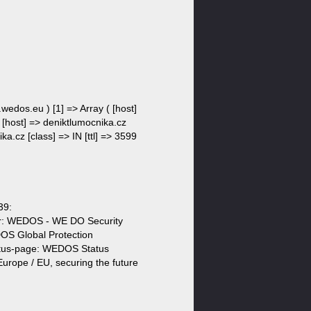
.wedos.eu ) [1] => Array ( [host]
( [host] => deniktlumocnika.cz
ka.cz [class] => IN [ttl] => 3599
39:
der: WEDOS - WE DO Security
S Global Protection
atus-page: WEDOS Status
urope / EU, securing the future