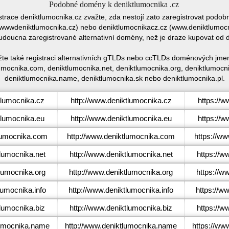
Podobné domény k deniktlumocnika .cz
istrace deniktlumocnika.cz zvažte, zda nestojí zato zaregistrovat pod
wwdeniktlumocnika.cz) nebo deniktlumocnikacz.cz (www.deniktlumocnik
udoucna zaregistrované alternativní domény, než je draze kupovat od
žte také registraci alternativních gTLDs nebo ccTLDs doménových jmen
umocnika.com, deniktlumocnika.net, deniktlumocnika.org, deniktlumocnik
deniktlumocnika.name, deniktlumocnika.sk nebo deniktlumocnika.pl.
lumocnika.cz
http://www.deniktlumocnika.cz
https://
lumocnika.eu
http://www.deniktlumocnika.eu
https://
lumocnika.com
http://www.deniktlumocnika.com
https://w
lumocnika.net
http://www.deniktlumocnika.net
https://w
lumocnika.org
http://www.deniktlumocnika.org
https://w
umocnika.info
http://www.deniktlumocnika.info
https://w
lumocnika.biz
http://www.deniktlumocnika.biz
https://w
umocnika.name
http://www.deniktlumocnika.name
https://ww