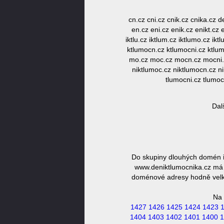
cn.cz cni.cz cnik.cz cnika.cz 
en.cz eni.cz enik.cz enikt.cz e
iktlu.cz iktlum.cz iktlumo.cz ik
ktlumocn.cz ktlumocni.cz ktlu
mo.cz moc.cz mocn.cz mocni.cz 
niktlumoc.cz niktlumocn.cz ni
tlumocni.cz tlumo
Dal
Do skupiny dlouhých domén ř
www.deniktlumocnika.cz má d
doménové adresy hodně velká,
Na 
1427
1426
1425
1424
1423
1404
1403
1402
1401
1400
1