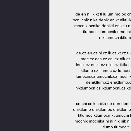
de en ni ik kt tl lu um mo oc c
ocni cnik nika denik enikt nikt
mocnik ocnika deniktl eniktlu 
tlumocni lumocnik umocni
niktlumocn iktlu
de.cz en.cz ni.cz ik.cz kt.cz t
moc.cz ocn.cz cni.cz nik.cz 
denik.cz enikt.cz niktl.cz iktl
ktlumo.cz tlumoc.cz lumocn.
lumocni.cz umocnik.cz mocnika
deniktlum.cz eniktlumo.c
niktlumocn.cz iktlumocni.cz k
cn cni cnik cnika de den deni 
eniktlumo eniktlumoc eniktlumocn 
ktlumoc ktlumocn ktlumocni
mocnik mocnika ni ni nik nik ni
tlumo tlumoc 