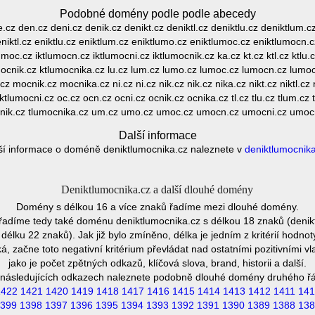
Podobné domény podle podle abecedy
de.cz den.cz deni.cz denik.cz denikt.cz deniktl.cz deniktlu.cz deniktlum.
niktl.cz eniktlu.cz eniktlum.cz eniktlumo.cz eniktlumoc.cz eniktlumocn.cz i
tlumoc.cz iktlumocn.cz iktlumocni.cz iktlumocnik.cz ka.cz kt.cz ktl.cz ktlu
mocnik.cz ktlumocnika.cz lu.cz lum.cz lumo.cz lumoc.cz lumocn.cz lumoc
mocnik.cz mocnika.cz ni.cz ni.cz nik.cz nik.cz nika.cz nikt.cz niktl.cz n
ktlumocni.cz oc.cz ocn.cz ocni.cz ocnik.cz ocnika.cz tl.cz tlu.cz tlum.cz
cnik.cz tlumocnika.cz um.cz umo.cz umoc.cz umocn.cz umocni.cz umoc
Další informace
ší informace o doméně deniktlumocnika.cz naleznete v
deniktlumocnika
Deniktlumocnika.cz a další dlouhé domény
Domény s délkou 16 a více znaků řadíme mezi dlouhé domény.
adíme tedy také doménu deniktlumocnika.cz s délkou 18 znaků (denik
élku 22 znaků). Jak již bylo zmíněno, délka je jedním z kritérií hodn
 začne toto negativní kritérium převládat nad ostatními pozitivními
jako je počet zpětných odkazů, klíčová slova, brand, historii a další.
následujících odkazech naleznete podobně dlouhé domény druhého ř
1422
1421
1420
1419
1418
1417
1416
1415
1414
1413
1412
1411
141
399
1398
1397
1396
1395
1394
1393
1392
1391
1390
1389
1388
138