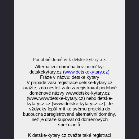
Podobné domény k detske-kytary .cz
Alternativní doména bez pomlčky:
detskekytary.cz (
www.detskekytary.cz
)
Fráze v názvu: detske kytary
V případě vaší registrace detske-kytary.cz
zvažte, zda nestojí zato zaregistrovat podobné
doménové názvy wwwdetske-kytary.cz
(www.wwwdetske-kytary.cz) nebo detske-
kytarycz.cz (www.detske-kytarycz.cz). Je
vždycky lepší mít ke svému projektu do
budoucna zaregistrované alternativní domény,
než je draze kupovat od doménových
spekulantů.
K detske-kytary cz zvažte také registraci