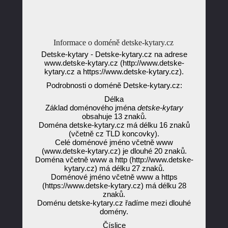
Informace o doméně detske-kytary.cz
Detske-kytary - Detske-kytary.cz na adrese
www.detske-kytary.cz (http://www.detske-
kytary.cz a https://www.detske-kytary.cz).
Podrobnosti o doméně Detske-kytary.cz:
Délka
Základ doménového jména
detske-kytary
obsahuje 13 znaků.
Doména detske-kytary.cz má délku 16 znaků
(včetně cz TLD koncovky).
Celé doménové jméno včetně www
(www.detske-kytary.cz) je dlouhé 20 znaků.
Doména včetně www a http (http://www.detske-
kytary.cz) má délku 27 znaků.
Doménové jméno včetně www a https
(https://www.detske-kytary.cz) má délku 28
znaků.
Doménu detske-kytary.cz řadíme mezi dlouhé
domény.
Číslice