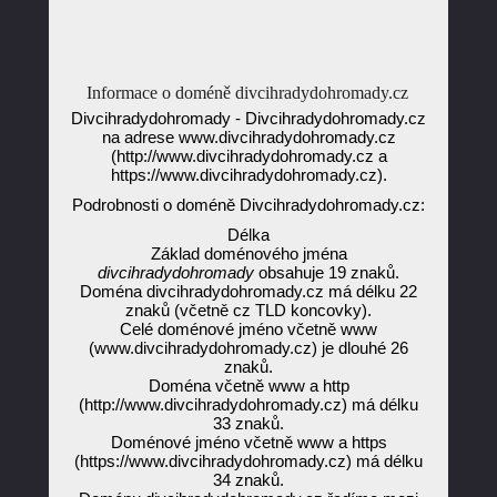
Informace o doméně divcihradydohromady.cz
Divcihradydohromady - Divcihradydohromady.cz
na adrese www.divcihradydohromady.cz
(http://www.divcihradydohromady.cz a
https://www.divcihradydohromady.cz).
Podrobnosti o doméně Divcihradydohromady.cz:
Délka
Základ doménového jména
divcihradydohromady
obsahuje 19 znaků.
Doména divcihradydohromady.cz má délku 22
znaků (včetně cz TLD koncovky).
Celé doménové jméno včetně www
(www.divcihradydohromady.cz) je dlouhé 26
znaků.
Doména včetně www a http
(http://www.divcihradydohromady.cz) má délku
33 znaků.
Doménové jméno včetně www a https
(https://www.divcihradydohromady.cz) má délku
34 znaků.