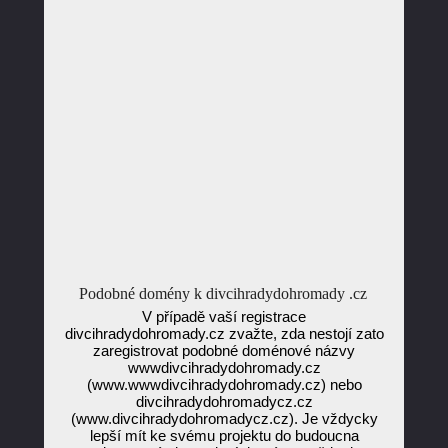
Podobné domény k divcihradydohromady .cz
V případě vaší registrace
divcihradydohromady.cz zvažte, zda nestojí zato
zaregistrovat podobné doménové názvy
wwwdivcihradydohromady.cz
(www.wwwdivcihradydohromady.cz) nebo
divcihradydohromadycz.cz
(www.divcihradydohromadycz.cz). Je vždycky
lepší mít ke svému projektu do budoucna