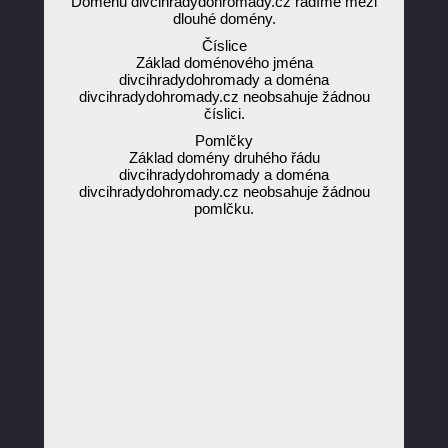
Doménu divcihradydohromady.cz řadíme mezi
dlouhé domény.
Číslice
Základ doménového jména
divcihradydohromady a doména
divcihradydohromady.cz neobsahuje žádnou
číslici.
Pomlčky
Základ domény druhého řádu
divcihradydohromady a doména
divcihradydohromady.cz neobsahuje žádnou
pomlčku.