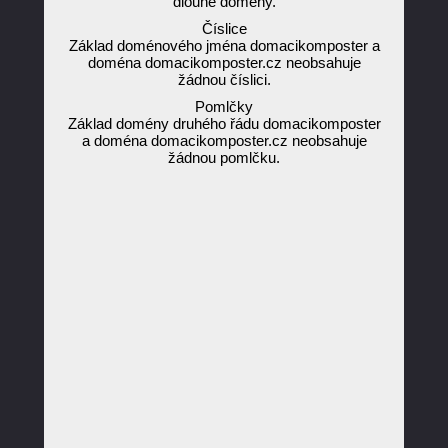
dlouhé domény.
Číslice
Základ doménového jména domacikomposter a
doména domacikomposter.cz neobsahuje
žádnou číslici.
Pomlčky
Základ domény druhého řádu domacikomposter
a doména domacikomposter.cz neobsahuje
žádnou pomlčku.