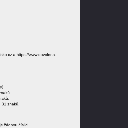
sko.cz a https://www.dovolena-
y).
znaků.
naků.
 31 znaků.
 žádnou číslici.