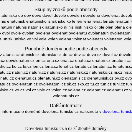
Skupiny znaků podle abecedy
isk atunisko do dov dovo dovol dovole dovolen dovolena dovolenat dovo
is enatunisk enatunisko is isk isko ko le len lena lenat lenatu lenatun l
natuni natunis natunisk natunisko ni nis nisk nisko ol ole olen olena ol
 ovol ovole ovolen ovolena ovolenat ovolenatu ovolenatun ovolenatuni s
is unisk unisko vo vol vole volen volena volenat volenatu volenatun vole
Podobné domény podle podle abecedy
.cz atunis.cz atunisk.cz atunisko.cz do.cz dov.cz dovo.cz dovol.cz dovol
.cz dovolenatun.cz en.cz ena.cz enat.cz enatu.cz enatun.cz enatuni.cz 
isko.cz ko.cz le.cz len.cz lena.cz lenat.cz lenatu.cz lenatun.cz lenatuni.c
atu.cz natun.cz natuni.cz natunis.cz natunisk.cz natunisko.cz ni.cz nis.cz
enatu.cz olenatun.cz olenatuni.cz olenatunis.cz olenatunisk.cz ov.cz ovo
tu.cz ovolenatun.cz ovolenatuni.cz sk.cz sko.cz tu.cz tun.cz tuni.cz tuni
nisko.cz vo.cz vol.cz vole.cz volen.cz volena.cz volenat.cz volenatu.cz 
volenatunis.cz
Další informace
í informace o doméně dovolena-tunisko.cz naleznete v
dovolena-tunisk
Dovolena-tunisko.cz a další dlouhé domény