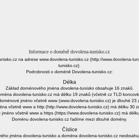
Informace o doméně dovolena-tunisko.cz
unisko.cz na adrese www.dovolena-tunisko.cz (http://www.dovolena-tuni
tunisko.cz).
Podrobnosti o doméně Dovolena-tunisko.cz:
Délka
Základ doménového jména
dovolena-tunisko
obsahuje 16 znaků.
ména dovolena-tunisko.cz má délku 19 znaků (včetně cz TLD koncovk
doménové jméno včetně www (www.dovolena-tunisko.cz) je dlouhé 23 
na včetně www a http (http://www.dovolena-tunisko.cz) má délku 30 z
jméno včetně www a https (https://www.dovolena-tunisko.cz) má délku
Doménu dovolena-tunisko.cz řadíme mezi dlouhé domény.
Číslice
ho jména dovolena-tunisko a doména dovolena-tunisko.cz neobsahuje