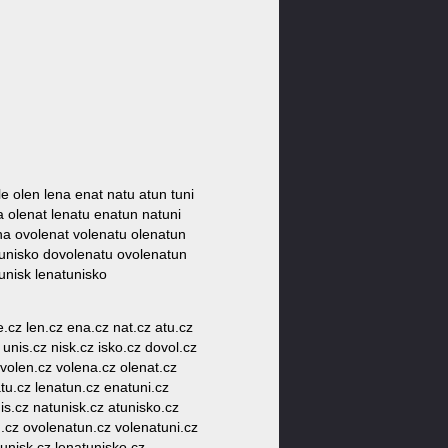
ole olen lena enat natu atun tuni
a olenat lenatu enatun natuni
ena ovolenat volenatu olenatun
tunisko dovolenatu ovolenatun
unisk lenatunisko
le.cz len.cz ena.cz nat.cz atu.cz
 unis.cz nisk.cz isko.cz dovol.cz
ovolen.cz volena.cz olenat.cz
tu.cz lenatun.cz enatuni.cz
is.cz natunisk.cz atunisko.cz
.cz ovolenatun.cz volenatuni.cz
unisk.cz lenatunisko.cz