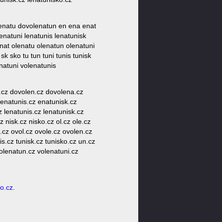
lenatu dovolenatun en ena enat
enatuni lenatunis lenatunisk
enat olenatu olenatun olenatuni
k sko tu tun tuni tunis tunisk
natuni volenatunis
e.cz dovolen.cz dovolena.cz
enatunis.cz enatunisk.cz
z lenatunis.cz lenatunisk.cz
 nisk.cz nisko.cz ol.cz ole.cz
.cz ovol.cz ovole.cz ovolen.cz
s.cz tunisk.cz tunisko.cz un.cz
volenatun.cz volenatuni.cz
o.cz
.