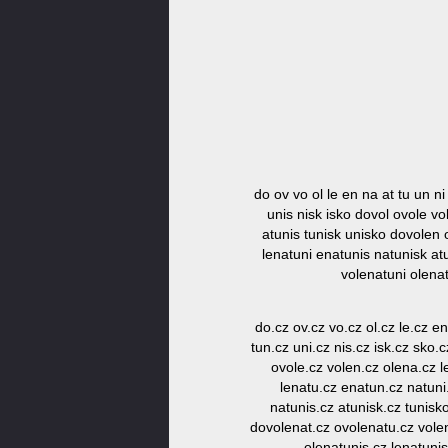
do ov vo ol le en na at tu un ni
unis nisk isko dovol ovole v
atunis tunisk unisko dovolen 
lenatuni enatunis natunisk a
volenatuni olena
do.cz ov.cz vo.cz ol.cz le.cz en
tun.cz uni.cz nis.cz isk.cz sko.
ovole.cz volen.cz olena.cz l
lenatu.cz enatun.cz natuni
natunis.cz atunisk.cz tunisk
dovolenat.cz ovolenatu.cz vole
olenatunis.cz lenatuni