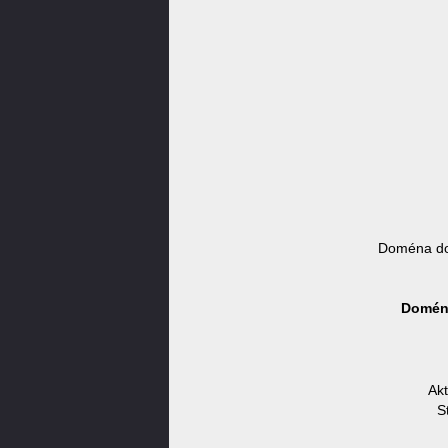
Doména do
Doména
Akt
S