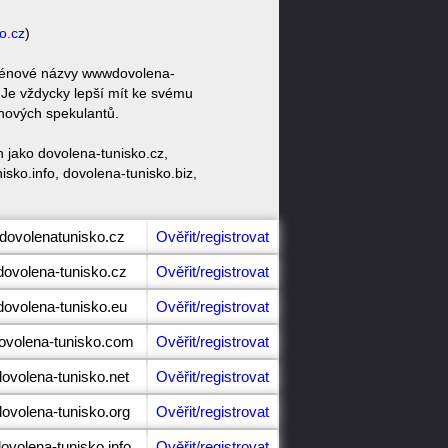
o.cz
)
doménové názvy wwwdovolena-
Je vždycky lepší mít ke svému
nových spekulantů.
 jako dovolena-tunisko.cz,
sko.info, dovolena-tunisko.biz,
.
.dovolenatunisko.cz
Ověřit/registrovat
dovolena-tunisko.cz
Ověřit/registrovat
dovolena-tunisko.eu
Ověřit/registrovat
dovolena-tunisko.com
Ověřit/registrovat
dovolena-tunisko.net
Ověřit/registrovat
dovolena-tunisko.org
Ověřit/registrovat
ovolena-tunisko.info
Ověřit/registrovat