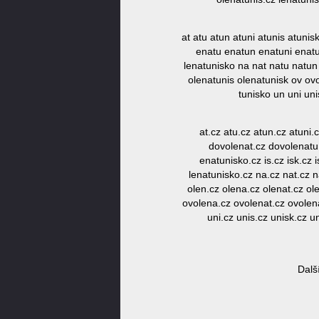
at atu atun atuni atunis atun
enatu enatun enatuni enatun
lenatunisko na nat natu natun 
olenatunis olenatunisk ov ovo
tunisko un uni un
at.cz atu.cz atun.cz atuni
dovolenat.cz dovolenatu
enatunisko.cz is.cz isk.cz 
lenatunisko.cz na.cz nat.cz n
olen.cz olena.cz olenat.cz ol
ovolena.cz ovolenat.cz ovolena
uni.cz unis.cz unisk.cz u
Dalš