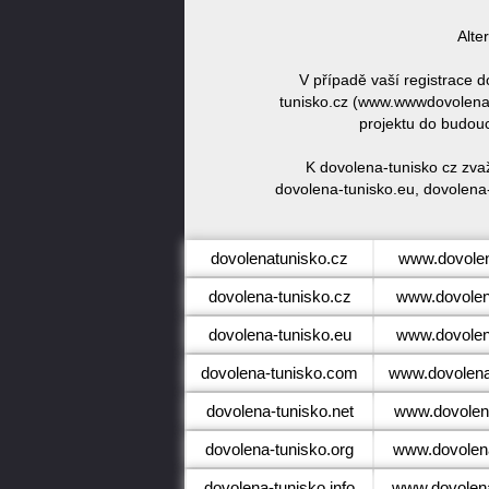
Alte
V případě vaší registrace 
tunisko.cz (www.wwwdovolena-
projektu do budou
K dovolena-tunisko cz zva
dovolena-tunisko.eu, dovolena-
dovolenatunisko.cz
www.dovolen
dovolena-tunisko.cz
www.dovolen
dovolena-tunisko.eu
www.dovolen
dovolena-tunisko.com
www.dovolena
dovolena-tunisko.net
www.dovolena
dovolena-tunisko.org
www.dovolena
dovolena-tunisko.info
www.dovolena