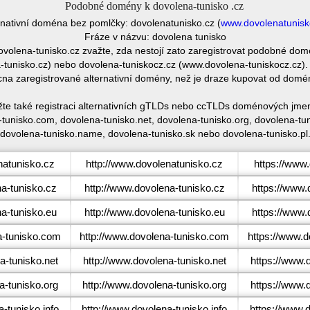
Podobné domény k dovolena-tunisko .cz
rnativní doména bez pomlčky: dovolenatunisko.cz (
www.dovolenatunisk
Fráze v názvu: dovolena tunisko
dovolena-tunisko.cz zvažte, zda nestojí zato zaregistrovat podobné 
tunisko.cz) nebo dovolena-tuniskocz.cz (www.dovolena-tuniskocz.cz). 
cna zaregistrované alternativní domény, než je draze kupovat od domé
žte také registraci alternativních gTLDs nebo ccTLDs doménových jmen
tunisko.com, dovolena-tunisko.net, dovolena-tunisko.org, dovolena-tuni
dovolena-tunisko.name, dovolena-tunisko.sk nebo dovolena-tunisko.pl
atunisko.cz
http://www.dovolenatunisko.cz
https://www
a-tunisko.cz
http://www.dovolena-tunisko.cz
https://www.
a-tunisko.eu
http://www.dovolena-tunisko.eu
https://www.
-tunisko.com
http://www.dovolena-tunisko.com
https://www.
-tunisko.net
http://www.dovolena-tunisko.net
https://www.
-tunisko.org
http://www.dovolena-tunisko.org
https://www.
-tunisko.info
http://www.dovolena-tunisko.info
https://www.d