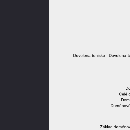
Dovolena-tunisko - Dovolena-t
Do
Celé 
Domé
Doménové 
Základ doménové