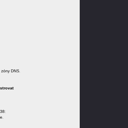
 zóny DNS.
strovat
:38:
e.