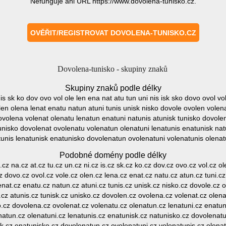
Nefunguje ani URL https://www.dovolena-tunisko.cz.
Dovolena-tunisko - skupiny znaků
Skupiny znaků podle délky
 is sk ko dov ovo vol ole len ena nat atu tun uni nis isk sko dovo ovol v
olen olena lenat enatu natun atuni tunis unisk nisko dovole ovolen volen
ovolena volenat olenatu lenatun enatuni natunis atunisk tunisko dovol
tunisko dovolenat ovolenatu volenatun olenatuni lenatunis enatunisk na
tunis lenatunisk enatunisko dovolenatun ovolenatuni volenatunis olenat
Podobné domény podle délky
.cz na.cz at.cz tu.cz un.cz ni.cz is.cz sk.cz ko.cz dov.cz ovo.cz vol.cz o
cz dovo.cz ovol.cz vole.cz olen.cz lena.cz enat.cz natu.cz atun.cz tuni.cz
enat.cz enatu.cz natun.cz atuni.cz tunis.cz unisk.cz nisko.cz dovole.cz 
.cz atunis.cz tunisk.cz unisko.cz dovolen.cz ovolena.cz volenat.cz olena
o.cz dovolena.cz ovolenat.cz volenatu.cz olenatun.cz lenatuni.cz enatun
natun.cz olenatuni.cz lenatunis.cz enatunisk.cz natunisko.cz dovolenatu
sk.cz enatunisko.cz dovolenatun.cz ovolenatuni.cz volenatunis.cz olenat