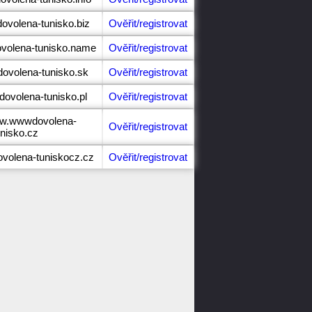
dovolena-tunisko.biz
Ověřit/registrovat
ovolena-tunisko.name
Ověřit/registrovat
dovolena-tunisko.sk
Ověřit/registrovat
dovolena-tunisko.pl
Ověřit/registrovat
ww.wwwdovolena-
Ověřit/registrovat
unisko.cz
ovolena-tuniskocz.cz
Ověřit/registrovat