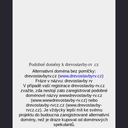
Podobné domény k drevostavby-rv .cz
Alternativní doména bez pomlčky:
drevostavbyrv.cz (
www.drevostavbyrv.cz
)
Fráze v názvu: drevostavby rv
V případě vaší registrace drevostavby-rv.cz
zvažte, zda nestojí zato zaregistrovat podobné
doménové názvy wwwdrevostavby-rv.cz
(www.wwwdrevostavby-rv.cz) nebo
drevostavby-rvcz.cz (www.drevostavby-
rvcz.cz). Je vždycky lepší mít ke svému
projektu do budoucna zaregistrované alternativní
domény, než je draze kupovat od doménových
spekulantů.