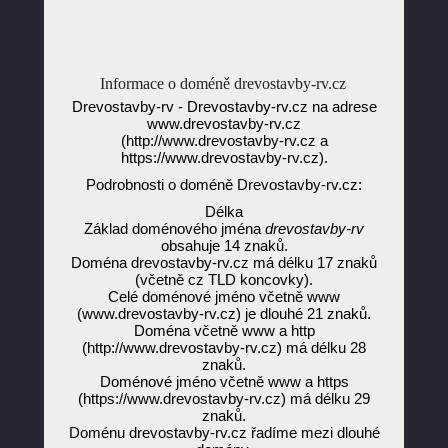
Informace o doméně drevostavby-rv.cz
Drevostavby-rv - Drevostavby-rv.cz na adrese
www.drevostavby-rv.cz
(http://www.drevostavby-rv.cz a
https://www.drevostavby-rv.cz).
Podrobnosti o doméně Drevostavby-rv.cz:
Délka
Základ doménového jména
drevostavby-rv
obsahuje 14 znaků.
Doména drevostavby-rv.cz má délku 17 znaků
(včetně cz TLD koncovky).
Celé doménové jméno včetně www
(www.drevostavby-rv.cz) je dlouhé 21 znaků.
Doména včetně www a http
(http://www.drevostavby-rv.cz) má délku 28
znaků.
Doménové jméno včetně www a https
(https://www.drevostavby-rv.cz) má délku 29
znaků.
Doménu drevostavby-rv.cz řadíme mezi dlouhé