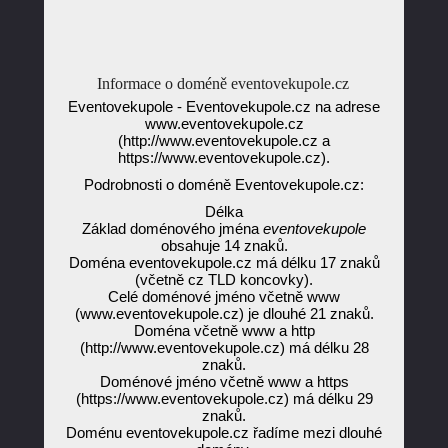
Informace o doméně eventovekupole.cz
Eventovekupole - Eventovekupole.cz na adrese
www.eventovekupole.cz
(http://www.eventovekupole.cz a
https://www.eventovekupole.cz).
Podrobnosti o doméně Eventovekupole.cz:
Délka
Základ doménového jména
eventovekupole
obsahuje 14 znaků.
Doména eventovekupole.cz má délku 17 znaků
(včetně cz TLD koncovky).
Celé doménové jméno včetně www
(www.eventovekupole.cz) je dlouhé 21 znaků.
Doména včetně www a http
(http://www.eventovekupole.cz) má délku 28
znaků.
Doménové jméno včetně www a https
(https://www.eventovekupole.cz) má délku 29
znaků.
Doménu eventovekupole.cz řadíme mezi dlouhé