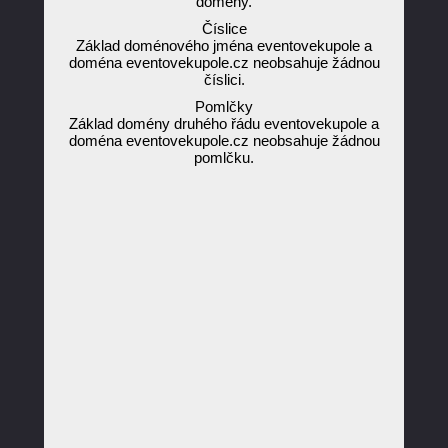
domény.
Číslice
Základ doménového jména eventovekupole a
doména eventovekupole.cz neobsahuje žádnou
číslici.
Pomlčky
Základ domény druhého řádu eventovekupole a
doména eventovekupole.cz neobsahuje žádnou
pomlčku.