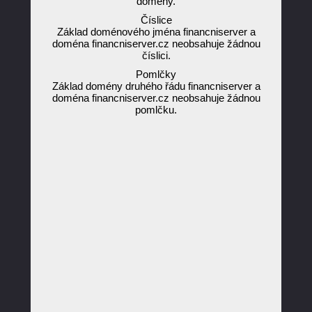
domény.
Číslice
Základ doménového jména financniserver a
doména financniserver.cz neobsahuje žádnou
číslici.
Pomlčky
Základ domény druhého řádu financniserver a
doména financniserver.cz neobsahuje žádnou
pomlčku.