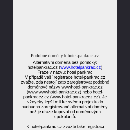
Podobné domény k hotel-pankrac .cz
Alternativní doména bez pomlčky:
hotelpankrac.cz (
www.hotelpankrac.cz
)
Fráze v názvu: hotel pankrac
V případě vaší registrace hotel-pankrac.cz
zvažte, zda nestojí zato zaregistrovat podobné
doménové názvy wwwhotel-pankrac.cz
(www.wwwhotel-pankrac.cz) nebo hotel-
pankraccz.cz (www.hotel-pankraccz.cz). Je
vždycky lepší mít ke svému projektu do
budoucna zaregistrované alternativní domény,
než je draze kupovat od doménových
spekulantů.
K hotel-pankrac cz zvažte také registraci