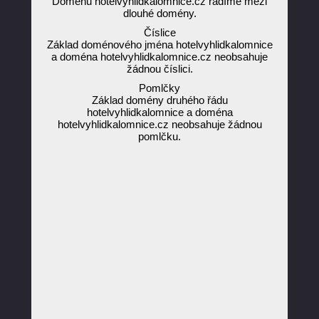
Doménu hotelvyhlidkalomnice.cz řadíme mezi
dlouhé domény.
Číslice
Základ doménového jména hotelvyhlidkalomnice
a doména hotelvyhlidkalomnice.cz neobsahuje
žádnou číslici.
Pomlčky
Základ domény druhého řádu
hotelvyhlidkalomnice a doména
hotelvyhlidkalomnice.cz neobsahuje žádnou
pomlčku.