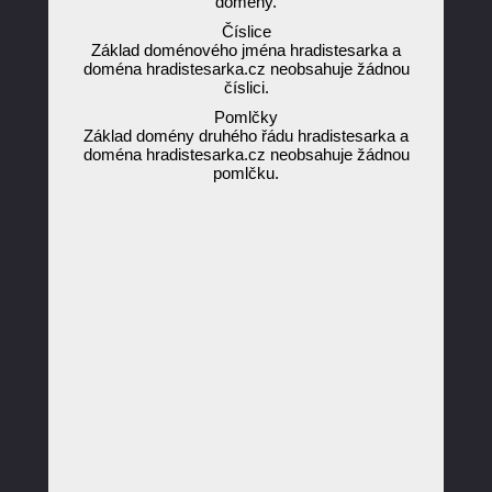
domény.
Číslice
Základ doménového jména hradistesarka a
doména hradistesarka.cz neobsahuje žádnou
číslici.
Pomlčky
Základ domény druhého řádu hradistesarka a
doména hradistesarka.cz neobsahuje žádnou
pomlčku.