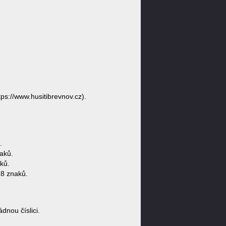
tps://www.husitibrevnov.cz).
.
aků.
ků.
28 znaků.
nou číslici.