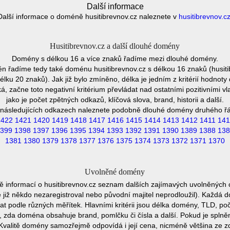
Další informace
Další informace o doméně husitibrevnov.cz naleznete v
husitibrevnov.c
Husitibrevnov.cz a další dlouhé domény
Domény s délkou 16 a více znaků řadíme mezi dlouhé domény.
n řadíme tedy také doménu husitibrevnov.cz s délkou 16 znaků (husiti
lku 20 znaků). Jak již bylo zmíněno, délka je jedním z kritérií hodno
 začne toto negativní kritérium převládat nad ostatními pozitivními
jako je počet zpětných odkazů, klíčová slova, brand, historii a další.
následujících odkazech naleznete podobně dlouhé domény druhého ř
1422
1421
1420
1419
1418
1417
1416
1415
1414
1413
1412
1411
141
399
1398
1397
1396
1395
1394
1393
1392
1391
1390
1389
1388
138
1381
1380
1379
1378
1377
1376
1375
1374
1373
1372
1371
1370
Uvolněné domény
ě informací o husitibrevnov.cz seznam dalších zajímavých uvolněných 
e již někdo nezaregistroval nebo původní majitel neprodloužil). Každá 
at podle různých měřítek. Hlavními kritérii jsou délka domény, TLD, poč
vu, zda doména obsahuje brand, pomlčku či čísla a další. Pokud je spln
Kvalitě domény samozřejmě odpovídá i její cena, nicméně většina ze 