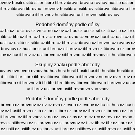
evnov husiti usitib sitibr itibre tibrev ibrevn brevno revnov husitib usitibr 
tibrev itibrevn tibrevno ibrevnov husitibre usitibrev sitibrevn itibrevno ti
sitibrevno itibrevnov husitibrevn usitibrevno sitibrevnov
Podobné domény podle délky
b.cz br.cz re.cz ev.cz vn.cz no.cz ov.cz hus.cz usi.cz sit.cz iti.cz tib.cz ib
 itib.cz tibr.cz ibre.cz brev.cz revn.cz evno.cz vnov.cz husit.cz usiti.cz siti
ti.cz usitib.cz sitibr.cz itibre.cz tibrev.cz ibrevn.cz brevno.cz revnov.cz 
 brevnov.cz husitibr.cz usitibre.cz sitibrev.cz itibrevn.cz tibrevno.cz ibre
vnov.cz husitibrev.cz usitibrevn.cz sitibrevno.cz itibrevnov.cz husitibrevn.
Skupiny znaků podle abecedy
v ev evn evno evnov hu hus husi husit husiti husitib husitibr husitibre hu
 iti itib itibr itibre itibrev itibrevn itibrevno itibrevnov no nov ov re rev re
sitibrevno sitibrevnov ti tib tibr tibre tibrev tibrevn tibrevno tibrevnov us usi
usitibrev usitibrevn usitibrevno vn vno vnov
Podobné domény podle podle abecedy
 brevno.cz brevnov.cz ev.cz evn.cz evno.cz evnov.cz hu.cz hus.cz husi.cz
ev.cz husitibrevn.cz ib.cz ibr.cz ibre.cz ibrev.cz ibrevn.cz ibrevno.cz ibrevno
cz itibrevno.cz itibrevnov.cz no.cz nov.cz ov.cz re.cz rev.cz revn.cz revno.cz
ibrev.cz sitibrevn.cz sitibrevno.cz sitibrevnov.cz ti.cz tib.cz tibr.cz tibre.c
.cz usiti.cz usitib.cz usitibr.cz usitibre.cz usitibrev.cz usitibrevn.cz usit