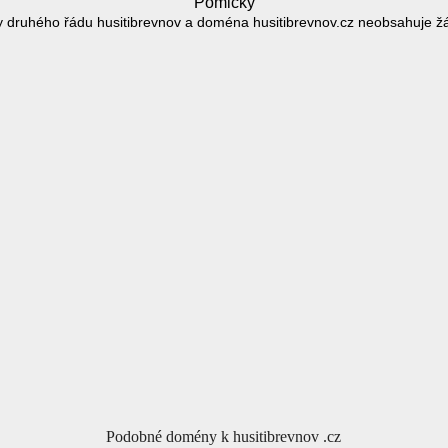
Pomlčky
 druhého řádu husitibrevnov a doména husitibrevnov.cz neobsahuje ž
Podobné domény k husitibrevnov .cz