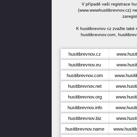
V případě vaší registrace h
(www.wwwhusitibrevnov.cz) neb
zaregis
K husitibrevnov cz zvažte také
husitibrevnov.com, husitibrev
husitibrevnov.cz
www.husit
husitibrevnov.eu
www.husit
husitibrevnov.com
www.husit
husitibrevnov.net
www.husit
husitibrevnov.org
www.husit
husitibrevnov.info
www.husiti
husitibrevnov.biz
www.husit
husitibrevnov.name
www.husiti