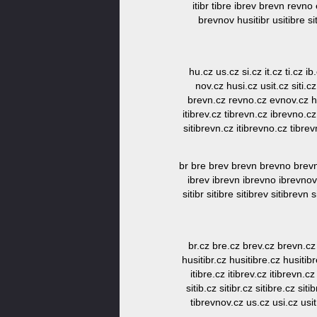
itibr tibre ibrev brevn revno 
brevnov husitibr usitibre si
hu.cz us.cz si.cz it.cz ti.cz i
nov.cz husi.cz usit.cz siti.cz
brevn.cz revno.cz evnov.cz husi
itibrev.cz tibrevn.cz ibrevno.cz
sitibrevn.cz itibrevno.cz tibre
br bre brev brevn brevno brevno
ibrev ibrevn ibrevno ibrevnov it
sitibr sitibre sitibrev sitibrevn 
br.cz bre.cz brev.cz brevn.cz
husitibr.cz husitibre.cz husitibr
itibre.cz itibrev.cz itibrevn.
sitib.cz sitibr.cz sitibre.cz sit
tibrevnov.cz us.cz usi.cz usit