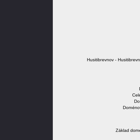
Husitibrevnov - Husitibrevn
Cel
Do
Doménové
Základ domé