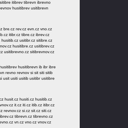
sitibre itibrev tibrevn ibrevno
brevnov husitibrev usitibrevn
r.cz bre.cz rev.cz evn.cz vno.cz
b.cz itibr.cz tibre.cz ibrev.cz
husitib.cz usitibr.cz sitibre.cz
vnov.cz husitibre.cz usitibrev.cz
cz usitibrevno.cz sitibrevnov.cz
sitibrev husitibrevn ib ibr ibre
vn revno revnov si sit siti sitib
 usit usiti usitib usitibr usitibre
 husit.cz husiti.cz husitib.cz
v.cz it.cz iti.cz itib.cz itibr.cz
 revnov.cz si.cz sit.cz siti.cz
z tibrev.cz tibrevn.cz tibrevno.cz
ibrevno.cz vn.cz vno.cz vnov.cz