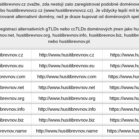
usitibrevnov.cz zvažte, zda nestojí zato zaregistrovat podobné doméno
o husitibrevnovcz.cz (www.husitibrevnovcz.cz). Je vždycky lepší mít
trované alternativní domény, než je draze kupovat od doménových spe
 registraci alternativních gTLDs nebo ccTLDs doménových jmen jako husi
nov.net, husitibrevnov.org, husitibrevnov.info, husitibrevnov.biz, husiti
nebo husitibrevnov.pl.
ibrevnov.cz
http://www.husitibrevnov.cz
https://www.hu
ibrevnov.eu
http://www.husitibrevnov.eu
https://www.hu
ibrevnov.com
http://www.husitibrevnov.com
https://www.hu
ibrevnov.net
http://www.husitibrevnov.net
https://www.hu
ibrevnov.org
http://www.husitibrevnov.org
https://www.hu
brevnov.info
http://www.husitibrevnov.info
https://www.hus
ibrevnov.biz
http://www.husitibrevnov.biz
https://www.hu
brevnov.name
http://www.husitibrevnov.name
https://www.hus