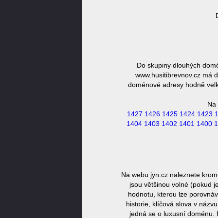
Do skupiny dlouhých domé
www.husitibrevnov.cz má dé
doménové adresy hodně velká,
Na 
1427
1426
1425
1424
1423
1404
1403
1402
1401
1400
1
Na webu jyn.cz naleznete krom
jsou většinou volné (pokud j
hodnotu, kterou lze porovnáv
historie, klíčová slova v náz
jedná se o luxusní doménu. 