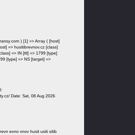
gransy.com ) [1] => Array ( [host]
ost] => husitibrevnov.cz [class]
lass] => IN [ttl] => 1799 [type]
799 [type] => NS [target] =>
0:
ty.cz/ Date: Sat, 08 Aug 2026
v revn evno vnov husit usiti sitib