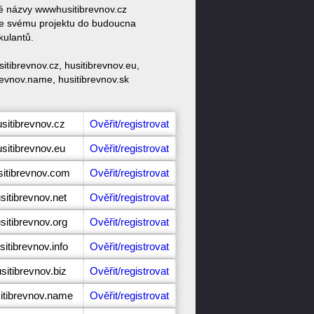
vé názvy wwwhusitibrevnov.cz
 ke svému projektu do budoucna
kulantů.
tibrevnov.cz, husitibrevnov.eu,
brevnov.name, husitibrevnov.sk
sitibrevnov.cz
Ověřit/registrovat
sitibrevnov.eu
Ověřit/registrovat
sitibrevnov.com
Ověřit/registrovat
sitibrevnov.net
Ověřit/registrovat
sitibrevnov.org
Ověřit/registrovat
itibrevnov.info
Ověřit/registrovat
sitibrevnov.biz
Ověřit/registrovat
itibrevnov.name
Ověřit/registrovat