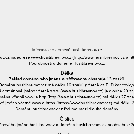
Informace o doméně husitibrevnov.cz
ov.cz na adrese www.husitibrevnov.cz (http://www.husitibrevnov.cz a ht
Podrobnosti o doméně Husitibrevnov.cz:
Délka
Základ doménového jména
husitibrevnov
obsahuje 13 znaků.
Doména husitibrevnov.cz má délku 16 znaků (včetně cz TLD koncovky)
é doménové jméno včetně www (www.husitibrevnov.cz) je dlouhé 20 zn
ména včetně www a http (http://www.husitibrevnov.cz) má délku 27 zna
 jméno včetně www a https (https://www.husitibrevnov.cz) má délku 
Doménu husitibrevnov.cz řadíme mezi dlouhé domény.
Číslice
nového jména husitibrevnov a doména husitibrevnov.cz neobsahuje žád