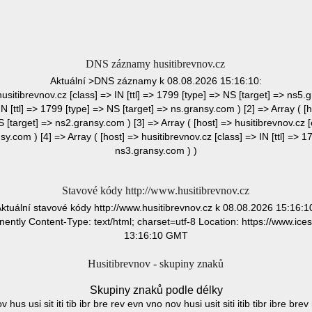
DNS záznamy husitibrevnov.cz
Aktuální >DNS záznamy k 08.08.2026 15:16:10:
husitibrevnov.cz [class] => IN [ttl] => 1799 [type] => NS [target] => ns5.
IN [ttl] => 1799 [type] => NS [target] => ns.gransy.com ) [2] => Array ( [h
S [target] => ns2.gransy.com ) [3] => Array ( [host] => husitibrevnov.cz [c
y.com ) [4] => Array ( [host] => husitibrevnov.cz [class] => IN [ttl] => 1
ns3.gransy.com ) )
Stavové kódy http://www.husitibrevnov.cz
ktuální stavové kódy http://www.husitibrevnov.cz k 08.08.2026 15:16:1
ly Content-Type: text/html; charset=utf-8 Location: https://www.ices
13:16:10 GMT
Husitibrevnov - skupiny znaků
Skupiny znaků podle délky
ov hus usi sit iti tib ibr bre rev evn vno nov husi usit siti itib tibr ibre bre