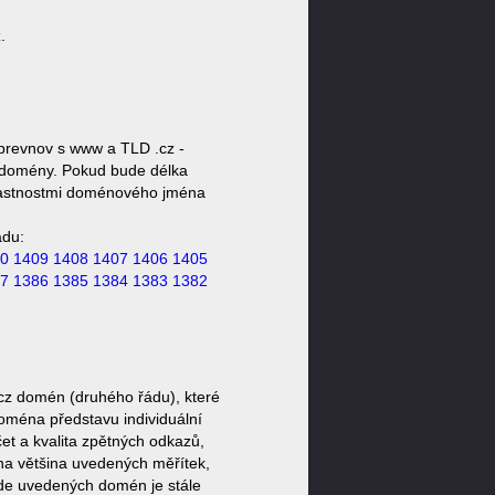
z
.
brevnov s www a TLD .cz -
ty domény. Pokud bude délka
 vlastnostmi doménového jména
ádu:
0
1409
1408
1407
1406
1405
7
1386
1385
1384
1383
1382
cz domén (druhého řádu), které
doména představu individuální
et a kvalita zpětných odkazů,
ěna většina uvedených měřítek,
zde uvedených domén je stále