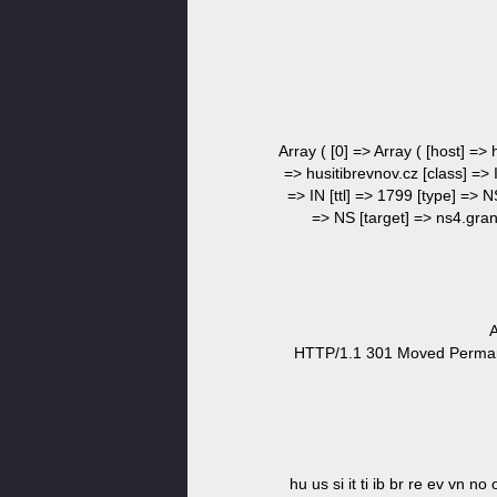
Array ( [0] => Array ( [host] => 
=> husitibrevnov.cz [class] => 
=> IN [ttl] => 1799 [type] => N
=> NS [target] => ns4.grans
A
HTTP/1.1 301 Moved Permanent
hu us si it ti ib br re ev vn no 