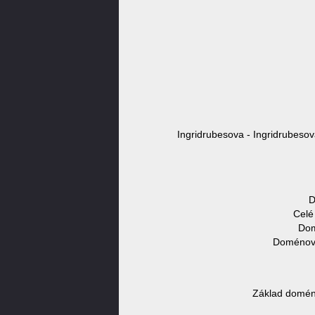
Ingridrubesova - Ingridrubesov
D
Celé
Dom
Doménové
Základ doméno