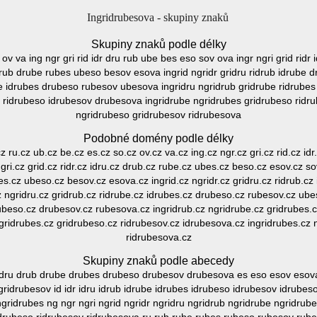
Ingridrubesova - skupiny znaků
Skupiny znaků podle délky
o ov va ing ngr gri rid idr dru rub ube bes eso sov ova ingr ngri grid ri
 idrub drube rubes ubeso besov esova ingrid ngridr gridru ridrub idrub
ube idrubes drubeso rubesov ubesova ingridru ngridrub gridrube ridrub
s ridrubeso idrubesov drubesova ingridrube ngridrubes gridrubeso ridr
ngridrubeso gridrubesov ridrubesova
Podobné domény podle délky
.cz ru.cz ub.cz be.cz es.cz so.cz ov.cz va.cz ing.cz ngr.cz gri.cz rid.cz i
gri.cz grid.cz ridr.cz idru.cz drub.cz rube.cz ubes.cz beso.cz esov.cz sov
es.cz ubeso.cz besov.cz esova.cz ingrid.cz ngridr.cz gridru.cz ridrub.c
 ngridru.cz gridrub.cz ridrube.cz idrubes.cz drubeso.cz rubesov.cz ube
rubeso.cz drubesov.cz rubesova.cz ingridrub.cz ngridrube.cz gridrubes.c
gridrubes.cz gridrubeso.cz ridrubesov.cz idrubesova.cz ingridrubes.cz 
ridrubesova.cz
Skupiny znaků podle abecedy
ru drub drube drubes drubeso drubesov drubesova es eso esov esova gr
idrubesov id idr idru idrub idrube idrubes idrubeso idrubesov idrubesova
ingridrubes ng ngr ngri ngrid ngridr ngridru ngridrub ngridrube ngridrubes