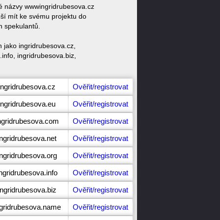
ové názvy wwwingridrubesova.cz
ší mít ke svému projektu do
h spekulantů.
 jako ingridrubesova.cz,
info, ingridrubesova.biz,
ingridrubesova.cz
Ověřit/registrovat
ingridrubesova.eu
Ověřit/registrovat
ingridrubesova.com
Ověřit/registrovat
ingridrubesova.net
Ověřit/registrovat
ingridrubesova.org
Ověřit/registrovat
ngridrubesova.info
Ověřit/registrovat
ingridrubesova.biz
Ověřit/registrovat
ngridrubesova.name
Ověřit/registrovat