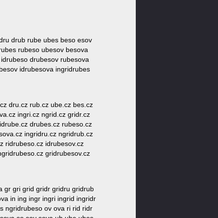
dr idru drub rube ubes beso esov
e drubes rubeso ubesov besova
es idrubeso drubesov rubesova
ubesov idrubesova ingridrubes
dr.cz dru.cz rub.cz ube.cz bes.cz
a.cz ingri.cz ngrid.cz gridr.cz
z idrube.cz drubes.cz rubeso.cz
sova.cz ingridru.cz ngridrub.cz
z ridrubeso.cz idrubesov.cz
ngridrubeso.cz gridrubesov.cz
 gri grid gridr gridru gridrub
 in ing ingr ingri ingrid ingridr
 ngridrubeso ov ova ri rid ridr