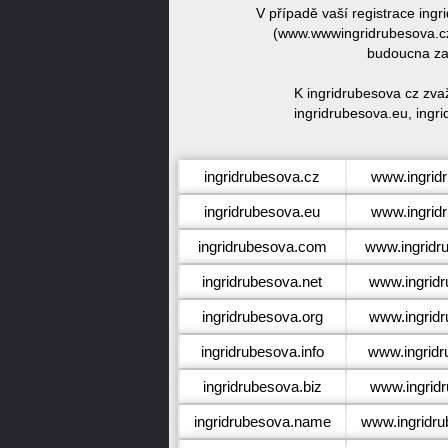
V případě vaší registrace ing
(www.wwwingridrubesova.cz)
budoucna zar
K ingridrubesova cz zva
ingridrubesova.eu, ingri
ingridrubesova.cz
www.ingrid
ingridrubesova.eu
www.ingrid
ingridrubesova.com
www.ingridr
ingridrubesova.net
www.ingridr
ingridrubesova.org
www.ingridr
ingridrubesova.info
www.ingridr
ingridrubesova.biz
www.ingridr
ingridrubesova.name
www.ingridr