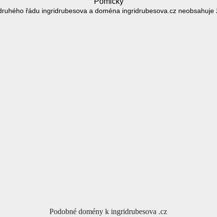
Pomlčky
ruhého řádu ingridrubesova a doména ingridrubesova.cz neobsahuje
Podobné domény k ingridrubesova .cz