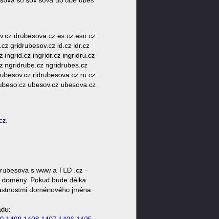
besova so sov sova ub ube ubes
v.cz drubesova.cz es.cz eso.cz
.cz gridrubesov.cz id.cz idr.cz
 ingrid.cz ingridr.cz ingridru.cz
.cz ngridrube.cz ngridrubes.cz
idrubesov.cz ridrubesova.cz ru.cz
 ubeso.cz ubesov.cz ubesova.cz
cz
.
drubesova s www a TLD .cz -
oty domény. Pokud bude délka
 vlastnostmi doménového jména
ádu: