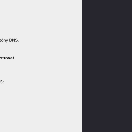
zóny DNS.
strovat
55:
.