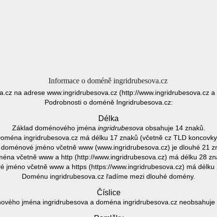
Informace o doméně ingridrubesova.cz
a.cz na adrese www.ingridrubesova.cz (http://www.ingridrubesova.cz a 
Podrobnosti o doméně Ingridrubesova.cz:
Délka
Základ doménového jména
ingridrubesova
obsahuje 14 znaků.
oména ingridrubesova.cz má délku 17 znaků (včetně cz TLD koncovky
 doménové jméno včetně www (www.ingridrubesova.cz) je dlouhé 21 z
éna včetně www a http (http://www.ingridrubesova.cz) má délku 28 zn
 jméno včetně www a https (https://www.ingridrubesova.cz) má délku 
Doménu ingridrubesova.cz řadíme mezi dlouhé domény.
Číslice
vého jména ingridrubesova a doména ingridrubesova.cz neobsahuje ž