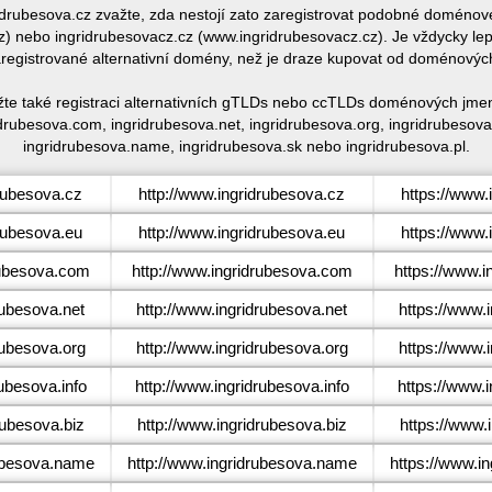
ridrubesova.cz zvažte, zda nestojí zato zaregistrovat podobné domén
 nebo ingridrubesovacz.cz (www.ingridrubesovacz.cz). Je vždycky lep
egistrované alternativní domény, než je draze kupovat od doménovýc
žte také registraci alternativních gTLDs nebo ccTLDs doménových jmen
drubesova.com, ingridrubesova.net, ingridrubesova.org, ingridrubesova.
ingridrubesova.name, ingridrubesova.sk nebo ingridrubesova.pl.
rubesova.cz
http://www.ingridrubesova.cz
https://www.
rubesova.eu
http://www.ingridrubesova.eu
https://www.
ubesova.com
http://www.ingridrubesova.com
https://www.
ubesova.net
http://www.ingridrubesova.net
https://www.
ubesova.org
http://www.ingridrubesova.org
https://www.
ubesova.info
http://www.ingridrubesova.info
https://www.i
ubesova.biz
http://www.ingridrubesova.biz
https://www.
ubesova.name
http://www.ingridrubesova.name
https://www.i