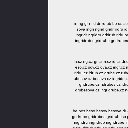
in ng gr ri id dr ru ub be es s
sova ingri ngrid gridr ridru
ingridr ngridru gridrub ridr
ingridrub ngridrube gridrube
in.cz ng.cz gr.cz ri.cz id.cz dr
eso.cz sov.cz ova.cz ingr.cz n
ridru.cz idrub.cz drube.cz rub
ubesov.cz besova.cz ingridr.cz
gridrube.cz ridrubes.cz id
drubesova.cz ingridrube.cz n
be bes beso besov besova dr d
gridrube gridrubes gridrubeso gr
ingridru ingridrub ingridrube 