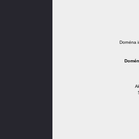
Doména i
Doména
Ak