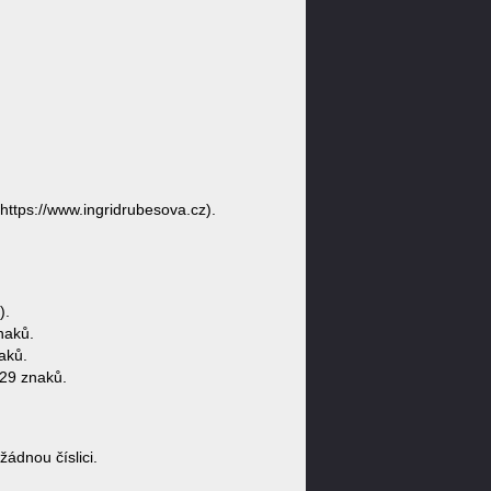
https://www.ingridrubesova.cz).
).
naků.
aků.
29 znaků.
ádnou číslici.