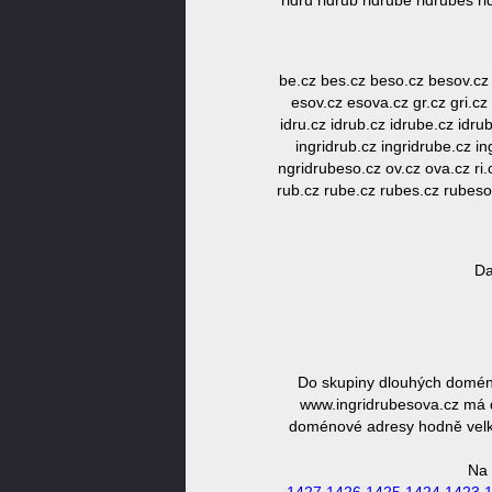
ridru ridrub ridrube ridrubes
be.cz bes.cz beso.cz besov.cz
esov.cz esova.cz gr.cz gri.cz 
idru.cz idrub.cz idrube.cz idrub
ingridrub.cz ingridrube.cz in
ngridrubeso.cz ov.cz ova.cz ri.c
rub.cz rube.cz rubes.cz rubes
Da
Do skupiny dlouhých domén 
www.ingridrubesova.cz má dé
doménové adresy hodně velká,
Na 