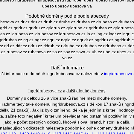
 ridrubeso ridrubesov ridrubesova ru rub rube rubes rubeso rubesov ru
ubeso ubesov ubesova va
Podobné domény podle podle abecedy
 besova.cz dr.cz dru.cz drub.cz drube.cz drubes.cz drubeso.cz drubeso
grid.cz gridr.cz gridru.cz gridrub.cz gridrube.cz gridrubes.cz gridrubeso
es.cz idrubeso.cz idrubesov.cz idrubesova.cz in.cz ing.cz ingr.cz ingri.cz
gridrubes.cz ng.cz ngr.cz ngri.cz ngrid.cz ngridr.cz ngridru.cz ngridrub
z rid.cz ridr.cz ridru.cz ridrub.cz ridrube.cz ridrubes.cz ridrubeso.cz r
o.cz rubesov.cz rubesova.cz so.cz sov.cz sova.cz ub.cz ube.cz ubes.cz
va.cz
Další informace
lší informace o doméně ingridrubesova.cz naleznete v
ingridrubesova.
Ingridrubesova.cz a další dlouhé domény
Domény s délkou 16 a více znaků řadíme mezi dlouhé domény.
řadíme tedy také doménu ingridrubesova.cz s délkou 17 znaků (ingri
lku 21 znaků). Jak již bylo zmíněno, délka je jedním z kritérií hodn
 začne toto negativní kritérium převládat nad ostatními pozitivními
jako je počet zpětných odkazů, klíčová slova, brand, historii a další.
následujících odkazech naleznete podobně dlouhé domény druhého ř