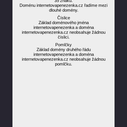
35 znaků.
Doménu internetovapenezenka.cz řadíme mezi
dlouhé domény.
Číslice
Základ doménového jména
internetovapenezenka a doména
internetovapenezenka.cz neobsahuje žádnou
číslici.
Pomlčky
Základ domény druhého řádu
internetovapenezenka a doména
internetovapenezenka.cz neobsahuje žádnou
pomlčku.