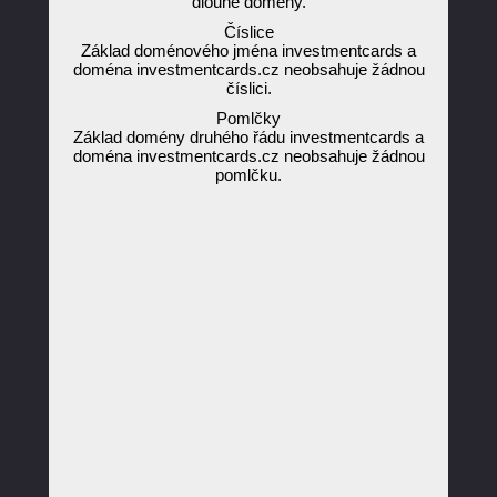
dlouhé domény.
Číslice
Základ doménového jména investmentcards a
doména investmentcards.cz neobsahuje žádnou
číslici.
Pomlčky
Základ domény druhého řádu investmentcards a
doména investmentcards.cz neobsahuje žádnou
pomlčku.