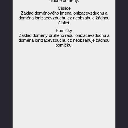
dlouhé domény.
Číslice
Základ doménového jména ionizacevzduchu a
doména ionizacevzduchu.cz neobsahuje žádnou
číslici.
Pomlčky
Základ domény druhého řádu ionizacevzduchu a
doména ionizacevzduchu.cz neobsahuje žádnou
pomlčku.