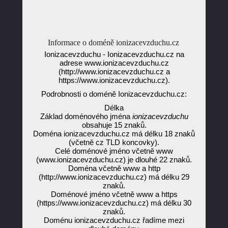
Informace o doméně ionizacevzduchu.cz
Ionizacevzduchu - Ionizacevzduchu.cz na
adrese www.ionizacevzduchu.cz
(http://www.ionizacevzduchu.cz a
https://www.ionizacevzduchu.cz).
Podrobnosti o doméně Ionizacevzduchu.cz:
Délka
Základ doménového jména
ionizacevzduchu
obsahuje 15 znaků.
Doména ionizacevzduchu.cz má délku 18 znaků
(včetně cz TLD koncovky).
Celé doménové jméno včetně www
(www.ionizacevzduchu.cz) je dlouhé 22 znaků.
Doména včetně www a http
(http://www.ionizacevzduchu.cz) má délku 29
znaků.
Doménové jméno včetně www a https
(https://www.ionizacevzduchu.cz) má délku 30
znaků.
Doménu ionizacevzduchu.cz řadíme mezi