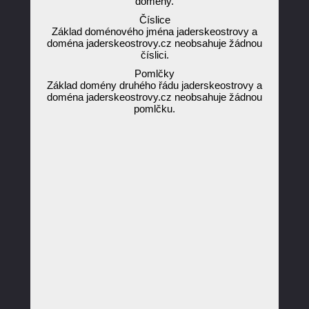
domény.
Číslice
Základ doménového jména jaderskeostrovy a
doména jaderskeostrovy.cz neobsahuje žádnou
číslici.
Pomlčky
Základ domény druhého řádu jaderskeostrovy a
doména jaderskeostrovy.cz neobsahuje žádnou
pomlčku.